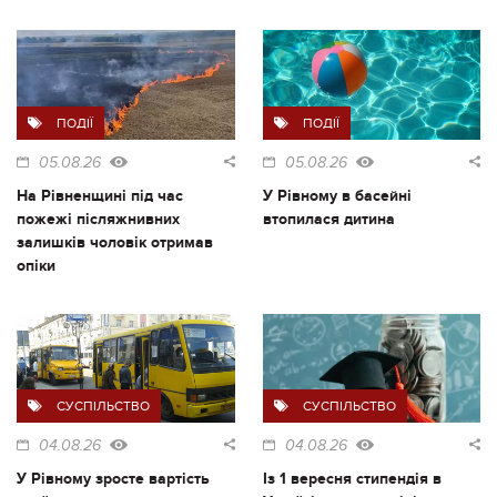
ПОДІЇ
ПОДІЇ
05.08.26
05.08.26
На Рівненщині під час
У Рівному в басейні
пожежі післяжнивних
втопилася дитина
залишків чоловік отримав
опіки
СУСПІЛЬСТВО
СУСПІЛЬСТВО
04.08.26
04.08.26
У Рівному зросте вартість
Із 1 вересня стипендія в