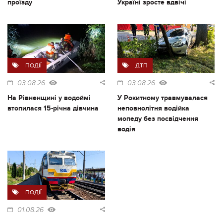
проїзду
Україні зросте вдвічі
ПОДІЇ
ДТП
03.08.26
03.08.26
На Рівненщині у водоймі
У Рокитному травмувалася
втопилася 15-річна дівчина
неповнолітня водійка
мопеду без посвідчення
водія
ПОДІЇ
01.08.26