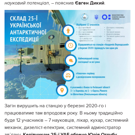
, – пояснив
Євген Дикий
.
науковий потенціал
Загін вирушить на станцію у березні 2020-го і
працюватиме там впродовж року. В ньому традиційно
буде 12 учасників – 7 науковців, лікар, кухар, системний
механік, дизеліст-електрик, системний адміністратор
зв’язку.
Керівником 25-ї УАЕ обрано Юрія Отрубу.