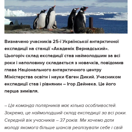
Визначено учасників 25-ї Української антарктичної
експедиції на станції «Академік Вернадський».
Цьогоріч склад експедиції став наймолодшим за всі
роки і наполовину складається з новачків, повідомив
глава Національного антарктичного центру
Міністерства освіти і науки Євген Дикий. Учасником
експедиції став і рівнянин – Ігор Дейнека. Це його
перша зимівля.
– Ця команда полярників має кілька особливостей.
Зокрема, це наймолодший склад експедиції за всі роки.
Середній вік учасників – 37 років. Ми хочемо дати
молоді якомога більше шансів реалізувати себе і свій