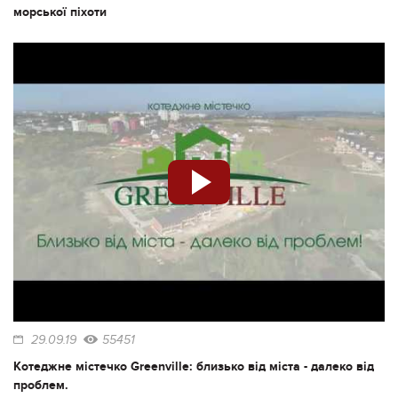
морської піхоти
29.09.19
55451
Котеджне містечко Greenville: близько від міста - далеко від
проблем.