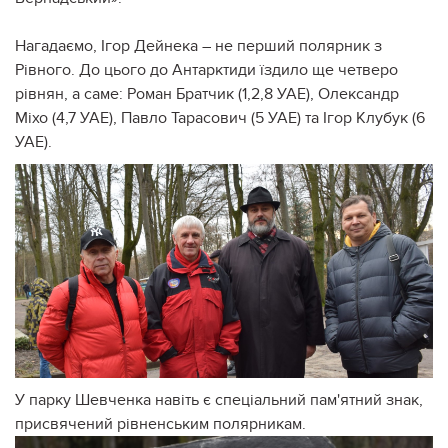
Нагадаємо, Ігор Дейнека – не перший полярник з
Рівного. До цього до Антарктиди їздило ще четверо
рівнян, а саме: Роман Братчик (1,2,8 УАЕ), Олександр
Міхо (4,7 УАЕ), Павло Тарасович (5 УАЕ) та Ігор Клубук (6
УАЕ).
У парку Шевченка навіть є спеціальний пам'ятний знак,
присвячений рівненським полярникам.