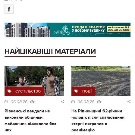
НАЙЦІКАВІШІ МАТЕРІАЛИ
СУСПІЛЬСТВО
ПОДІЇ
06.08.26
06.08.26
Рівненські вандали не
На Рівненщині 62-річний
виконали обіцянки:
чоловік після спалювання
майданчик відновили без
стерні потрапив в
них
реанімацію