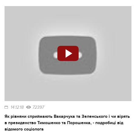
14.12.18
72397
Як рівняни сприймають Вакарчука та Зеленського і чи вірять
в президенство Тимошенко та Порошенка, - подробиці від
відомого соціолога