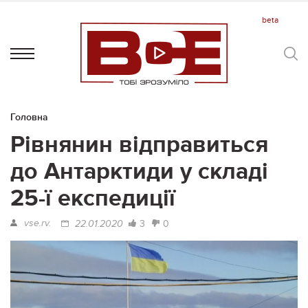
Головна
Рівнянин відправиться
до Антарктиди у складі
25-ї експедиції
vse.rv.
3
0
22.01.2020