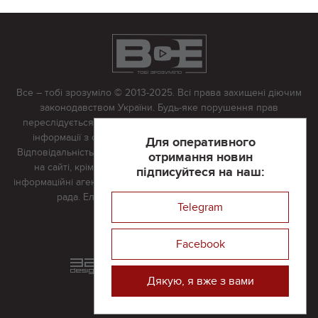
Все – тобі зрозуміло © 2013-2025. Всі права захищені діючим
законодавством України. Будь-яке порушення прав
переслідується в судовому порядку. Будь-яке відтворення
інформації з сайту тільки з письмово дозволу редакції.
Для оперативного
Відповідальність за достовірність усіх матеріалів, розміщених
отримання новин
на сайті, крім матеріалів, які містять посилання на інші
підписуйтеся на наш:
інформаційні агентства або інтернет-видання, несе редакційна
рада. Електронна пошта:
vserivne@gmail.com
Telegram
Реклама на сайті
Facebook
Розроблений та підтримується
в
компанії 32х32
Дякую, я вже з вами