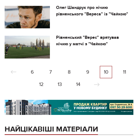
Олег Шандрук про нічию
рівненського "Вереса" із "Чайкою"
Рівненський "Верес" врятував
нічию у матчі з "Чайкою"
6
7
8
9
10
11
12
13
14
НАЙЦІКАВІШІ МАТЕРІАЛИ