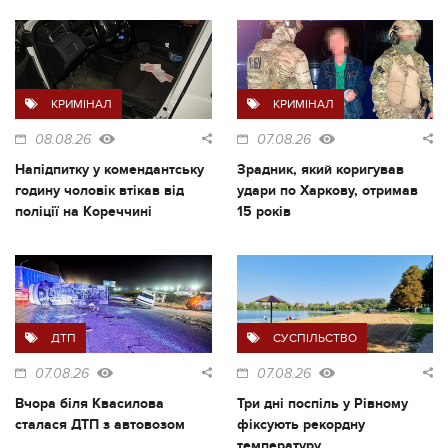
КРИМІНАЛ
КРИМІНАЛ
08.08.26
07.08.26
Напідпитку у комендантську
Зрадник, який коригував
годину чоловік втікав від
удари по Харкову, отримав
поліції на Кореччині
15 років
ДТП
СУСПІЛЬСТВО
07.08.26
07.08.26
Вчора біля Квасилова
Три дні поспіль у Рівному
сталася ДТП з автовозом
фіксують рекордну
температуру