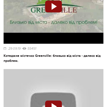
29.09.19
55451
Котеджне містечко Greenville: близько від міста - далеко від
проблем.