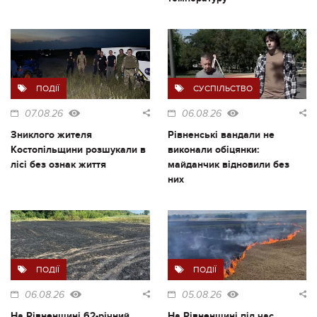
ПОДІЇ
СУСПІЛЬСТВО
07.08.26
06.08.26
Зниклого жителя
Рівненські вандали не
Костопільщини розшукали в
виконали обіцянки:
лісі без ознак життя
майданчик відновили без
них
ПОДІЇ
ПОДІЇ
06.08.26
05.08.26
На Рівненщині 62-річний
На Рівненщині під час