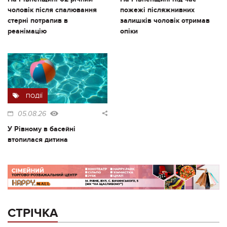
чоловік після спалювання
пожежі післяжнивних
стерні потрапив в
залишків чоловік отримав
реанімацію
опіки
ПОДІЇ
05.08.26
У Рівному в басейні
втопилася дитина
СТРІЧКА