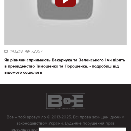
14.12.18
72397
Як рівняни сприймають Вакарчука та Зеленського і чи вірять
в президенство Тимошенко та Порошенка, - подробиці від
відомого соціолога
Все – тобі зрозуміло © 2013-2025. Всі права захищені діючим
законодавством України. Будь-яке порушення прав
переслідується в судовому порядку. Будь-яке відтворення