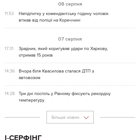
08 серпня
11:53
Напідпитку у комендантську годину чоловік
втікав від поліції на Кореччині
07 серпня
17:31
Зрадник, який коригував удари по Харкову,
отримав 15 років
14:36
Вчора біля Квасилова сталася ДТП з
автовозом
14:28
Три дні поспіль у Рівному фіксують рекордну
температуру
Більше новин
І-СЕРФІНГ