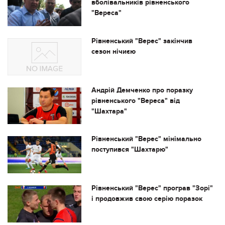
вболівальників рівненського
"Вереса"
Рівненський "Верес" закінчив
сезон нічиєю
Андрій Демченко про поразку
рівненського "Вереса" від
"Шахтара"
Рівненський "Верес" мінімально
поступився "Шахтарю"
Рівненський "Верес" програв "Зорі"
і продовжив свою серію поразок