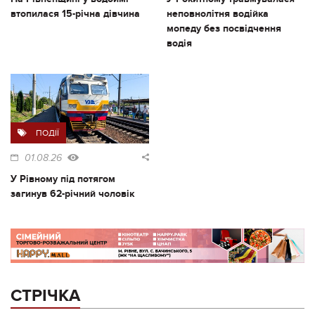
втопилася 15-річна дівчина
неповнолітня водійка
мопеду без посвідчення
водія
ПОДІЇ
01.08.26
У Рівному під потягом
загинув 62-річний чоловік
СТРІЧКА