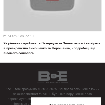
14.12.18
72397
Як рівняни сприймають Вакарчука та Зеленського і чи вірять
в президенство Тимошенко та Порошенка, - подробиці від
відомого соціолога
Все – тобі зрозуміло © 2013-2025. Всі права захищені діючим
законодавством України. Будь-яке порушення прав
переслідується в судовому порядку. Будь-яке відтворення
інформації з сайту тільки з письмово дозволу редакції.