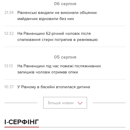
06 серпня
21:34
Рівненські вандали не виконали обіцянки:
майданчик відновили без них
12:32
На Рівненщині 62-річний чоловік після
спалювання стерні потрапив в реанімацію
05 серпня
13:13
На Рівненщині під час пожежі післяжнивних
залишків чоловік отримав опіки
10:37
У Рівному в басейні втопилася дитина
Більше новин
І-СЕРФІНГ