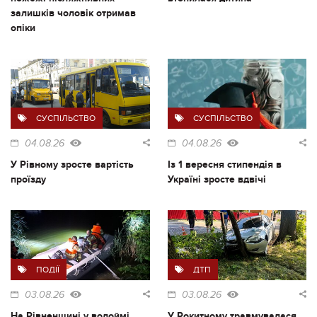
залишків чоловік отримав
опіки
СУСПІЛЬСТВО
СУСПІЛЬСТВО
04.08.26
04.08.26
У Рівному зросте вартість
Із 1 вересня стипендія в
проїзду
Україні зросте вдвічі
ПОДІЇ
ДТП
03.08.26
03.08.26
На Рівненщині у водоймі
У Рокитному травмувалася