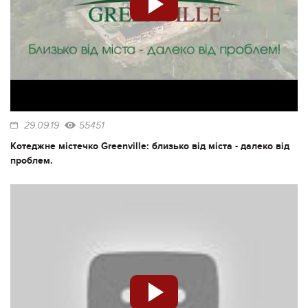
29.09.19
55451
Котеджне містечко Greenville: близько від міста - далеко від
проблем.