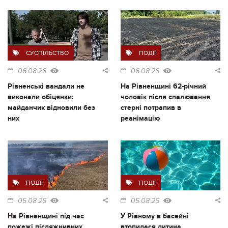
СУСПІЛЬСТВО
ПОДІЇ
06.08.26
06.08.26
Рівненські вандали не
На Рівненщині 62-річний
виконали обіцянки:
чоловік після спалювання
майданчик відновили без
стерні потрапив в
них
реанімацію
ПОДІЇ
ПОДІЇ
05.08.26
05.08.26
На Рівненщині під час
У Рівному в басейні
пожежі післяжнивних
втопилася дитина