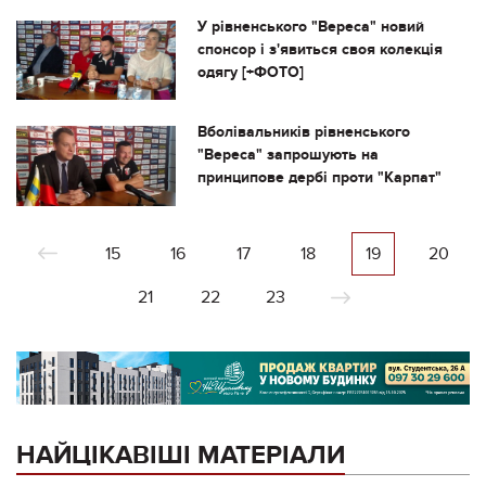
У рівненського "Вереса" новий
спонсор і з'явиться своя колекція
одягу [+ФОТО]
Вболівальників рівненського
"Вереса" запрошують на
принципове дербі проти "Карпат"
15
16
17
18
19
20
21
22
23
НАЙЦІКАВІШІ МАТЕРІАЛИ