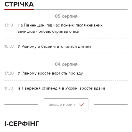
СТРІЧКА
05 серпня
13:13
На Рівненщині під час пожежі післяжнивних
залишків чоловік отримав опіки
10:37
У Рівному в басейні втопилася дитина
04 серпня
17:20
У Рівному зросте вартість проїзду
11:30
Із 1 вересня стипендія в Україні зросте вдвічі
Більше новин
І-СЕРФІНГ