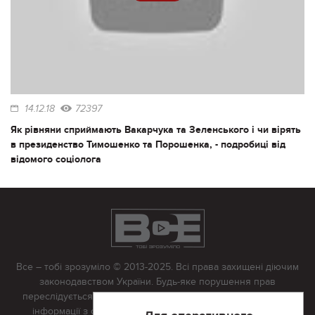
14.12.18
72397
Як рівняни сприймають Вакарчука та Зеленського і чи вірять
в президенство Тимошенко та Порошенка, - подробиці від
відомого соціолога
Все – тобі зрозуміло © 2013-2025. Всі права захищені діючим
законодавством України. Будь-яке порушення прав
переслідується в судовому порядку. Будь-яке відтворення
інформації з сайту тільки з письмово дозволу редакції.