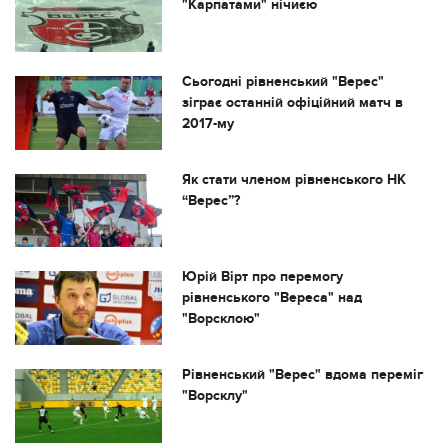
"Карпатами" нічиєю
Сьогодні рівненський "Верес"
зіграє останній офіційний матч в
2017-му
Як стати членом рівненського НК
“Верес”?
Юрій Вірт про перемогу
рівненського "Вереса" над
"Ворсклою"
Рівненський "Верес" вдома переміг
"Ворсклу"