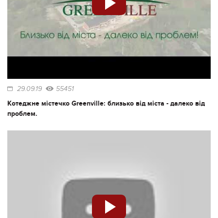
29.09.19
55451
Котеджне містечко Greenville: близько від міста - далеко від
проблем.