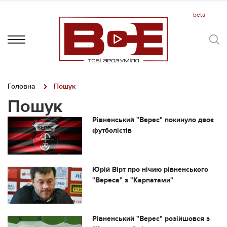
Головна
Пошук
Пошук
Рівненcький "Верес" покинуло двоє
футболістів
Юрій Вірт про нічию рівненського
"Вереса" з "Карпатами"
Рівненський "Верес" розійшовся з