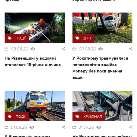
ПОДІЇ
ДТП
03.08.26
03.08.26
На Рівненщині у водоймі
У Рокитному травмувалася
втопилася 15-річна дівчина
неповнолітня водійка
мопеду без посвідчення
водія
ПОДІЇ
КРИМІНАЛ
01.08.26
31.07.26
У Рівному під потягом
На Рокитнівщині поліцейські