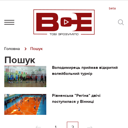
Головна
Пошук
Пошук
Володимирець приймав відкритий
волейбольний турнір
Рівненська "Регіна" двічі
поступилася у Вінниці
1
2