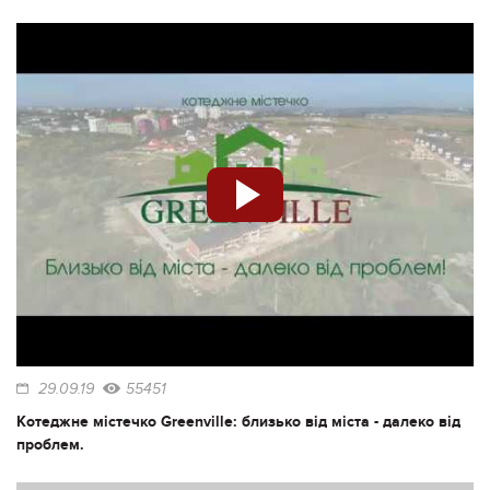
29.09.19
55451
Котеджне містечко Greenville: близько від міста - далеко від
проблем.