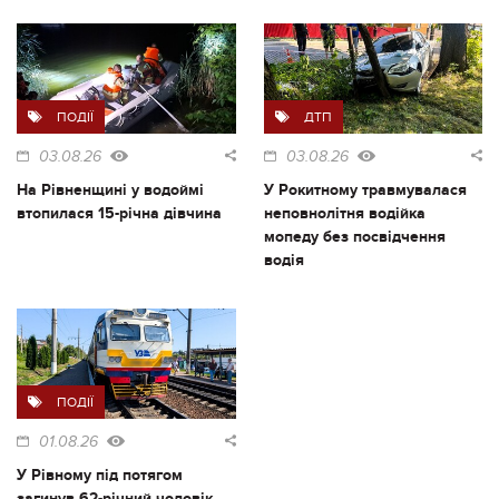
ПОДІЇ
ДТП
03.08.26
03.08.26
На Рівненщині у водоймі
У Рокитному травмувалася
втопилася 15-річна дівчина
неповнолітня водійка
мопеду без посвідчення
водія
ПОДІЇ
01.08.26
У Рівному під потягом
загинув 62-річний чоловік