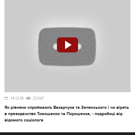
14.12.18
72397
Як рівняни сприймають Вакарчука та Зеленського і чи вірять
в президенство Тимошенко та Порошенка, - подробиці від
відомого соціолога