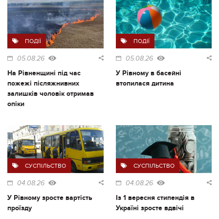
ПОДІЇ
ПОДІЇ
05.08.26
05.08.26
На Рівненщині під час
У Рівному в басейні
пожежі післяжнивних
втопилася дитина
залишків чоловік отримав
опіки
СУСПІЛЬСТВО
СУСПІЛЬСТВО
04.08.26
04.08.26
У Рівному зросте вартість
Із 1 вересня стипендія в
проїзду
Україні зросте вдвічі