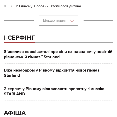
10:37
У Рівному в басейні втопилася дитина
Більше новин
І-СЕРФІНГ
Зʼявилися перші деталі про ціни на навчання у новітній
рівненській гімназії Starland
Вже незабаром у Рівному відкриття нової гімназії
Starland
2 серпня у Рівному відкривають приватну гімназію
STARLAND
АФІША