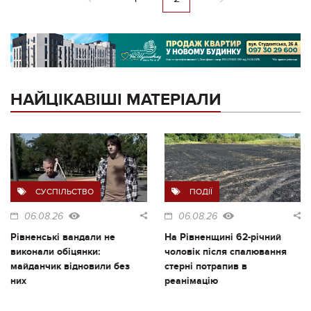
НАЙЦІКАВІШІ МАТЕРІАЛИ
СУСПІЛЬСТВО
ПОДІЇ
06.08.26
06.08.26
Рівненські вандали не
На Рівненщині 62-річний
виконали обіцянки:
чоловік після спалювання
майданчик відновили без
стерні потрапив в
них
реанімацію