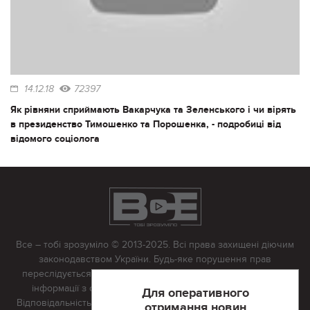
14.12.18
72397
Як рівняни сприймають Вакарчука та Зеленського і чи вірять
в президенство Тимошенко та Порошенка, - подробиці від
відомого соціолога
Все – тобі зрозуміло © 2013-2025. Всі права захищені діючим
законодавством України. Будь-яке порушення прав
переслідується в судовому порядку. Будь-яке відтворення
інформації з сайту тільки з письмово дозволу редакції.
Для оперативного
Відповідальність за достовірність усіх матеріалів, розміщених
отримання новин