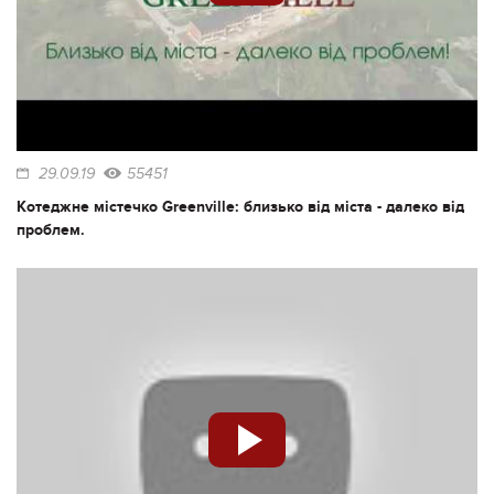
29.09.19
55451
Котеджне містечко Greenville: близько від міста - далеко від
проблем.