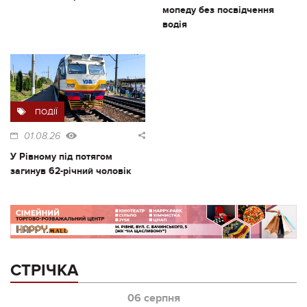
мопеду без посвідчення
водія
ПОДІЇ
01.08.26
У Рівному під потягом
загинув 62-річний чоловік
СТРІЧКА
06 серпня