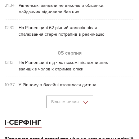
21:34
Рівненські вандали не виконали обіцянки:
майданчик відновили без них
12:32
На Рівненщині 62-річний чоловік після
спалювання стерні потрапив в реанімацію
05 серпня
13:13
На Рівненщині під час пожежі післяжнивних
залишків чоловік отримав опіки
10:37
У Рівному в басейні втопилася дитина
Більше новин
І-СЕРФІНГ