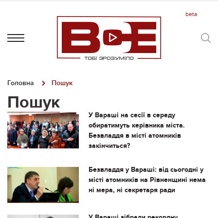
Головна
Пошук
Пошук
У Вараші на сесії в середу
обиратимуть керівника міста.
Безвладдя в місті атомників
закінчиться?
Безвладдя у Вараші: від сьогодні у
місті атомників на Рівненщині нема
ні мера, ні секретаря ради
У Вараші зібрали рекордну