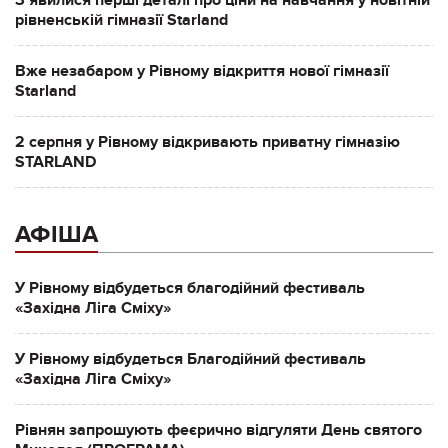
Зʼявилися перші деталі про ціни на навчання у новітній
рівненській гімназії Starland
Вже незабаром у Рівному відкриття нової гімназії
Starland
2 серпня у Рівному відкривають приватну гімназію
STARLAND
АФІША
У Рівному відбудеться благодійний фестиваль
«Західна Ліга Сміху»
У Рівному відбудеться Благодійний фестиваль
«Західна Ліга Сміху»
Рівнян запрошують феєрично відгуляти День святого