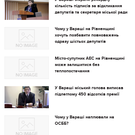
кількість підписів за відкликання
депутатів та секретаря міської ради
Чому у Вараші на Рівненщині
хочуть позбавити повноважень
одразу шістьох депутатів
Місто-супутник АЕС на Рівненщині
може залишитися без
теплопостачання
У Вараші міський голова виписав
підлеглому 450 відсотків премії
Чому у Вараші наплювали на
ОСББ?