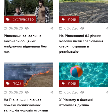
СУСПІЛЬСТВО
ПОДІЇ
06.08.26
06.08.26
Рівненські вандали не
На Рівненщині 62-річний
виконали обіцянки:
чоловік після спалювання
майданчик відновили без
стерні потрапив в
них
реанімацію
ПОДІЇ
ПОДІЇ
05.08.26
05.08.26
На Рівненщині під час
У Рівному в басейні
пожежі післяжнивних
втопилася дитина
залишків чоловік отримав