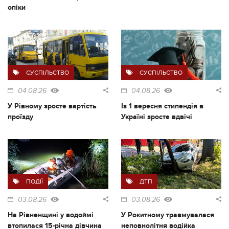
опіки
СУСПІЛЬСТВО
СУСПІЛЬСТВО
04.08.26
04.08.26
У Рівному зросте вартість
Із 1 вересня стипендія в
проїзду
Україні зросте вдвічі
ПОДІЇ
ДТП
03.08.26
03.08.26
На Рівненщині у водоймі
У Рокитному травмувалася
втопилася 15-річна дівчина
неповнолітня водійка