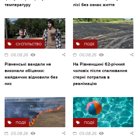
температуру
лісі без ознак життя
СУСПІЛЬСТВО
ПОДІЇ
06.08.26
06.08.26
Рівненські вандали не
На Рівненщині 62-річний
виконали обіцянки:
чоловік після спалювання
майданчик відновили без
стерні потрапив в
них
реанімацію
ПОДІЇ
ПОДІЇ
05.08.26
05.08.26