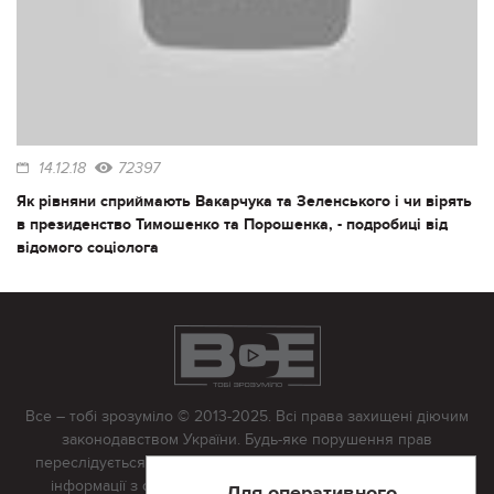
14.12.18
72397
Як рівняни сприймають Вакарчука та Зеленського і чи вірять
в президенство Тимошенко та Порошенка, - подробиці від
відомого соціолога
Все – тобі зрозуміло © 2013-2025. Всі права захищені діючим
законодавством України. Будь-яке порушення прав
переслідується в судовому порядку. Будь-яке відтворення
інформації з сайту тільки з письмово дозволу редакції.