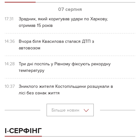
07 серпня
17:31
Зрадник, який коригував удари по Харкову,
отримав 15 років
14:36
Вчора біля Квасилова сталася ДТП з
автовозом
14:28
Три дні поспіль у Рівному фіксують рекордну
температуру
10:37
Зниклого жителя Костопільщини розшукали в
лісі без ознак життя
Більше новин
І-СЕРФІНГ