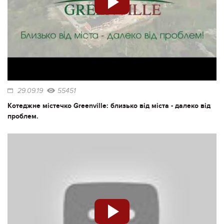
29.09.19
55451
Котеджне містечко Greenville: близько від міста - далеко від
проблем.