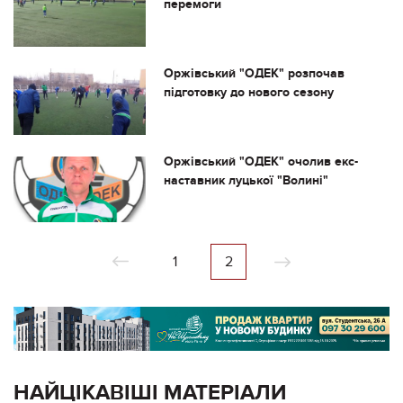
перемоги
Оржівський "ОДЕК" розпочав
підготовку до нового сезону
Оржівський "ОДЕК" очолив екс-
наставник луцької "Волині"
1
2
НАЙЦІКАВІШІ МАТЕРІАЛИ