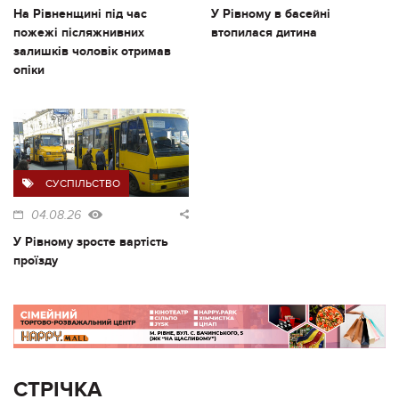
На Рівненщині під час
У Рівному в басейні
пожежі післяжнивних
втопилася дитина
залишків чоловік отримав
опіки
СУСПІЛЬСТВО
04.08.26
У Рівному зросте вартість
проїзду
СТРІЧКА