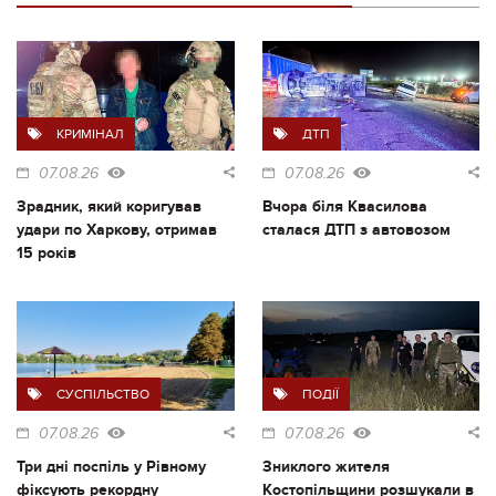
КРИМІНАЛ
ДТП
07.08.26
07.08.26
Зрадник, який коригував
Вчора біля Квасилова
удари по Харкову, отримав
сталася ДТП з автовозом
15 років
СУСПІЛЬСТВО
ПОДІЇ
07.08.26
07.08.26
Три дні поспіль у Рівному
Зниклого жителя
фіксують рекордну
Костопільщини розшукали в