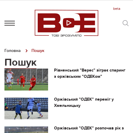
Головна
Пошук
Пошук
Рівненський "Верес" зіграє спаринг
з оржівським "ОДЕКом"
Оржівський "ОДЕК" переміг у
Хмельницьку
Оржівський "ОДЕК" розпочав рік з