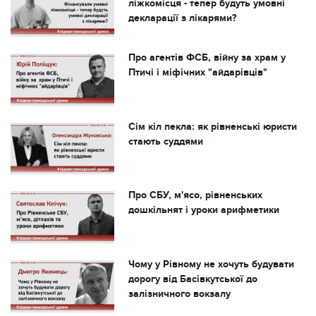
ліжкомісця - тепер будуть умовні
декларації з лікарями?
Про агентів ФСБ, війну за храм у
Птичі і міфічних "айдарівців"
Сім кіл пекла: як рівненські юристи
стають суддями
Про СБУ, м'ясо, рівненських
дошкільнят і уроки арифметики
Чому у Рівному не хочуть будувати
дорогу від Басівкутської до
залізничного вокзалу