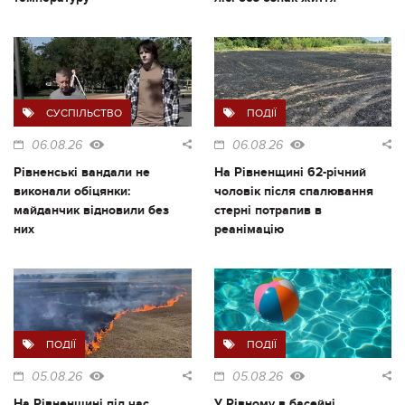
СУСПІЛЬСТВО
ПОДІЇ
06.08.26
06.08.26
Рівненські вандали не
На Рівненщині 62-річний
виконали обіцянки:
чоловік після спалювання
майданчик відновили без
стерні потрапив в
них
реанімацію
ПОДІЇ
ПОДІЇ
05.08.26
05.08.26
На Рівненщині під час
У Рівному в басейні