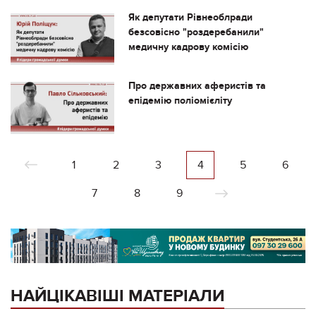
Як депутати Рівнеоблради
безсовісно "роздеребанили"
медичну кадрову комісію
Про державних аферистів та
епідемію поліомієліту
1
2
3
4
5
6
7
8
9
НАЙЦІКАВІШІ МАТЕРІАЛИ