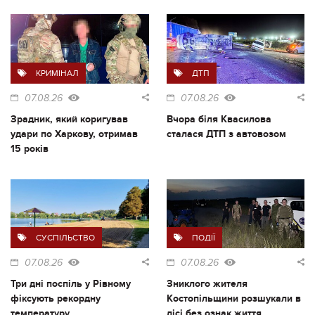
КРИМІНАЛ
ДТП
07.08.26
07.08.26
Зрадник, який коригував
Вчора біля Квасилова
удари по Харкову, отримав
сталася ДТП з автовозом
15 років
СУСПІЛЬСТВО
ПОДІЇ
07.08.26
07.08.26
Три дні поспіль у Рівному
Зниклого жителя
фіксують рекордну
Костопільщини розшукали в
температуру
лісі без ознак життя