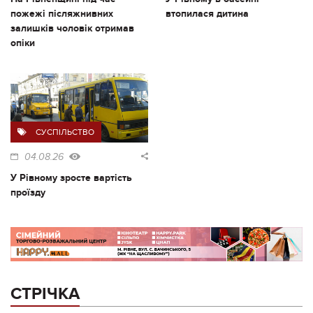
пожежі післяжнивних
втопилася дитина
залишків чоловік отримав
опіки
СУСПІЛЬСТВО
04.08.26
У Рівному зросте вартість
проїзду
СТРІЧКА