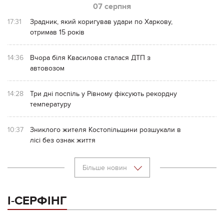
07 серпня
17:31
Зрадник, який коригував удари по Харкову,
отримав 15 років
14:36
Вчора біля Квасилова сталася ДТП з
автовозом
14:28
Три дні поспіль у Рівному фіксують рекордну
температуру
10:37
Зниклого жителя Костопільщини розшукали в
лісі без ознак життя
Більше новин
І-СЕРФІНГ