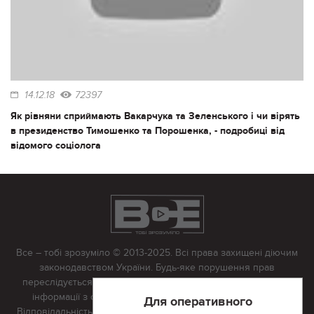
14.12.18
72397
Як рівняни сприймають Вакарчука та Зеленського і чи вірять
в президенство Тимошенко та Порошенка, - подробиці від
відомого соціолога
Все – тобі зрозуміло © 2013-2025. Всі права захищені діючим
законодавством України. Будь-яке порушення прав
переслідується в судовому порядку. Будь-яке відтворення
інформації з сайту тільки з письмово дозволу редакції.
Для оперативного
Відповідальність за достовірність усіх матеріалів, розміщених