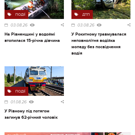
ПОДІЇ
ДТП
03.08.26
03.08.26
На Рівненщині у водоймі
У Рокитному травмувалася
втопилася 15-річна дівчина
неповнолітня водійка
мопеду без посвідчення
водія
ПОДІЇ
01.08.26
У Рівному під потягом
загинув 62-річний чоловік