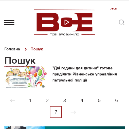
Головна
Пошук
Пошук
"Дві години для дитини" готове
приділити Рівненське управління
патрульної поліції
1
2
3
4
5
6
7