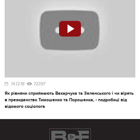
14.12.18
72397
Як рівняни сприймають Вакарчука та Зеленського і чи вірять
в президенство Тимошенко та Порошенка, - подробиці від
відомого соціолога