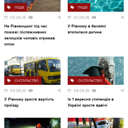
ПОДІЇ
ПОДІЇ
05.08.26
05.08.26
На Рівненщині під час
У Рівному в басейні
пожежі післяжнивних
втопилася дитина
залишків чоловік отримав
опіки
СУСПІЛЬСТВО
СУСПІЛЬСТВО
04.08.26
04.08.26
У Рівному зросте вартість
Із 1 вересня стипендія в
проїзду
Україні зросте вдвічі