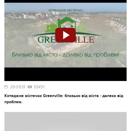
29.09.19
55451
Котеджне містечко Greenville: близько від міста - далеко від
проблем.