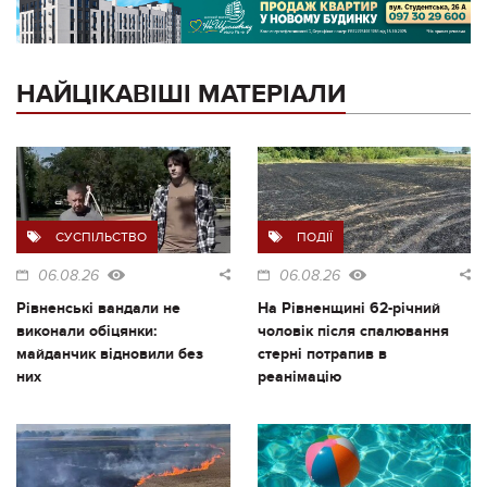
НАЙЦІКАВІШІ МАТЕРІАЛИ
СУСПІЛЬСТВО
ПОДІЇ
06.08.26
06.08.26
Рівненські вандали не
На Рівненщині 62-річний
виконали обіцянки:
чоловік після спалювання
майданчик відновили без
стерні потрапив в
них
реанімацію