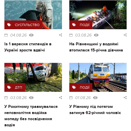
СУСПІЛЬСТВО
ПОДІЇ
04.08.26
03.08.26
Із 1 вересня стипендія в
На Рівненщині у водоймі
Україні зросте вдвічі
втопилася 15-річна дівчина
ДТП
ПОДІЇ
03.08.26
01.08.26
У Рокитному травмувалася
У Рівному під потягом
неповнолітня водійка
загинув 62-річний чоловік
мопеду без посвідчення
водія