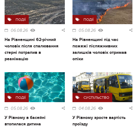
ПОДІЇ
ПОДІЇ
06.08.26
05.08.26
На Рівненщині 62-річний
На Рівненщині під час
чоловік після спалювання
пожежі післяжнивних
стерні потрапив в
залишків чоловік отримав
реанімацію
опіки
ПОДІЇ
СУСПІЛЬСТВО
05.08.26
04.08.26
У Рівному в басейні
У Рівному зросте вартість
втопилася дитина
проїзду