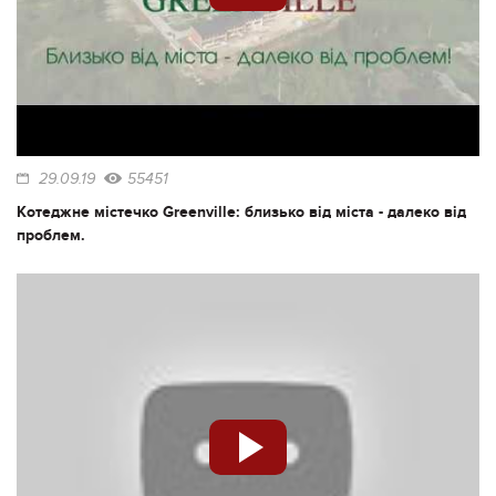
29.09.19
55451
Котеджне містечко Greenville: близько від міста - далеко від
проблем.