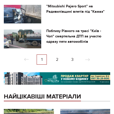
"Mitsubishi Pajero Sport" на
Радивилівщині влетів під "Камаз"
Поблизу Рівного на трасі "Київ -
Чоп" смертельна ДТП за участю
одразу пяти автомобілів
1
2
3
НАЙЦІКАВІШІ МАТЕРІАЛИ