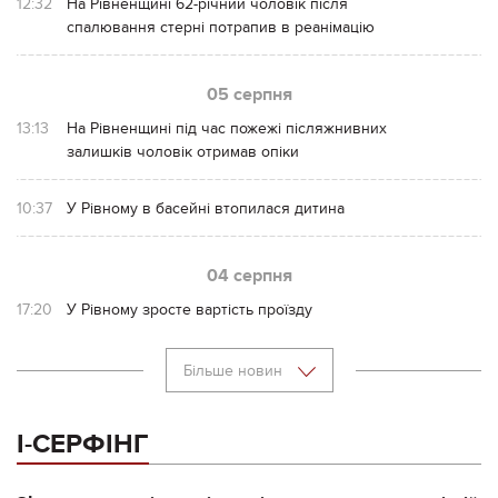
12:32
На Рівненщині 62-річний чоловік після
спалювання стерні потрапив в реанімацію
05 серпня
13:13
На Рівненщині під час пожежі післяжнивних
залишків чоловік отримав опіки
10:37
У Рівному в басейні втопилася дитина
04 серпня
17:20
У Рівному зросте вартість проїзду
Більше новин
І-СЕРФІНГ