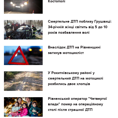
Костополі
Смертельне ДТП поблизу Грушвиці:
34-річній жінці світить від 5 до 10
років позбавлення волі
Внаслідок ДТП на Рівненщині
загинув мотоцикліст
У Рокитнівському районі у
смертельний ДТП на мотоциклі
розбились двоє хлопців
Рівненський оператор "Четвертої
влади" помер на операційному
столі після страшної ДТП