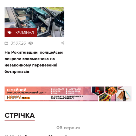
КРИМІНАЛ
31.07.26
На Рокитнівщині поліцейські
викрили зловмисника на
незаконному перевезенні
боєприпасів
СТРІЧКА
06 серпня