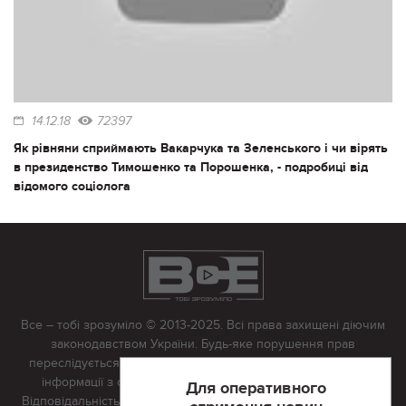
14.12.18
72397
Як рівняни сприймають Вакарчука та Зеленського і чи вірять
в президенство Тимошенко та Порошенка, - подробиці від
відомого соціолога
Все – тобі зрозуміло © 2013-2025. Всі права захищені діючим
законодавством України. Будь-яке порушення прав
переслідується в судовому порядку. Будь-яке відтворення
інформації з сайту тільки з письмово дозволу редакції.
Для оперативного
Відповідальність за достовірність усіх матеріалів, розміщених