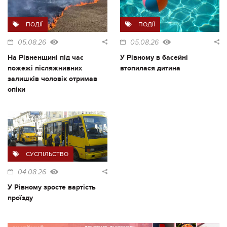
ПОДІЇ
ПОДІЇ
05.08.26
05.08.26
На Рівненщині під час
У Рівному в басейні
пожежі післяжнивних
втопилася дитина
залишків чоловік отримав
опіки
СУСПІЛЬСТВО
04.08.26
У Рівному зросте вартість
проїзду