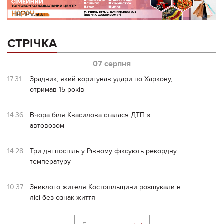
СТРІЧКА
07 серпня
17:31
Зрадник, який коригував удари по Харкову,
отримав 15 років
14:36
Вчора біля Квасилова сталася ДТП з
автовозом
14:28
Три дні поспіль у Рівному фіксують рекордну
температуру
10:37
Зниклого жителя Костопільщини розшукали в
лісі без ознак життя