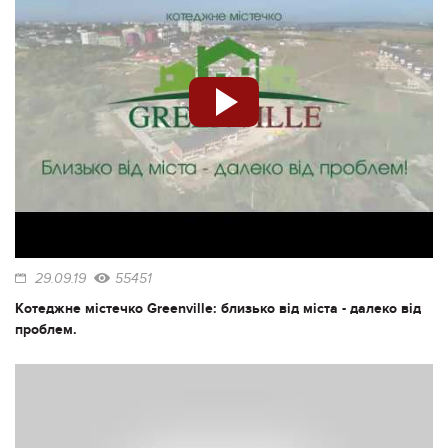
29.09.19
55451
Котеджне містечко Greenville: близько від міста - далеко від
проблем.