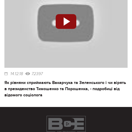
14.12.18
72397
Як рівняни сприймають Вакарчука та Зеленського і чи вірять
в президенство Тимошенко та Порошенка, - подробиці від
відомого соціолога