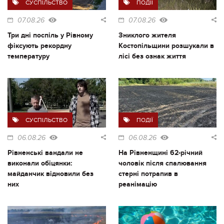
СУСПІЛЬСТВО
ПОДІЇ
07.08.26
07.08.26
Три дні поспіль у Рівному
Зниклого жителя
фіксують рекордну
Костопільщини розшукали в
температуру
лісі без ознак життя
СУСПІЛЬСТВО
ПОДІЇ
06.08.26
06.08.26
Рівненські вандали не
На Рівненщині 62-річний
виконали обіцянки:
чоловік після спалювання
майданчик відновили без
стерні потрапив в
них
реанімацію