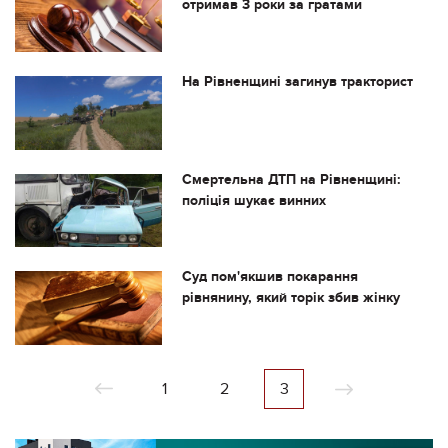
отримав 3 роки за гратами
На Рівненщині загинув тракторист
Смертельна ДТП на Рівненщині:
поліція шукає винних
Суд пом'якшив покарання
рівнянину, який торік збив жінку
1
2
3