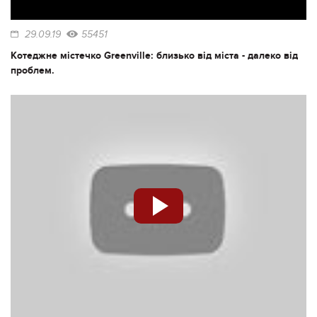
29.09.19
55451
Котеджне містечко Greenville: близько від міста - далеко від
проблем.