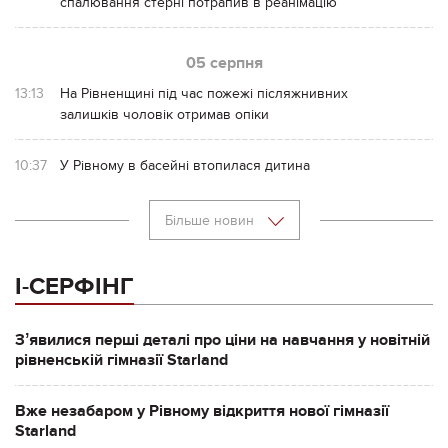
спалювання стерні потрапив в реанімацію
05 серпня
13:13
На Рівненщині під час пожежі післяжнивних
залишків чоловік отримав опіки
10:37
У Рівному в басейні втопилася дитина
Більше новин
І-СЕРФІНГ
Зʼявилися перші деталі про ціни на навчання у новітній
рівненській гімназії Starland
Вже незабаром у Рівному відкриття нової гімназії
Starland