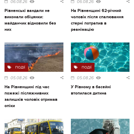
06.08.26
06.08.26
Рівненські вандали не
На Рівненщині 62-річний
виконали обіцянки:
чоловік після спалювання
майданчик відновили без
стерні потрапив в
них
реанімацію
ПОДІЇ
ПОДІЇ
05.08.26
05.08.26
На Рівненщині під час
У Рівному в басейні
пожежі післяжнивних
втопилася дитина
залишків чоловік отримав
опіки