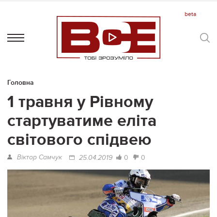
Головна
1 травня у Рівному
стартуватиме еліта
світового спідвею
Віктор Самчук
0
0
25.04.2019