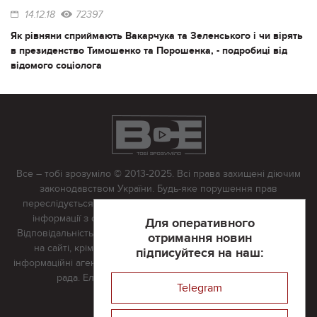
14.12.18
72397
Як рівняни сприймають Вакарчука та Зеленського і чи вірять
в президенство Тимошенко та Порошенка, - подробиці від
відомого соціолога
Все – тобі зрозуміло © 2013-2025. Всі права захищені діючим
законодавством України. Будь-яке порушення прав
переслідується в судовому порядку. Будь-яке відтворення
інформації з сайту тільки з письмово дозволу редакції.
Для оперативного
Відповідальність за достовірність усіх матеріалів, розміщених
отримання новин
на сайті, крім матеріалів, які містять посилання на інші
підписуйтеся на наш:
інформаційні агентства або інтернет-видання, несе редакційна
рада. Електронна пошта:
vserivne@gmail.com
Telegram
Реклама на сайті