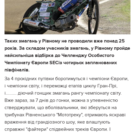
Таких змагань у Рівному не проводили вже понад 25
років. За складом учасників змагань, у Рівному пройде
найсильніша відбірка до Челленджу Особистого
Чемпіонату Європи SECіз чотирьох запланованих
півфіналів.
За 4 прохідних путівки боротимуться і чемпіони Європи,
і чемпіони світу, і переможці етапів циклу Гран-Прі,
і......... діючий гонщик змагань рангу чемпіонату світу.
Вже зараз, за 7 днів до гонки, можна з упевненістю
стверджувати, що вболівальники, які зберуться на
трибунах Рівненського "Мототреку", отримають яскраві
враження від грандіозного шоу, яке влаштують
справжні "файтери" спідвейних треків Європи. І