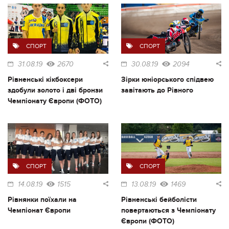
СПОРТ
СПОРТ
31.08.19
2670
30.08.19
2094
Рівненські кікбоксери
Зірки юніорського спідвею
здобули золото і дві бронзи
завітають до Рівного
Чемпіонату Європи (ФОТО)
СПОРТ
СПОРТ
14.08.19
1515
13.08.19
1469
Рівнянки поїхали на
Рівненські бейболісти
Чемпіонат Європи
повертаються з Чемпіонату
Європи (ФОТО)