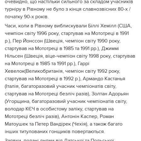
очевидно, що настільки сильного за складом учасників
турніру в Рівному не було з кінця славнозвісних 80-х /
початку 90-х років.
Часи, коли в Рівному виблискували Біллі Хемілл (США,
чемпіон світу 1996 року, стартував на Мототреці в 1991
р.), Пер Йонссон (Швеція, чемпіон світу 1990 року,
стартував на Мототреці в 1985 та 1991 рр.), Джиммі
Нільсен (Швеція, віце-чемпіон світу 1998 року, стартував
на Мототреці в 1985 та 1991 рр.), Гаррі
Хевелок(Великобританія, чемпіон світу 1992 року,
стартував на Мототреці в 1992 р.), Армандо Кастанья
(Італія, багаторазовий учасник чемпіонатів світу,
стартував на Мототреці безліч разів), Золтан Адорьян
(Угорщина, багаторазовий учасник чемпіонатів світу,
володар КЄЧ в особистому заліку, стартував на
Мототреці безліч разів), Антонін Каспер, Роман
Матоушек та Петер Вандірек (Чехія), а також багато
інших титулованих гонщиків повертаються.
Заявки, подані днями від Датської та Польської