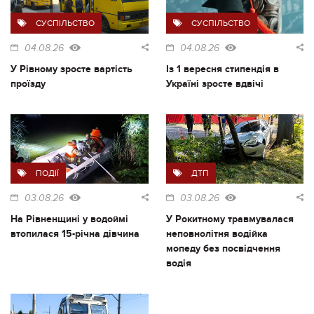
СУСПІЛЬСТВО
СУСПІЛЬСТВО
04.08.26
04.08.26
У Рівному зросте вартість
Із 1 вересня стипендія в
проїзду
Україні зросте вдвічі
ПОДІЇ
ДТП
03.08.26
03.08.26
На Рівненщині у водоймі
У Рокитному травмувалася
втопилася 15-річна дівчина
неповнолітня водійка
мопеду без посвідчення
водія