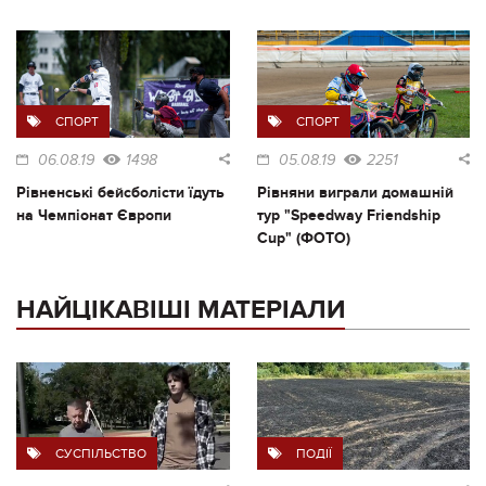
СПОРТ
СПОРТ
06.08.19
1498
05.08.19
2251
Рівненські бейсболісти їдуть
Рівняни виграли домашній
на Чемпіонат Європи
тур "Speedway Friendship
Cup" (ФОТО)
НАЙЦІКАВІШІ МАТЕРІАЛИ
СУСПІЛЬСТВО
ПОДІЇ