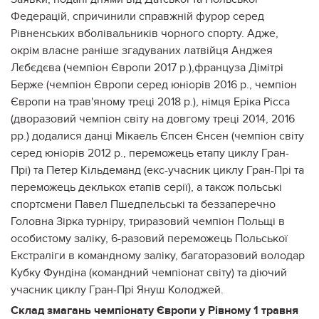
Федерацій, спричинили справжній фурор серед
Рівненських вболівальників чорного спорту. Адже,
окрім власне раніше згадуваних латвійця Анджея
Лєбєдєва (чемпіон Європи 2017 р.),француза Дімітрі
Берже (чемпіон Європи серед юніорів 2016 р., чемпіон
Європи на трав'яному треці 2018 р.), німця Еріка Рісса
(дворазовий чемпіон світу на довгому треці 2014, 2016
рр.) додалися данці Мікаель Єпсен Єнсен (чемпіон світу
серед юніорів 2012 р., переможець етапу циклу Гран-
Прі) та Петер Кільдеманд (екс-учасник циклу Гран-Прі та
переможець деклькох етапів серії), а також польські
спортсмени Павел Пшедпельські та беззаперечно
Головна Зірка турніру, триразовий чемпіон Польщі в
особистому заліку, 6-разовий переможець Польської
Екстраліги в командному заліку, багаторазовий володар
Кубку Фундіна (командний чемпіонат світу) та діючий
учасник циклу Гран-Прі Януш Колоджей.
Склад змагань чемпіонату Європи у Рівному 1 травня