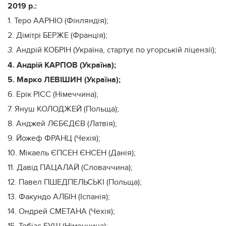
2019 р.:
1. Теро ААРНІО (Фінляндія);
2. Дімітрі БЕРЖЕ (Франція);
Андрій КОБРІН (Україна, стартує по угорській ліцензії);
3.
4. Андрій КАРПОВ (Україна);
5. Марко ЛЕВІШИН (Україна);
6. Ерік РІСС (Німеччина);
7. Януш КОЛОДЖЕЙ (Польща);
8. Анджей ЛЄБЄДЄВ (Латвія);
9. Йожеф ФРАНЦ (Чехія);
10. Мікаель ЄПСЕН ЄНСЕН (Данія);
11. Давід ПАЦАЛАЙ (Словаччина);
12. Павел ПШЕДПЕЛЬСЬКІ (Польща);
13. Факундо АЛБІН (Іспанія);
14. Ондрей СМЕТАНА (Чехія);
15. Тобіас БУШ (Німеччина);