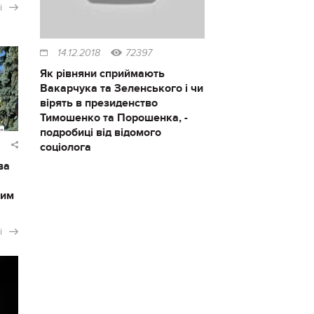
і
14.12.2018
72397
Як рівняни сприймають
Вакарчука та Зеленського і чи
вірять в президенство
Тимошенко та Порошенка, -
подробиці від відомого
соціолога
ва
гим
і