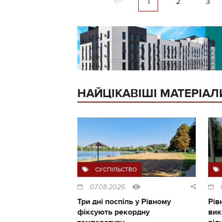
1
2
3
НАЙЦІКАВІШІ МАТЕРІАЛ
СУСПІЛЬСТВО
07.08.2026
Три дні поспіль у Рівному
Рів
фіксують рекордну
вик