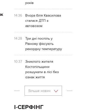
років
ик
14:36
Вчора біля Квасилова
сталася ДТП з
автовозом
14:28
Три дні поспіль у
Рівному фіксують
рекордну температуру
10:37
Зниклого жителя
Костопільщини
розшукали в лісі без
ознак життя
Більше новин
І-СЕРФІНГ