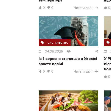
температуру
від
0
0
Читати далі
0
СУСПІЛЬСТВО
04.08.2026
Із 1 вересня стипендія в Україні
У Р
зросте вдвічі
під
ком
0
0
Читати далі
0