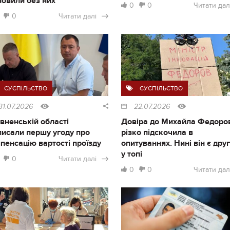
новили без них
0
0
Читати дал
0
Читати далі
СУСПІЛЬСТВО
СУСПІЛЬСТВО
31.07.2026
22.07.2026
івненській області
Довіра до Михайла Федоро
писали першу угоду про
різко підскочила в
пенсацію вартості проїзду
опитуваннях. Нині він є дру
у топі
0
Читати далі
0
0
Читати дал