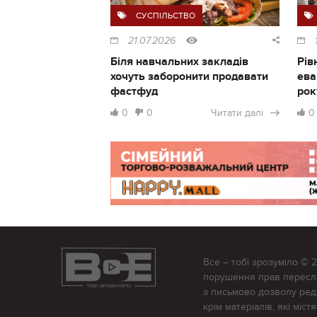
СУСПІЛЬСТВО
21.07.2026
Біля навчальних закладів
Рів
хочуть заборонити продавати
ева
фастфуд
рок
0
0
Читати далі
0
Все – тобі зрозуміло © 
порушення прав переслід
з письмово дозволу редак
крім матеріалів, які міс