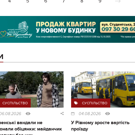
4
5
6
7
8
9
И
СУСПІЛЬСТВО
СУСПІЛЬСТВО
06.08.2026
04.08.2026
ненські вандали не
У Рівному зросте вартість
онали обіцянки: майданчик
проїзду