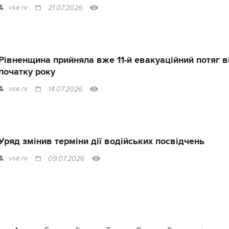
vse.rv
21.07.2026
Рівненщина прийняла вже 11-й евакуаційний потяг в
початку року
vse.rv
14.07.2026
Уряд змінив терміни дії водійських посвідчень
vse.rv
09.07.2026