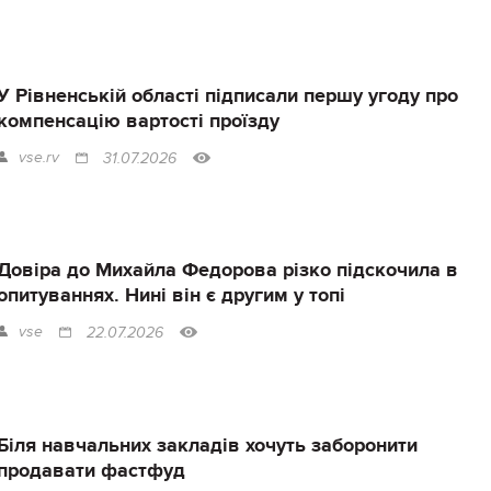
У Рівненській області підписали першу угоду про
компенсацію вартості проїзду
vse.rv
31.07.2026
Довіра до Михайла Федорова різко підскочила в
опитуваннях. Нині він є другим у топі
vse
22.07.2026
Біля навчальних закладів хочуть заборонити
продавати фастфуд