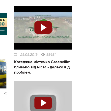
29.09.2019
55451
Котеджне містечко Greenville:
близько від міста - далеко від
проблем.