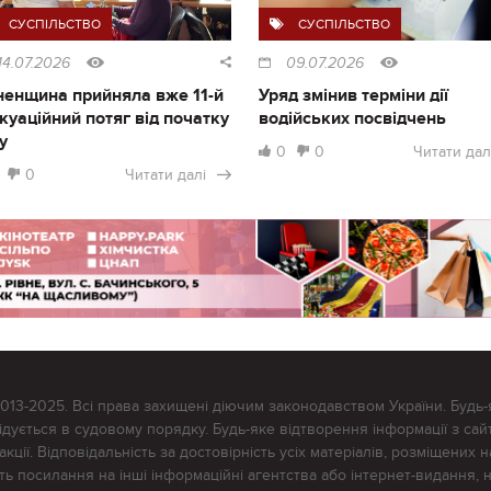
СУСПІЛЬСТВО
СУСПІЛЬСТВО
14.07.2026
09.07.2026
ненщина прийняла вже 11-й
Уряд змінив терміни дії
куаційний потяг від початку
водійських посвідчень
у
0
0
Читати дал
0
Читати далі
2013-2025. Всі права захищені діючим законодавством України. Будь-
ується в судовому порядку. Будь-яке відтворення інформації з сайт
ції. Відповідальність за достовірність усіх матеріалів, розміщених на
тять посилання на інші інформаційні агентства або інтернет-видання, 