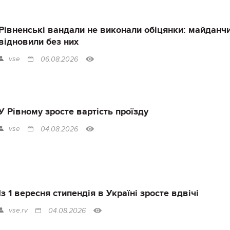
Рівненські вандали не виконали обіцянки: майданч
відновили без них
vse
06.08.2026
У Рівному зросте вартість проїзду
vse
04.08.2026
Із 1 вересня стипендія в Україні зросте вдвічі
vse.rv
04.08.2026