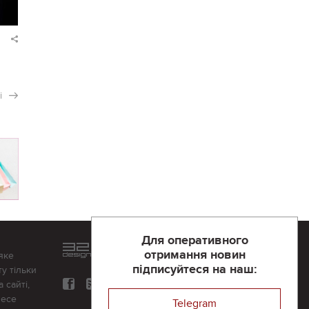
і
Для оперативного
Розроблений та підтримується
отримання новин
яке
в
компанії 32х32
підписуйтеся на наш:
у тільки
 сайті,
несе
Telegram