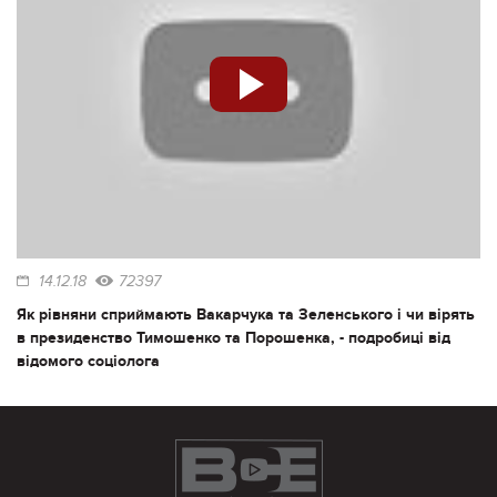
14.12.18
72397
Як рівняни сприймають Вакарчука та Зеленського і чи вірять
в президенство Тимошенко та Порошенка, - подробиці від
відомого соціолога