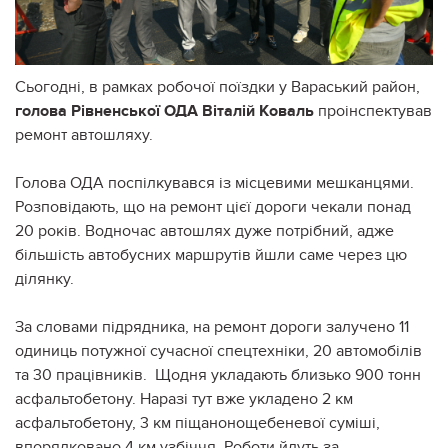
Сьогодні, в рамках робочої поїздки у Вараський район,
голова Рівненської ОДА Віталій Коваль
проінспектував
ремонт автошляху.
Голова ОДА поспілкувався із місцевими мешканцями.
Розповідають, що на ремонт цієї дороги чекали понад
20 років. Водночас автошлях дуже потрібний, адже
більшість автобусних маршрутів йшли саме через цю
ділянку.
За словами підрядника, на ремонт дороги залучено 11
одиниць потужної сучасної спецтехніки, 20 автомобілів
та 30 працівників. Щодня укладають близько 900 тонн
асфальтобетону. Наразі тут вже укладено 2 км
асфальтобетону, 3 км піщанонощебеневої суміші,
впорядковано 4 км узбіччя. Роботи йдуть за