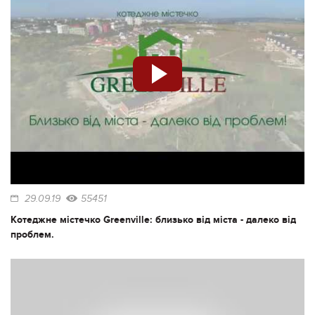
29.09.19
55451
Котеджне містечко Greenville: близько від міста - далеко від
проблем.