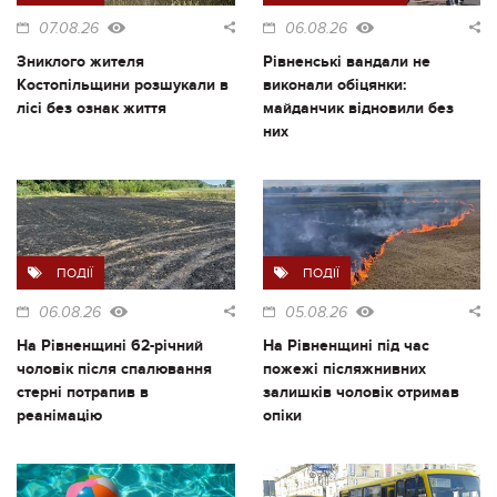
07.08.26
06.08.26
Зниклого жителя
Рівненські вандали не
Костопільщини розшукали в
виконали обіцянки:
лісі без ознак життя
майданчик відновили без
них
ПОДІЇ
ПОДІЇ
06.08.26
05.08.26
На Рівненщині 62-річний
На Рівненщині під час
чоловік після спалювання
пожежі післяжнивних
стерні потрапив в
залишків чоловік отримав
реанімацію
опіки