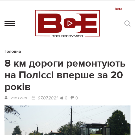
Головна
8 км дороги ремонтують
на Поліссі вперше за 20
років
vse.rv.ua
0
0
07.07.2021