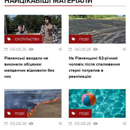
НАЙЦІКАВІШІ МАТЕРІАЛИ
СУСПІЛЬСТВО
ПОДІЇ
06.08.26
06.08.26
Рівненські вандали не
На Рівненщині 62-річний
виконали обіцянки:
чоловік після спалювання
майданчик відновили без
стерні потрапив в
них
реанімацію
ПОДІЇ
ПОДІЇ
05.08.26
05.08.26