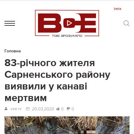
Головна
83-річного жителя
Сарненського району
виявили у канаві
мертвим
vse.rv
0
0
20.03.2023