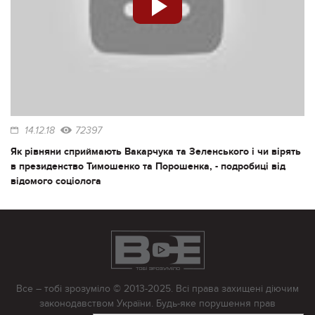
14.12.18
72397
Як рівняни сприймають Вакарчука та Зеленського і чи вірять
в президенство Тимошенко та Порошенка, - подробиці від
відомого соціолога
Все – тобі зрозуміло © 2013-2025. Всі права захищені діючим
законодавством України. Будь-яке порушення прав