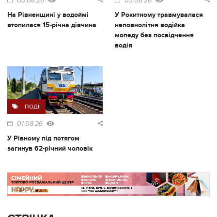
03.08.26
03.08.26
На Рівненщині у водоймі
У Рокитному травмувалася
втопилася 15-річна дівчина
неповнолітня водійка
мопеду без посвідчення
водія
ПОДІЇ
01.08.26
У Рівному під потягом
загинув 62-річний чоловік