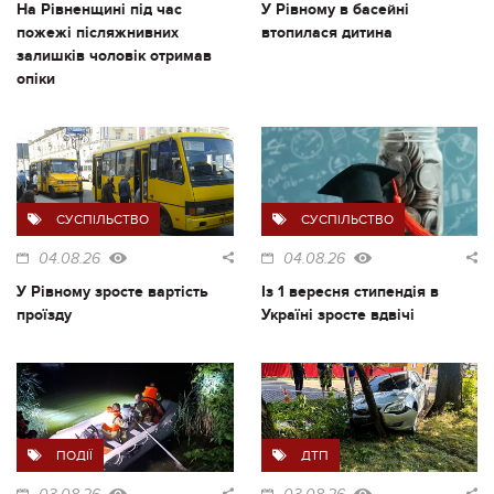
На Рівненщині під час
У Рівному в басейні
пожежі післяжнивних
втопилася дитина
залишків чоловік отримав
опіки
СУСПІЛЬСТВО
СУСПІЛЬСТВО
04.08.26
04.08.26
У Рівному зросте вартість
Із 1 вересня стипендія в
проїзду
Україні зросте вдвічі
ПОДІЇ
ДТП