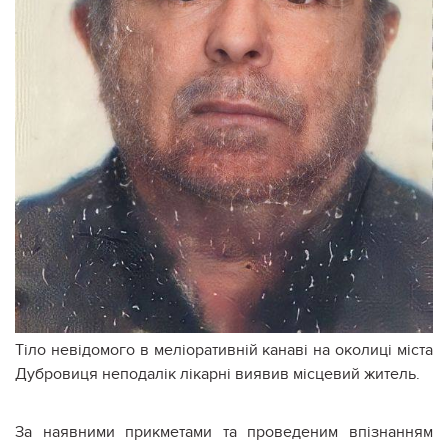
Тіло невідомого в меліоративній канаві на околиці міста
Дубровиця неподалік лікарні виявив місцевий житель.
За наявними прикметами та проведеним впізнанням