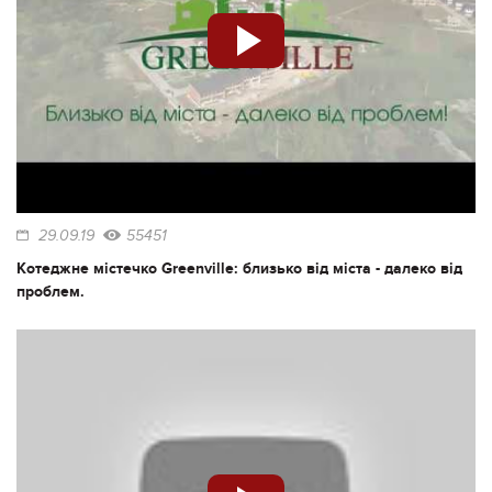
29.09.19
55451
Котеджне містечко Greenville: близько від міста - далеко від
проблем.