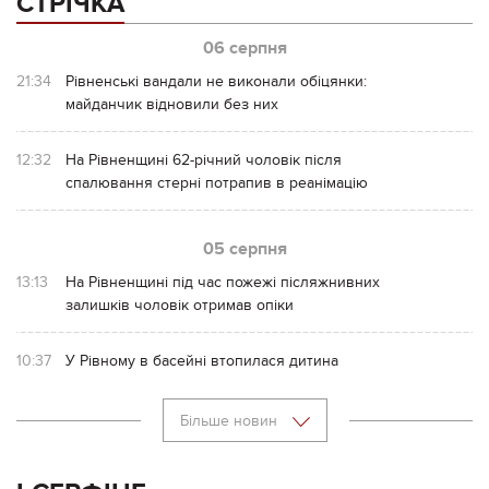
СТРІЧКА
06 серпня
21:34
Рівненські вандали не виконали обіцянки:
майданчик відновили без них
12:32
На Рівненщині 62-річний чоловік після
спалювання стерні потрапив в реанімацію
05 серпня
13:13
На Рівненщині під час пожежі післяжнивних
залишків чоловік отримав опіки
10:37
У Рівному в басейні втопилася дитина
Більше новин