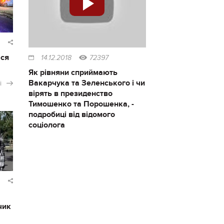
ася
14.12.2018
72397
Як рівняни сприймають
Вакарчука та Зеленського і чи
і
вірять в президенство
Тимошенко та Порошенка, -
подробиці від відомого
соціолога
чик