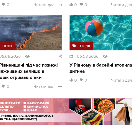
0
Читати далі
0
0
Читати дал
ПОДІЇ
ПОДІЇ
05.08.2026
05.08.2026
Рівненщині під час пожежі
У Рівному в басейні втопил
ляжнивних залишків
дитина
овік отримав опіки
0
0
Читати дал
0
Читати далі