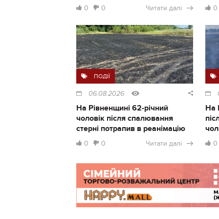
0
0
Читати далі
0
ПОДІЇ
06.08.2026
На Рівненщині 62-річний
На 
чоловік після спалювання
піс
стерні потрапив в реанімацію
чол
0
0
Читати далі
0