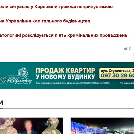
вали ситуацію у Корецькій громаді неприпустимою
ик Управління капітального будівництва
атологині розслідується п'ять кримінальних проваджень
0
И