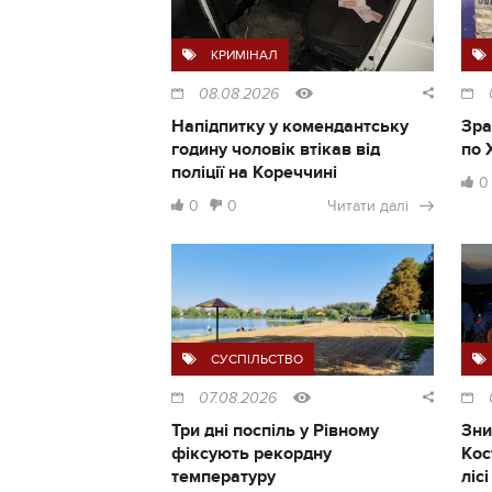
КРИМІНАЛ
08.08.2026
Напідпитку у комендантську
Зра
годину чоловік втікав від
по 
поліції на Кореччині
0
0
0
Читати далі
СУСПІЛЬСТВО
07.08.2026
Три дні поспіль у Рівному
Зни
фіксують рекордну
Кос
температуру
ліс