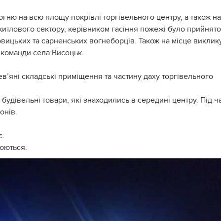
ню на всю площу покрівлі торгівельного центру, а також на
житлового сектору, керівником гасіння пожежі було прийнято
вицьких та сарненських вогнеборців. Також на місце виклик
 команди села Висоцьк.
’яні складські приміщення та частину даху торгівельного
будівельні товари, які знаходились в середині центру. Під ч
онів.
є.
юються.