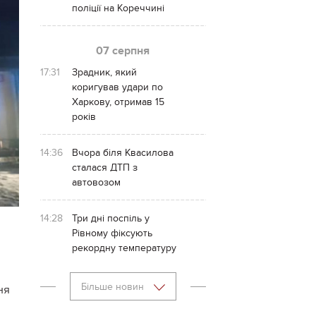
поліції на Кореччині
07 серпня
17:31
Зрадник, який
коригував удари по
Харкову, отримав 15
років
14:36
Вчора біля Квасилова
сталася ДТП з
автовозом
14:28
Три дні поспіль у
Рівному фіксують
рекордну температуру
Більше новин
ня