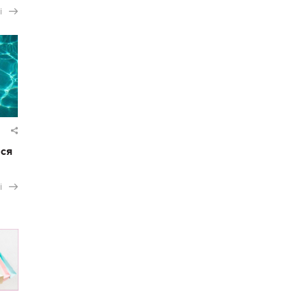
і
ася
і