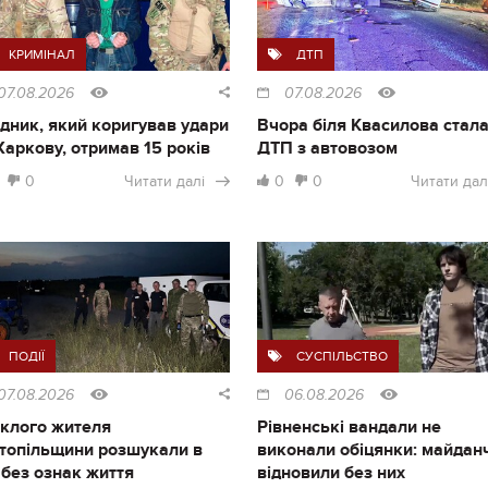
КРИМІНАЛ
ДТП
07.08.2026
07.08.2026
дник, який коригував удари
Вчора біля Квасилова стал
Харкову, отримав 15 років
ДТП з автовозом
0
Читати далі
0
0
Читати дал
ПОДІЇ
СУСПІЛЬСТВО
07.08.2026
06.08.2026
клого жителя
Рівненські вандали не
топільщини розшукали в
виконали обіцянки: майдан
і без ознак життя
відновили без них