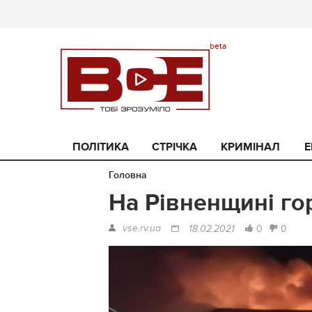
ПОЛІТИКА
СТРІЧКА
КРИМІНАЛ
Е
Головна
На Рівненщині го
vse.rv.ua
0
0
18.02.2021