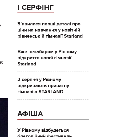
І-СЕРФІНГ
Зʼявилися перші деталі про
у
ціни на навчання у новітній
рівненській гімназії Starland
Вже незабаром у Рівному
відкриття нової гімназії
ас
Starland
2 серпня у Рівному
відкривають приватну
гімназію STARLAND
АФІША
У Рівному відбудеться
благодійний фестиваль