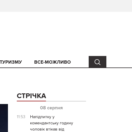
 ТУРИЗМУ
ВСЕ-МОЖЛИВО
СТРІЧКА
08 серпня
11:53
Напідпитку у
комендантську годину
чоловік втікав від