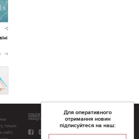
аїні
і
Для оперативного
Розроблений та підтримується
отримання новин
яке
в
компанії 32х32
підписуйтеся на наш:
у тільки
 сайті,
несе