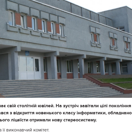
 свій столітній ювілей. На зустріч завітали цілі покоління
чався з відкриття новенького класу інформатики, обладнано
ого ліцеїсти отримали нову стереосистему.