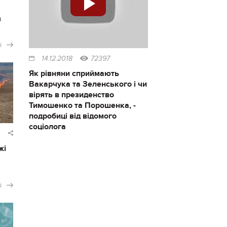
в
і
14.12.2018
72397
Як рівняни сприймають
Вакарчука та Зеленського і чи
вірять в президенство
Тимошенко та Порошенка, -
подробиці від відомого
соціолога
жі
і