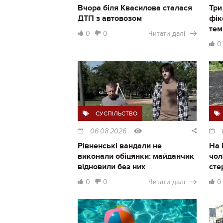
Вчора біля Квасилова сталася
Три
ДТП з автовозом
фік
тем
0
0
Читати далі
0
СУСПІЛЬСТВО
06.08.2026
Рівненські вандали не
На 
виконали обіцянки: майданчик
чол
відновили без них
сте
0
0
Читати далі
0