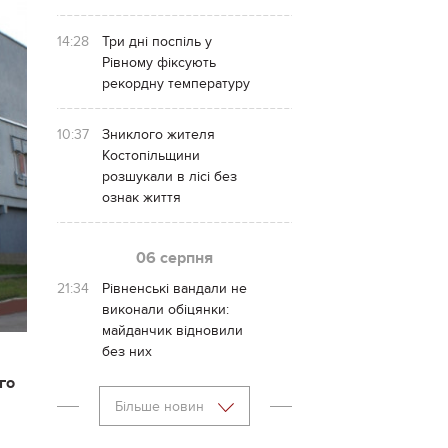
14:28
Три дні поспіль у
Рівному фіксують
рекордну температуру
10:37
Зниклого жителя
Костопільщини
розшукали в лісі без
ознак життя
06 серпня
21:34
Рівненські вандали не
виконали обіцянки:
майданчик відновили
без них
го
Більше новин