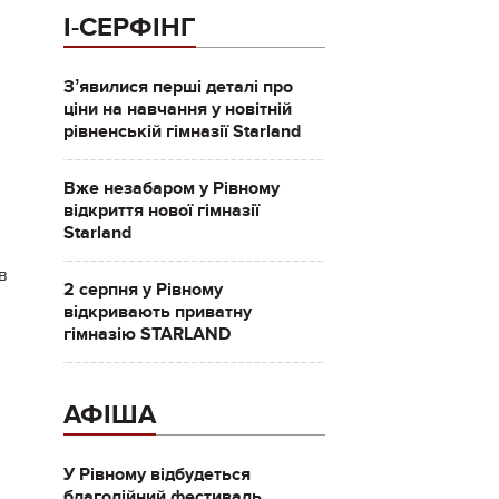
І-СЕРФІНГ
Зʼявилися перші деталі про
ціни на навчання у новітній
рівненській гімназії Starland
Вже незабаром у Рівному
відкриття нової гімназії
Starland
в
2 серпня у Рівному
відкривають приватну
гімназію STARLAND
АФІША
У Рівному відбудеться
благодійний фестиваль