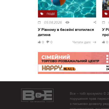
ПОДІЇ
05.08.2026
У Рівному в басейні втопилася
У Р
дитина
про
0
0
Читати далі
0
Все – тобі зрозуміло © 
порушення прав переслід
з письмово дозволу редак
крім матеріалів, які міс