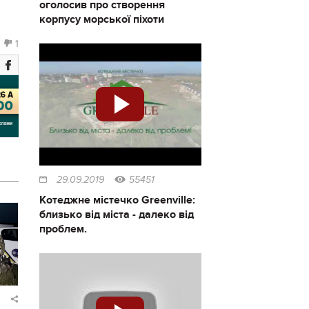
оголосив про створення
корпусу морської піхоти
1
29.09.2019
55451
Котеджне містечко Greenville:
близько від міста - далеко від
проблем.