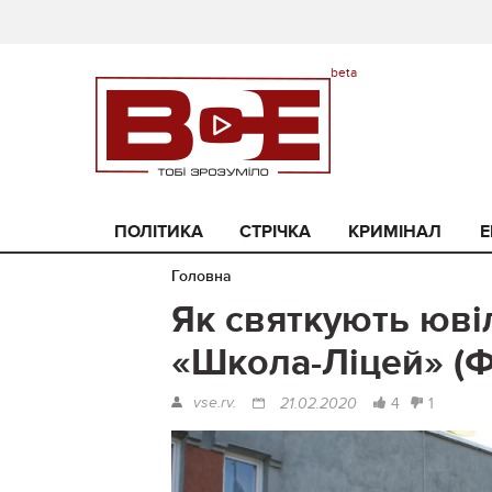
ПОЛІТИКА
СТРІЧКА
КРИМІНАЛ
Е
Головна
Як святкують юві
«Школа-Ліцей» (
vse.rv.
4
1
21.02.2020