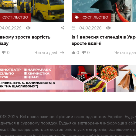
СУСПІЛЬСТВО
СУСПІЛЬСТВО
04.08.2026
04.08.2026
івному зросте вартість
Із 1 вересня стипендія в Укр
їзду
зросте вдвічі
0
Читати далі
0
0
Читати дал
2013-2025. Всі права захищені діючим законодавством України. Будь-
ується в судовому порядку. Будь-яке відтворення інформації з сайт
ції. Відповідальність за достовірність усіх матеріалів, розміщених на
тять посилання на інші інформаційні агентства або інтернет-видання, 