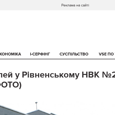
Реклама на сайті
КОНОМІКА
I-СЕРФІНГ
СУСПІЛЬСТВО
VSE ПО
лей у Рівненському НВК №
ФОТО)