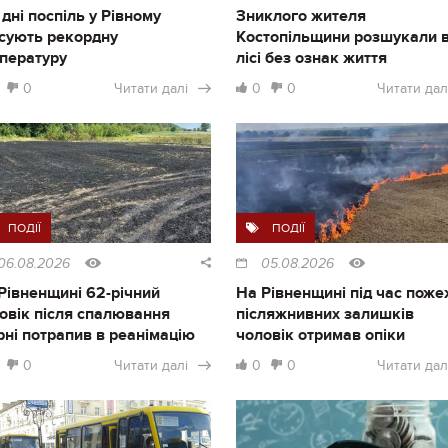
 дні поспіль у Рівному
Зниклого жителя
сують рекордну
Костопільщини розшукали 
пературу
лісі без ознак життя
0
Читати далі
0
0
Читати дал
ПОДІЇ
ПОДІЇ
06.08.2026
05.08.2026
Рівненщині 62-річний
На Рівненщині під час поже
овік після спалювання
післяжнивних залишків
рні потрапив в реанімацію
чоловік отримав опіки
0
Читати далі
0
0
Читати дал