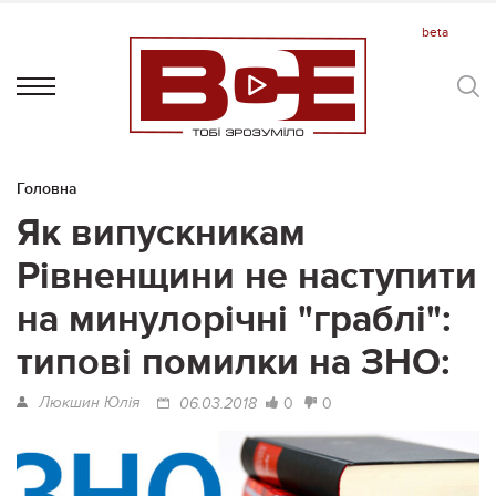
Головна
Як випускникам
Рівненщини не наступити
на минулорічні "граблі":
типові помилки на ЗНО:
Люкшин Юлія
0
0
06.03.2018