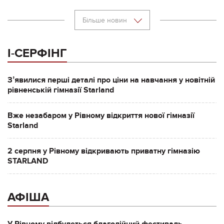
Більше новин
І-СЕРФІНГ
Зʼявилися перші деталі про ціни на навчання у новітній
рівненській гімназії Starland
Вже незабаром у Рівному відкриття нової гімназії
Starland
2 серпня у Рівному відкривають приватну гімназію
STARLAND
АФІША
У Рівному відбудеться благодійний фестиваль