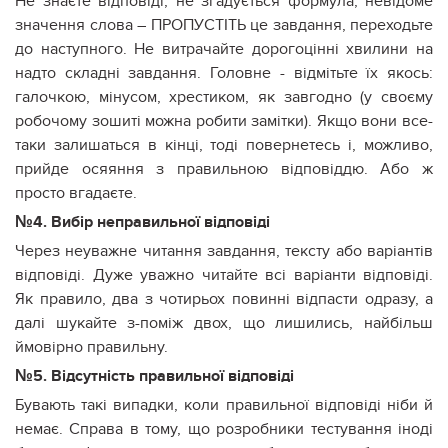
Не знаєте відповіді, не згадується формула, невідоме
значення слова – ПРОПУСТІТЬ це завдання, переходьте
до наступного. Не витрачайте дорогоцінні хвилини на
надто складні завдання. Головне - відмітьте їх якось:
галочкою, мінусом, хрестиком, як завгодно (у своєму
робочому зошиті можна робити замітки). Якщо вони все-
таки залишаться в кінці, тоді повернетесь і, можливо,
прийде осяяння з правильною відповіддю. Або ж
просто вгадаєте.
№4. Вибір неправильної відповіді
Через неуважне читання завдання, тексту або варіантів
відповіді. Дуже уважно читайте всі варіанти відповіді.
Як правило, два з чотирьох повинні відпасти одразу, а
далі шукайте з-поміж двох, що лишились, найбільш
ймовірно правильну.
№5. Відсутність правильної відповіді
Бувають такі випадки, коли правильної відповіді ніби й
немає. Справа в тому, що розробники тестування іноді