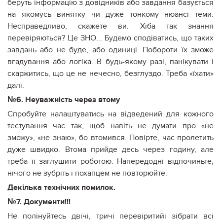
беруть інформацію з довідників або завдання базується
на якомусь винятку чи дуже тонкому нюансі теми.
Несправедливо, скажете ви. Хіба так знання
перевіряються? Це ЗНО... Будемо сподіватись, що таких
завдань або не буде, або одиниці. Побороти їх зможе
вгадування або логіка. В будь-якому разі, панікувати і
скаржитись, що це не нечесно, безглуздо. Треба «їхати»
далі.
№6. Неуважність через втому
Спробуйте налаштуватись на відведений для кожного
тестування час так, щоб навіть не думати про «не
зможу», «не знаю», бо втомився. Повірте, час пролетить
дуже швидко. Втома прийде десь через годину, але
треба її заглушити роботою. Напередодні відпочиньте,
нічого не зубріть і похапцем не повторюйте.
Декілька технічних помилок.
№7. Документи!!!
Не полінуйтесь двічі, тричі перевіритийі зібрати всі