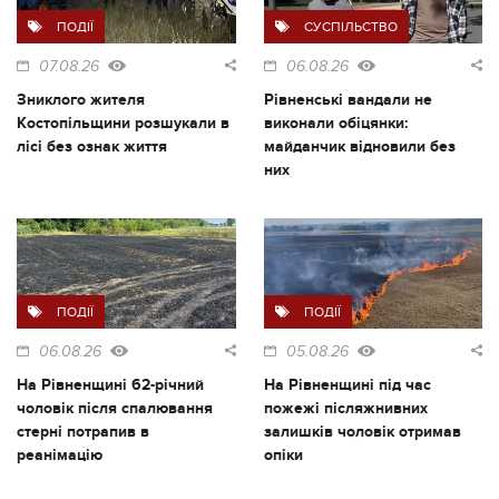
ПОДІЇ
СУСПІЛЬСТВО
07.08.26
06.08.26
Зниклого жителя
Рівненські вандали не
Костопільщини розшукали в
виконали обіцянки:
лісі без ознак життя
майданчик відновили без
них
ПОДІЇ
ПОДІЇ
06.08.26
05.08.26
На Рівненщині 62-річний
На Рівненщині під час
чоловік після спалювання
пожежі післяжнивних
стерні потрапив в
залишків чоловік отримав
реанімацію
опіки