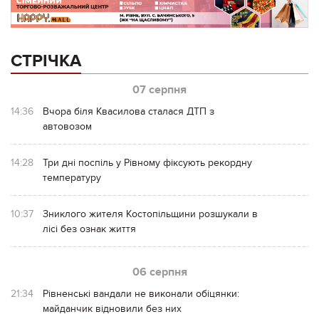
СТРІЧКА
07 серпня
14:36
Вчора біля Квасилова сталася ДТП з
автовозом
14:28
Три дні поспіль у Рівному фіксують рекордну
температуру
10:37
Зниклого жителя Костопільщини розшукали в
лісі без ознак життя
06 серпня
21:34
Рівненські вандали не виконали обіцянки:
майданчик відновили без них