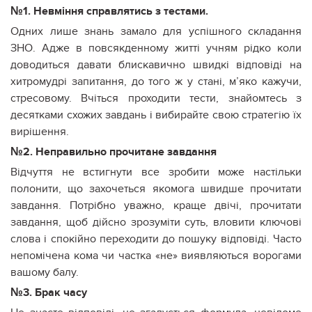
№1. Невміння справлятись з тестами.
Одних лише знань замало для успішного складання
ЗНО. Адже в повсякденному житті учням рідко коли
доводиться давати блискавично швидкі відповіді на
хитромудрі запитання, до того ж у стані, м’яко кажучи,
стресовому. Вчіться проходити тести, знайомтесь з
десятками схожих завдань і вибирайте свою стратегію їх
вирішення.
№2. Неправильно прочитане завдання
Відчуття не встигнути все зробити може настільки
полонити, що захочеться якомога швидше прочитати
завдання. Потрібно уважно, краще двічі, прочитати
завдання, щоб дійсно зрозуміти суть, вловити ключові
слова і спокійно переходити до пошуку відповіді. Часто
непомічена кома чи частка «не» виявляються ворогами
вашому балу.
№3. Брак часу