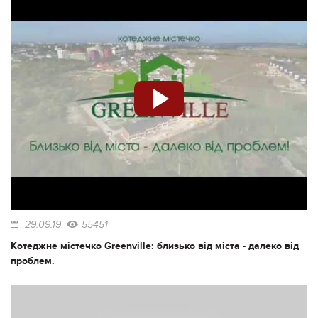
29.09.19
55451
Котеджне містечко Greenville: близько від міста - далеко від
проблем.