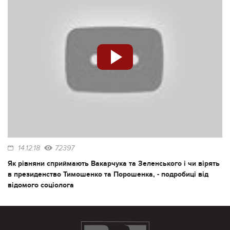
14.12.18
72397
Як рівняни сприймають Вакарчука та Зеленського і чи вірять
в президенство Тимошенко та Порошенка, - подробиці від
відомого соціолога