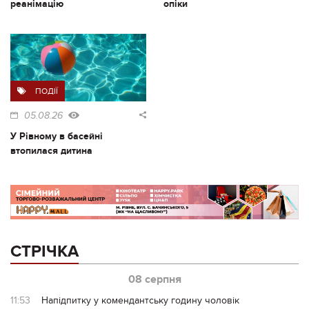
реанімацію
опіки
ПОДІЇ
05.08.26
У Рівному в басейні
втопилася дитина
СТРІЧКА
08 серпня
11:53
Напідпитку у комендантську годину чоловік