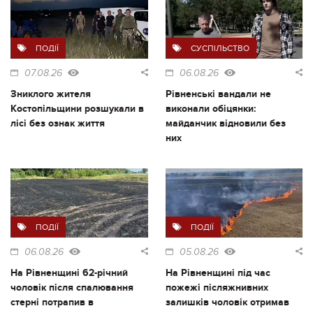
ПОДІЇ
СУСПІЛЬСТВО
07.08.26
06.08.26
Зниклого жителя
Рівненські вандали не
Костопільщини розшукали в
виконали обіцянки:
лісі без ознак життя
майданчик відновили без
них
ПОДІЇ
ПОДІЇ
06.08.26
05.08.26
На Рівненщині 62-річний
На Рівненщині під час
чоловік після спалювання
пожежі післяжнивних
стерні потрапив в
залишків чоловік отримав