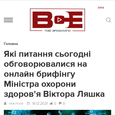
Головна
Які питання сьогодні
обговорювалися на
онлайн брифінгу
Міністра охорони
здоров'я Віктора Ляшка
vse.rv.ua
0
0
16.12.2021