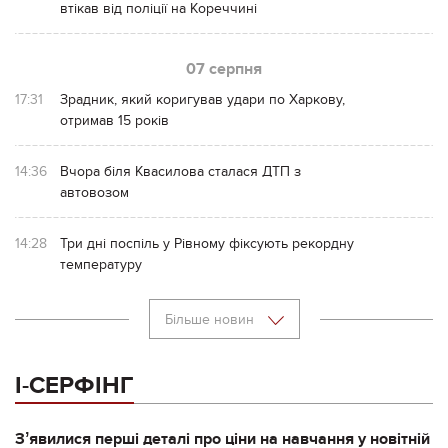
втікав від поліції на Кореччині
07 серпня
17:31
Зрадник, який коригував удари по Харкову,
отримав 15 років
14:36
Вчора біля Квасилова сталася ДТП з
автовозом
14:28
Три дні поспіль у Рівному фіксують рекордну
температуру
Більше новин
І-СЕРФІНГ
Зʼявилися перші деталі про ціни на навчання у новітній