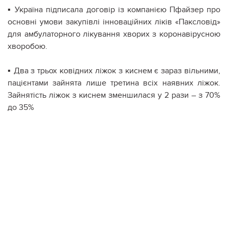
▪ Україна підписала договір із компанією Пфайзер про
основні умови закупівлі інноваційних ліків «Паксловід»
для амбулаторного лікування хворих з коронавірусною
хворобою.
▪ Два з трьох ковідних ліжок з киснем є зараз вільними,
пацієнтами зайнята лише третина всіх наявних ліжок.
Зайнятість ліжок з киснем зменшилася у 2 рази – з 70%
до 35%