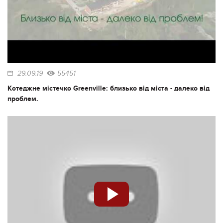
29.09.19
55451
Котеджне містечко Greenville: близько від міста - далеко від
проблем.