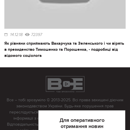
14.12.18
72397
Як рівняни сприймають Вакарчука та Зеленського і чи вірять
в президенство Тимошенко та Порошенка, - подробиці від
відомого соціолога
Все – тобі зрозуміло © 2013-2025. Всі права захищені діючим
законодавством України. Будь-яке порушення прав
переслідується в судовому порядку. Будь-яке відтворення
інформації з сайту тільки з письмово дозволу редакції.
Для оперативного
Відповідальність за достовірність усіх матеріалів, розміщених
отримання новин