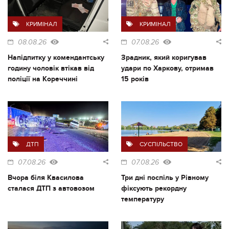
КРИМІНАЛ
КРИМІНАЛ
08.08.26
07.08.26
Напідпитку у комендантську
Зрадник, який коригував
годину чоловік втікав від
удари по Харкову, отримав
поліції на Кореччині
15 років
ДТП
СУСПІЛЬСТВО
07.08.26
07.08.26
Вчора біля Квасилова
Три дні поспіль у Рівному
сталася ДТП з автовозом
фіксують рекордну
температуру