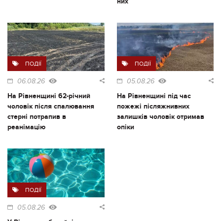
них
ПОДІЇ
ПОДІЇ
06.08.26
05.08.26
На Рівненщині 62-річний
На Рівненщині під час
чоловік після спалювання
пожежі післяжнивних
стерні потрапив в
залишків чоловік отримав
реанімацію
опіки
ПОДІЇ
05.08.26