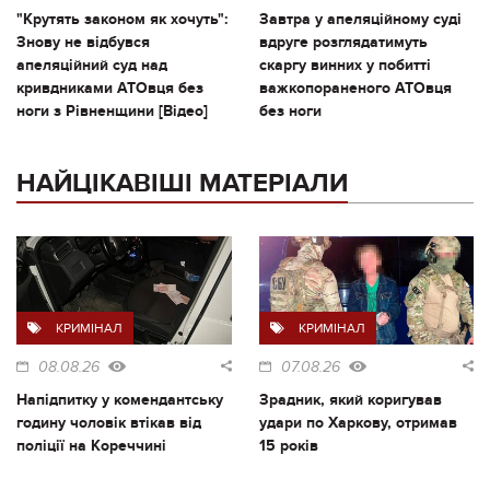
"Крутять законом як хочуть":
Завтра у апеляційному суді
Знову не відбувся
вдруге розглядатимуть
апеляційний суд над
скаргу винних у побитті
кривдниками АТОвця без
важкопораненого АТОвця
ноги з Рівненщини [Відео]
без ноги
НАЙЦІКАВІШІ МАТЕРІАЛИ
КРИМІНАЛ
КРИМІНАЛ
08.08.26
07.08.26
Напідпитку у комендантську
Зрадник, який коригував
годину чоловік втікав від
удари по Харкову, отримав
поліції на Кореччині
15 років