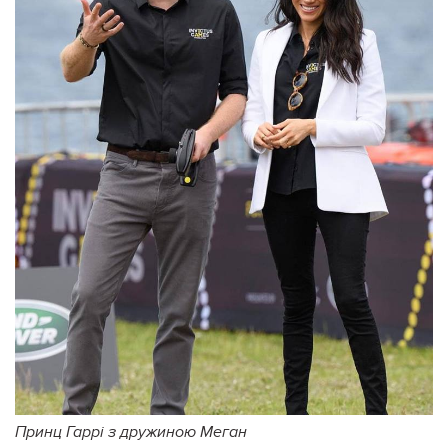
Принц Гаррі з дружиною Меган