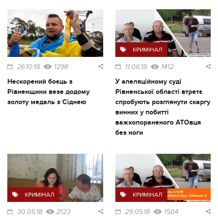
КРИМІНАЛ
26.10.18
1298
11.06.18
1412
Нескорений боєць з
У апеляційному суді
Рівненщини везе додому
Рівненської області втретє
золоту медаль з Сіднею
спробують розглянути скаргу
винних у побитті
важкопораненого АТОвця
без ноги
КРИМІНАЛ
КРИМІНАЛ
30.05.18
2123
29.05.18
1504