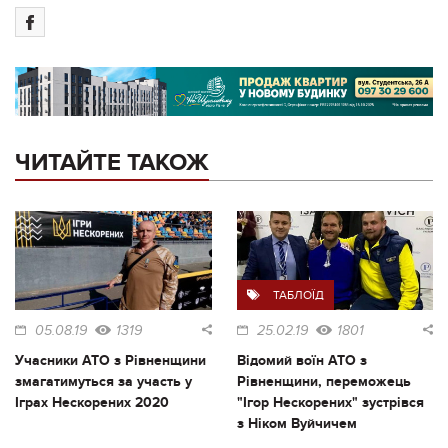
ЧИТАЙТЕ ТАКОЖ
ТАБЛОЇД
05.08.19
1319
25.02.19
1801
Учасники АТО з Рівненщини
Відомий воїн АТО з
змагатимуться за участь у
Рівненщини, переможець
Іграх Нескорених 2020
"Ігор Нескорених" зустрівся
з Ніком Вуйчичем