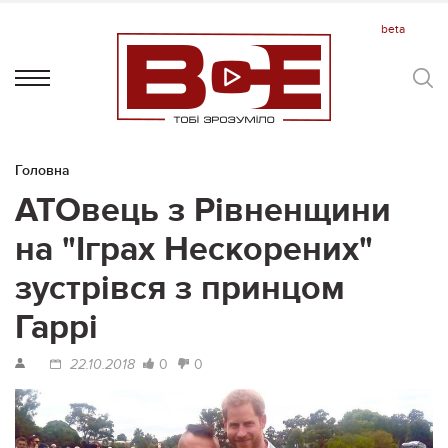
Головна
АТОвець з Рівненщини
на "Іграх Нескорених"
зустрівся з принцом
Гаррі
0
0
22.10.2018