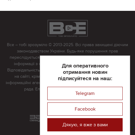
Все – тобі зрозуміло © 2013-2025. Всі права захищені діючим
законодавством України. Будь-яке порушення прав
переслідується в судовому порядку. Будь-яке відтворення
інформації з сайту тільки з письмово дозволу редакції.
Для оперативного
Відповідальність за достовірність усіх матеріалів, розміщених
отримання новин
на сайті, крім матеріалів, які містять посилання на інші
підписуйтеся на наш:
інформаційні агентства або інтернет-видання, несе редакційна
рада. Електронна пошта:
vserivne@gmail.com
Telegram
Реклама на сайті
Facebook
Розроблений та підтримується
в
компанії 32х32
Дякую, я вже з вами