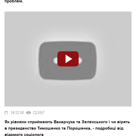
проблем.
14.12.18
72397
Як рівняни сприймають Вакарчука та Зеленського і чи вірять
в президенство Тимошенко та Порошенка, - подробиці від
відомого соціолога