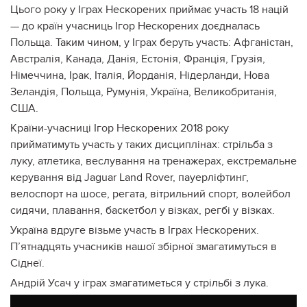
Цього року у Іграх Нескорених приймає участь 18 націй
— до країн учасниць Ігор Нескорених доєдналась
Польща. Таким чином, у Іграх беруть участь: Афганістан,
Австралія, Канада, Данія, Естонія, Франція, Грузія,
Німеччина, Ірак, Італія, Йорданія, Нідерланди, Нова
Зеландія, Польща, Румунія, Україна, Великобританія,
США.
Країни-учасниці Ігор Нескорених 2018 року
прийматимуть участь у таких дисциплінах: стрільба з
луку, атлетика, веслування на тренажерах, екстремальне
керування від Jaguar Land Rover, пауерліфтинг,
велоспорт на шосе, регата, вітрильний спорт, волейбол
сидячи, плавання, баскетбол у візках, регбі у візках.
Україна вдруге візьме участь в Іграх Нескорених.
П’ятнадцять учасників нашої збірної змагатимуться в
Сіднеї.
Андрій Усач у іграх змагатиметься у стрільбі з лука.