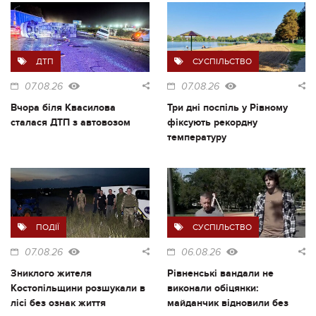
ДТП
СУСПІЛЬСТВО
07.08.26
07.08.26
Вчора біля Квасилова
Три дні поспіль у Рівному
сталася ДТП з автовозом
фіксують рекордну
температуру
ПОДІЇ
СУСПІЛЬСТВО
07.08.26
06.08.26
Зниклого жителя
Рівненські вандали не
Костопільщини розшукали в
виконали обіцянки:
лісі без ознак життя
майданчик відновили без