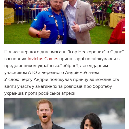
Під час першого дня змагань "Ігор Нескорених" в Сіднеї
засновник
Invictus Games
принц Гаррі поспілкувався з
представником української збірної, легендарним
учасником АТО з Березного Андрієм Усачем.
У свою чергу Андрій подякував принцу за можливість
взяти участь у змаганнях та розповів про боротьбу
українців проти російської агресії.