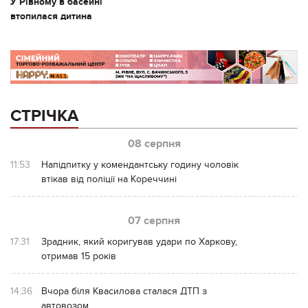
У Рівному в басейні
втопилася дитина
СТРІЧКА
08 серпня
11:53
Напідпитку у комендантську годину чоловік
втікав від поліції на Кореччині
07 серпня
17:31
Зрадник, який коригував удари по Харкову,
отримав 15 років
14:36
Вчора біля Квасилова сталася ДТП з
автовозом