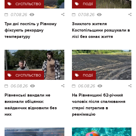
СУСПІЛЬСТВО
ПОДІЇ
07.08.26
07.08.26
Три дні поспіль у Рівному
Зниклого жителя
фіксують рекордну
Костопільщини розшукали в
температуру
лісі без ознак життя
СУСПІЛЬСТВО
ПОДІЇ
06.08.26
06.08.26
Рівненські вандали не
На Рівненщині 62-річний
виконали обіцянки:
чоловік після спалювання
майданчик відновили без
стерні потрапив в
них
реанімацію