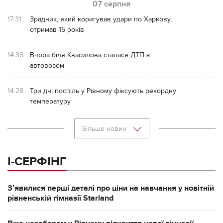
07 серпня
17:31
Зрадник, який коригував удари по Харкову,
отримав 15 років
14:36
Вчора біля Квасилова сталася ДТП з
автовозом
14:28
Три дні поспіль у Рівному фіксують рекордну
температуру
Більше новин
І-СЕРФІНГ
Зʼявилися перші деталі про ціни на навчання у новітній
рівненській гімназії Starland