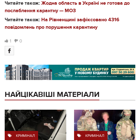
Читайте також:
Жодна область в Україні не готова до
послаблення карантну — МОЗ
Читайте також:
На Рівненщині зафіксовано 4316
повідомлень про порушення карантину
1
0
НАЙЦІКАВІШІ МАТЕРІАЛИ
КРИМІНАЛ
КРИМІНАЛ