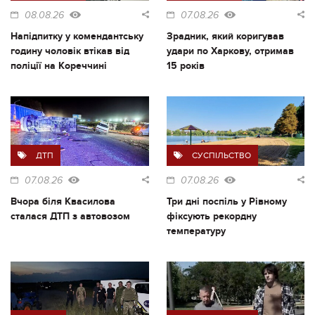
08.08.26
07.08.26
Напідпитку у комендантську
Зрадник, який коригував
годину чоловік втікав від
удари по Харкову, отримав
поліції на Кореччині
15 років
ДТП
СУСПІЛЬСТВО
07.08.26
07.08.26
Вчора біля Квасилова
Три дні поспіль у Рівному
сталася ДТП з автовозом
фіксують рекордну
температуру