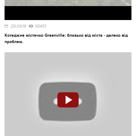
29.09.19
55451
Котеджне містечко Greenville: близько від міста - далеко від
проблем.