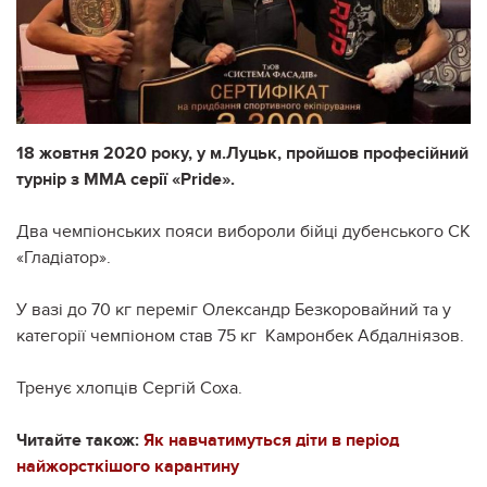
18 жовтня 2020 року, у м.Луцьк, пройшов професійний
турнір з ММА серії «Pride».
Два чемпіонських пояси вибороли бійці дубенського СК
«Гладіатор».
У вазі до 70 кг переміг Олександр Безкоровайний та у
категорії чемпіоном став 75 кг Камронбек Абдалніязов.
Тренує хлопців Сергій Соха.
Читайте також:
Як навчатимуться діти в період
найжорсткішого карантину