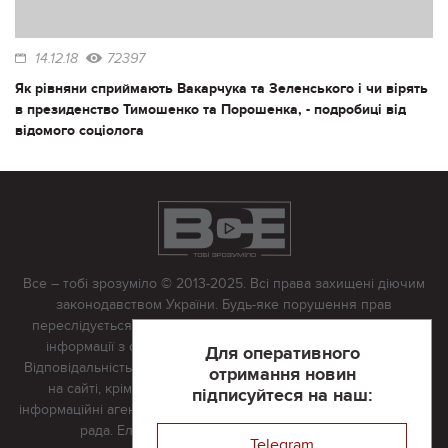
14.12.18
72397
Як рівняни сприймають Вакарчука та Зеленського і чи вірять
в президенство Тимошенко та Порошенка, - подробиці від
відомого соціолога
Все – тобі зрозуміло © 2013-2025. Всі права захищені діючим
законодавством України. Будь-яке порушення прав
переслідується в судовому порядку. Будь-яке відтворення
інформації з сайту тільки з письмово дозволу редакції.
Для оперативного
Відповідальність за достовірність усіх матеріалів, розміщених
отримання новин
на сайті, крім матеріалів, які містять посилання на інші
підписуйтеся на наш:
інформаційні агентства або інтернет-видання, несе редакційна
рада. Електронна пошта:
vserivne@gmail.com
Telegram