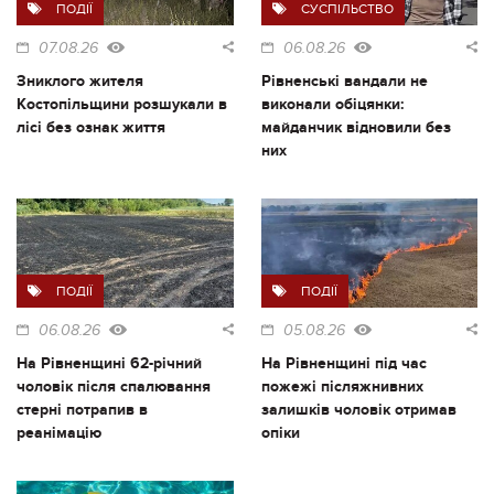
ПОДІЇ
СУСПІЛЬСТВО
07.08.26
06.08.26
Зниклого жителя
Рівненські вандали не
Костопільщини розшукали в
виконали обіцянки:
лісі без ознак життя
майданчик відновили без
них
ПОДІЇ
ПОДІЇ
06.08.26
05.08.26
На Рівненщині 62-річний
На Рівненщині під час
чоловік після спалювання
пожежі післяжнивних
стерні потрапив в
залишків чоловік отримав
реанімацію
опіки