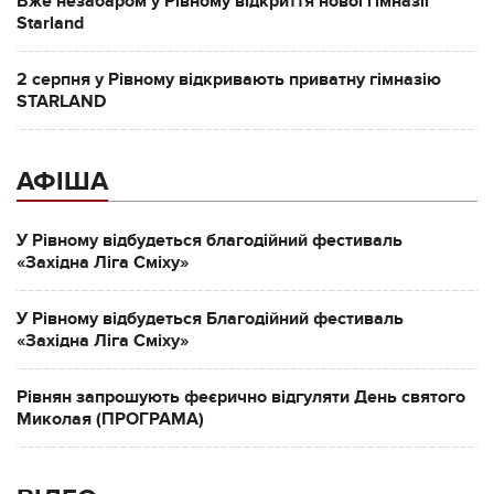
Вже незабаром у Рівному відкриття нової гімназії
Starland
2 серпня у Рівному відкривають приватну гімназію
STARLAND
АФІША
У Рівному відбудеться благодійний фестиваль
«Західна Ліга Сміху»
У Рівному відбудеться Благодійний фестиваль
«Західна Ліга Сміху»
Рівнян запрошують феєрично відгуляти День святого
Миколая (ПРОГРАМА)