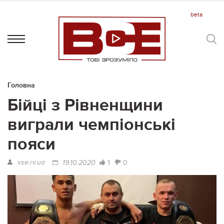
Головна
Бійці з Рівненщини
виграли чемпіонські
пояси
vse.rv.ua
1
0
19.10.2020