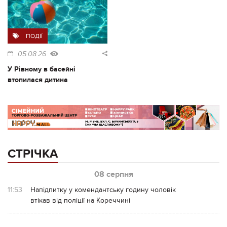
ПОДІЇ
05.08.26
У Рівному в басейні
втопилася дитина
СТРІЧКА
08 серпня
11:53
Напідпитку у комендантську годину чоловік
втікав від поліції на Кореччині