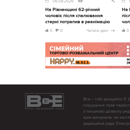
06.08.2026
На Рівненщині 62-річний
На 
чоловік після спалювання
піс
стерні потрапив в реанімацію
чол
0
0
Читати далі
0
Все – тобі зрозуміло © 
порушення прав переслід
з письмово дозволу редак
крім матеріалів, які міс
редакційна рада. Елект