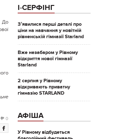
І-СЕРФІНГ
. До
Зʼявилися перші деталі про
ової
ціни на навчання у новітній
рівненській гімназії Starland
Вже незабаром у Рівному
відкриття нової гімназії
Starland
ного
2 серпня у Рівному
відкривають приватну
гімназію STARLAND
льне
АФІША
0
У Рівному відбудеться
благодійний фестиваль