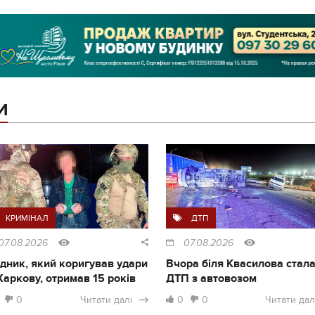
И
КРИМІНАЛ
ДТП
07.08.2026
07.08.2026
дник, який коригував удари
Вчора біля Квасилова стал
Харкову, отримав 15 років
ДТП з автовозом
0
Читати далі
0
0
Читати дал