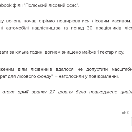
book філії "Поліський лісовий офіс".
оду вогонь почав стрімко поширюватися лісовим масивом
і автомобілі надлісництва та понад 30 працівників ліс
ати за кілька годин, вогнем знищено майже 1 гектар лісу.
дженим діям лісівників вдалося не допустити масштаб
ат для лісового фонду", – наголосили у повідомленні.
ої атаки армії зранку 27 травня було пошкоджене циві
0