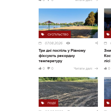
СУСПІЛЬСТВО
07.08.2026
Три дні поспіль у Рівному
Зни
фіксують рекордну
Кос
температуру
ліс
0
0
Читати далі
0
ПОДІЇ