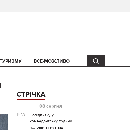
 ТУРИЗМУ
ВСЕ-МОЖЛИВО
я
СТРІЧКА
08 серпня
11:53
Напідпитку у
комендантську годину
чоловік втікав від