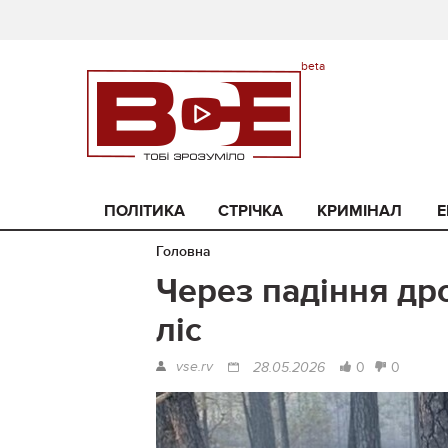
ПОЛІТИКА
СТРІЧКА
КРИМІНАЛ
Е
Головна
Через падіння др
ліс
vse.rv
0
0
28.05.2026