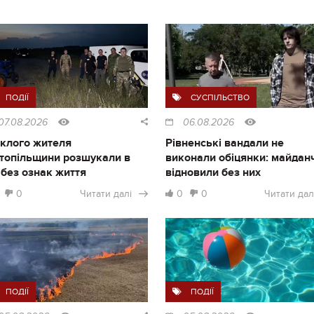
ПОДІЇ
СУСПІЛЬСТВО
07.08.2026
06.08.2026
клого жителя
Рівненські вандали не
топільщини розшукали в
виконали обіцянки: майдан
і без ознак життя
відновили без них
0
Читати далі
0
0
Читати дал
ПОДІЇ
ПОДІЇ