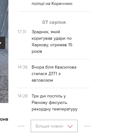
поліції на Кореччині
07 серпня
17:31
Зрадник, який
коригував удари по
Next
Харкову, отримав 15
років
14:36
Вчора біля Квасилова
сталася ДТП з
автовозом
14:28
Три дні поспіль у
Рівному фіксують
рекордну температуру
рона
Більше новин