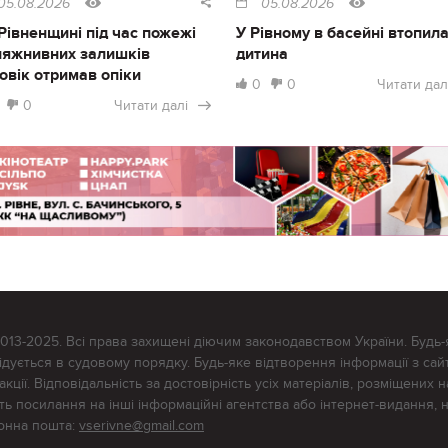
05.08.2026
05.08.2026
Рівненщині під час пожежі
У Рівному в басейні втопил
ляжнивних залишків
дитина
овік отримав опіки
0
0
Читати дал
0
Читати далі
2013-2025. Всі права захищені діючим законодавством України. Будь-
ується в судовому порядку. Будь-яке відтворення інформації з сайт
ції. Відповідальність за достовірність усіх матеріалів, розміщених на
тять посилання на інші інформаційні агентства або інтернет-видання, 
ронна пошта:
vserivne@gmail.com