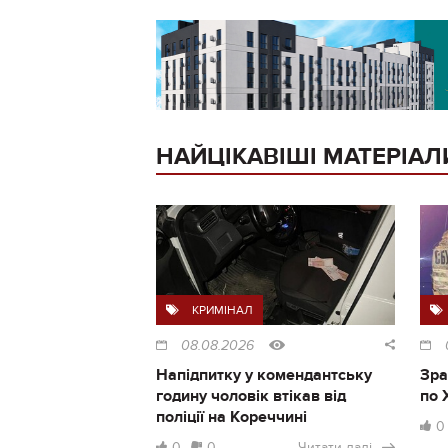
НАЙЦІКАВІШІ МАТЕРІАЛ
КРИМІНАЛ
08.08.2026
Напідпитку у комендантську
Зра
годину чоловік втікав від
по 
поліції на Кореччині
0
0
0
Читати далі