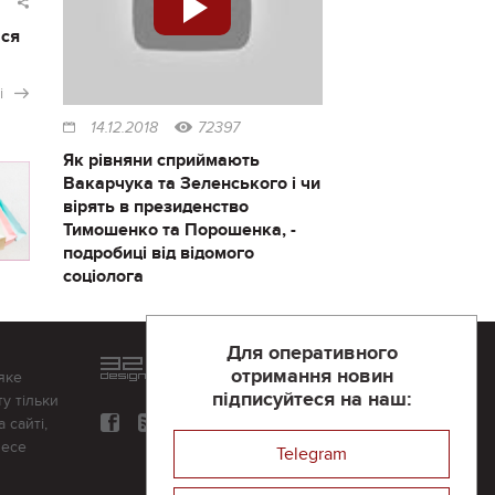
ася
і
14.12.2018
72397
Як рівняни сприймають
Вакарчука та Зеленського і чи
вірять в президенство
Тимошенко та Порошенка, -
подробиці від відомого
соціолога
Для оперативного
Розроблений та підтримується
отримання новин
яке
в
компанії 32х32
підписуйтеся на наш:
у тільки
 сайті,
несе
Telegram