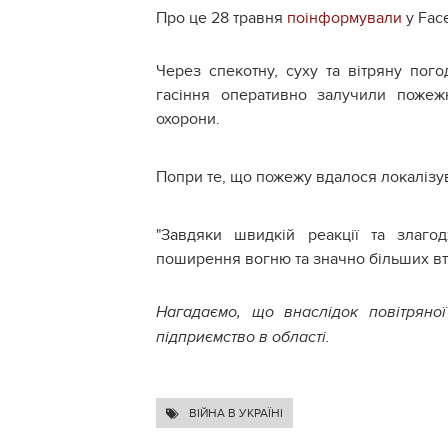
Про це 28 травня
поінформували
у Face
Через спекотну, суху та вітряну пог
гасіння оперативно залучили пожежн
охорони.
Попри те, що пожежу вдалося локалізув
"Завдяки швидкій реакції та злаго
поширення вогню та значно більших втр
Нагадаємо, що
внаслідок повітрян
підприємство в області.
ВІЙНА В УКРАЇНІ