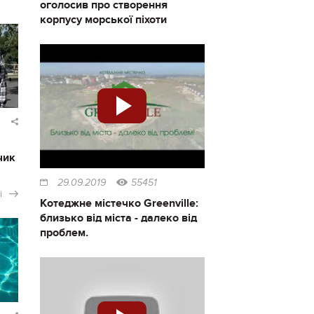
оголосив про створення
корпусу морської піхоти
чик
29.09.2019
55451
і
Котеджне містечко Greenville:
близько від міста - далеко від
проблем.