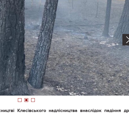
1
2
3
сництві Клесівського надлісництва внаслідок падіння д