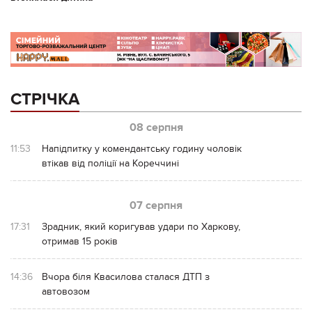
СТРІЧКА
08 серпня
11:53
Напідпитку у комендантську годину чоловік
втікав від поліції на Кореччині
07 серпня
17:31
Зрадник, який коригував удари по Харкову,
отримав 15 років
14:36
Вчора біля Квасилова сталася ДТП з
автовозом