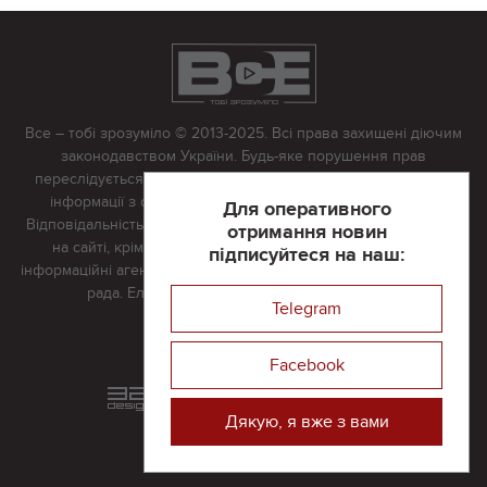
Все – тобі зрозуміло © 2013-2025. Всі права захищені діючим
законодавством України. Будь-яке порушення прав
переслідується в судовому порядку. Будь-яке відтворення
інформації з сайту тільки з письмово дозволу редакції.
Для оперативного
Відповідальність за достовірність усіх матеріалів, розміщених
отримання новин
на сайті, крім матеріалів, які містять посилання на інші
підписуйтеся на наш:
інформаційні агентства або інтернет-видання, несе редакційна
рада. Електронна пошта:
vserivne@gmail.com
Telegram
Реклама на сайті
Facebook
Розроблений та підтримується
в
компанії 32х32
Дякую, я вже з вами