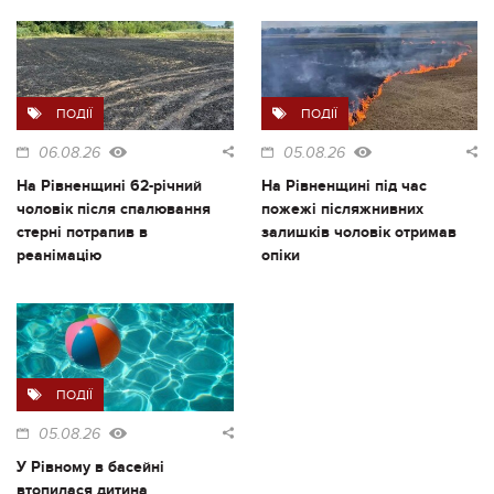
ПОДІЇ
ПОДІЇ
06.08.26
05.08.26
На Рівненщині 62-річний
На Рівненщині під час
чоловік після спалювання
пожежі післяжнивних
стерні потрапив в
залишків чоловік отримав
реанімацію
опіки
ПОДІЇ
05.08.26
У Рівному в басейні
втопилася дитина