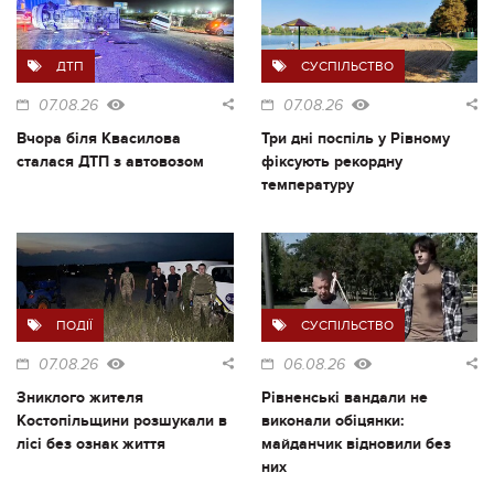
ДТП
СУСПІЛЬСТВО
07.08.26
07.08.26
Вчора біля Квасилова
Три дні поспіль у Рівному
сталася ДТП з автовозом
фіксують рекордну
температуру
ПОДІЇ
СУСПІЛЬСТВО
07.08.26
06.08.26
Зниклого жителя
Рівненські вандали не
Костопільщини розшукали в
виконали обіцянки:
лісі без ознак життя
майданчик відновили без
них