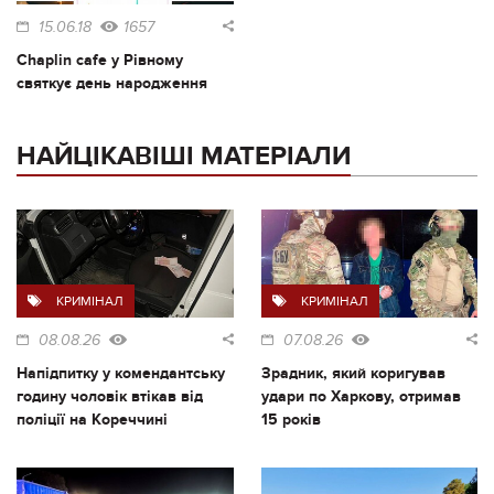
15.06.18
1657
Chaplin cafe у Рівному
святкує день народження
НАЙЦІКАВІШІ МАТЕРІАЛИ
КРИМІНАЛ
КРИМІНАЛ
08.08.26
07.08.26
Напідпитку у комендантську
Зрадник, який коригував
годину чоловік втікав від
удари по Харкову, отримав
поліції на Кореччині
15 років