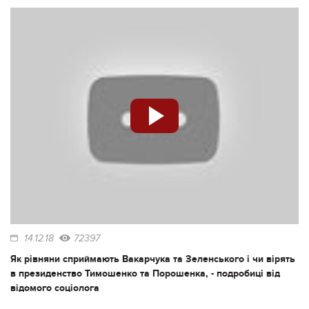
14.12.18
72397
Як рівняни сприймають Вакарчука та Зеленського і чи вірять
в президенство Тимошенко та Порошенка, - подробиці від
відомого соціолога