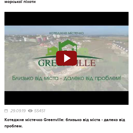
морської піхоти
29.09.19
55451
Котеджне містечко Greenville: близько від міста - далеко від
проблем.