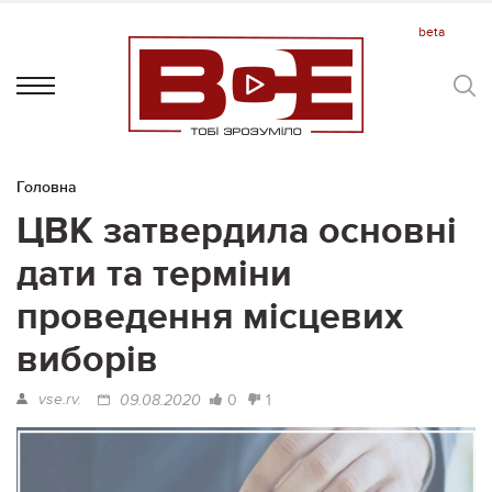
Головна
ЦВК затвердила основні
дати та терміни
проведення місцевих
виборів
vse.rv.
0
1
09.08.2020