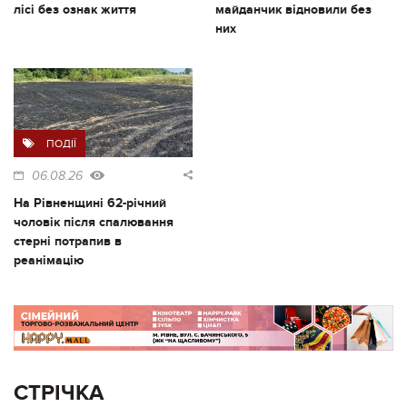
лісі без ознак життя
майданчик відновили без
них
ПОДІЇ
06.08.26
На Рівненщині 62-річний
чоловік після спалювання
стерні потрапив в
реанімацію
СТРІЧКА