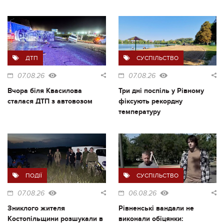
ДТП
СУСПІЛЬСТВО
07.08.26
07.08.26
Вчора біля Квасилова
Три дні поспіль у Рівному
сталася ДТП з автовозом
фіксують рекордну
температуру
ПОДІЇ
СУСПІЛЬСТВО
07.08.26
06.08.26
Зниклого жителя
Рівненські вандали не
Костопільщини розшукали в
виконали обіцянки: