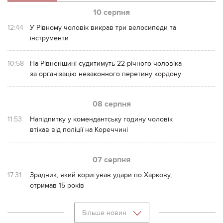
10 серпня
12:44
У Рівному чоловік викрав три велосипеди та
інструменти
10:58
На Рівненщині судитимуть 22-річного чоловіка
за організацію незаконного перетину кордону
08 серпня
11:53
Напідпитку у комендантську годину чоловік
втікав від поліції на Кореччині
07 серпня
17:31
Зрадник, який коригував удари по Харкову,
отримав 15 років
Більше новин