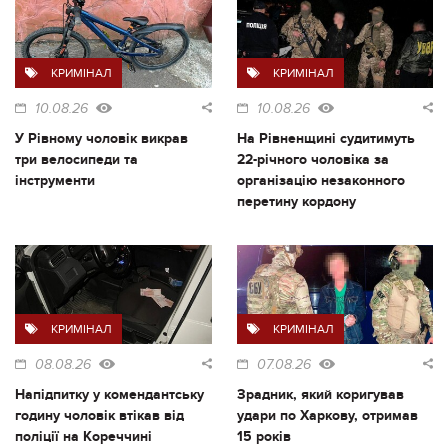
КРИМІНАЛ
КРИМІНАЛ
10.08.26
10.08.26
У Рівному чоловік викрав
На Рівненщині судитимуть
три велосипеди та
22-річного чоловіка за
інструменти
організацію незаконного
перетину кордону
КРИМІНАЛ
КРИМІНАЛ
08.08.26
07.08.26
Напідпитку у комендантську
Зрадник, який коригував
годину чоловік втікав від
удари по Харкову, отримав
поліції на Кореччині
15 років