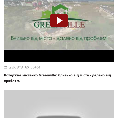
29.09.19
55451
Котеджне містечко Greenville: близько від міста - далеко від
проблем.