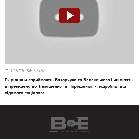
14.12.18
72397
Як рівняни сприймають Вакарчука та Зеленського і чи вірять
в президенство Тимошенко та Порошенка, - подробиці від
відомого соціолога