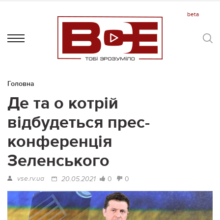
Головна
Де та о котрій
відбудеться прес-
конференція
Зеленського
vse.rv.ua
0
0
20.05.2021