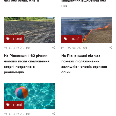
лісі без ознак життя
майданчик відновили без
них
ПОДІЇ
ПОДІЇ
06.08.26
05.08.26
На Рівненщині 62-річний
На Рівненщині під час
чоловік після спалювання
пожежі післяжнивних
стерні потрапив в
залишків чоловік отримав
реанімацію
опіки
ПОДІЇ
05.08.26