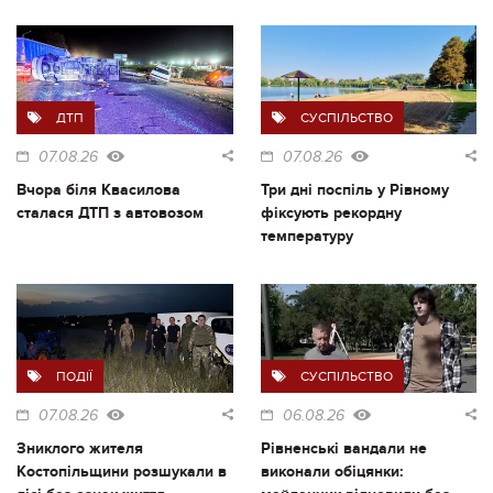
ДТП
СУСПІЛЬСТВО
07.08.26
07.08.26
Вчора біля Квасилова
Три дні поспіль у Рівному
сталася ДТП з автовозом
фіксують рекордну
температуру
ПОДІЇ
СУСПІЛЬСТВО
07.08.26
06.08.26
Зниклого жителя
Рівненські вандали не
Костопільщини розшукали в
виконали обіцянки: