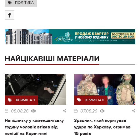
ПОЛІТИКА
НАЙЦІКАВІШІ МАТЕРІАЛИ
КРИМІНАЛ
КРИМІНАЛ
08.08.26
07.08.26
Напідпитку у комендантську
Зрадник, який коригував
годину чоловік втікав від
удари по Харкову, отримав
поліції на Кореччині
15 років