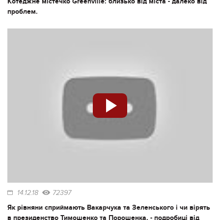
Котеджне містечко Greenville: близько від міста - далеко від
проблем.
14.12.18
72397
Як рівняни сприймають Вакарчука та Зеленського і чи вірять
в президенство Тимошенко та Порошенка, - подробиці від