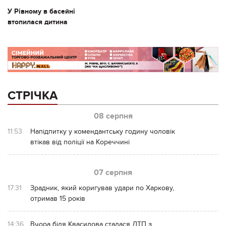
У Рівному в басейні
втопилася дитина
СТРІЧКА
08 серпня
11:53
Напідпитку у комендантську годину чоловік
втікав від поліції на Кореччині
07 серпня
17:31
Зрадник, який коригував удари по Харкову,
отримав 15 років
14:36
Вчора біля Квасилова сталася ДТП з