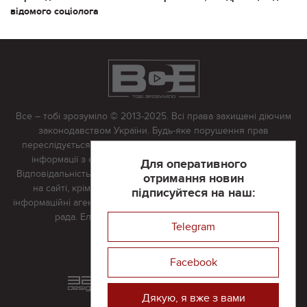
відомого соціолога
Все – тобі зрозуміло © 2013-2025. Всі права захищені діючим
законодавством України. Будь-яке порушення прав
переслідується в судовому порядку. Будь-яке відтворення
інформації з сайту тільки з письмово дозволу редакції.
Для оперативного
Відповідальність за достовірність усіх матеріалів, розміщених
отримання новин
на сайті, крім матеріалів, які містять посилання на інші
підписуйтеся на наш:
інформаційні агентства або інтернет-видання, несе редакційна
рада. Електронна пошта:
vserivne@gmail.com
Telegram
Реклама на сайті
Facebook
Розроблений та підтримується
в
компанії 32х32
Дякую, я вже з вами