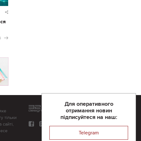
ася
і
Для оперативного
Розроблений та підтримується
отримання новин
яке
в
компанії 32х32
підписуйтеся на наш:
у тільки
 сайті,
несе
Telegram