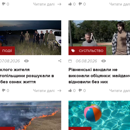
0
Читати далі
0
0
Читати дал
ПОДІЇ
СУСПІЛЬСТВО
07.08.2026
06.08.2026
клого жителя
Рівненські вандали не
топільщини розшукали в
виконали обіцянки: майдан
і без ознак життя
відновили без них
0
Читати далі
0
0
Читати дал