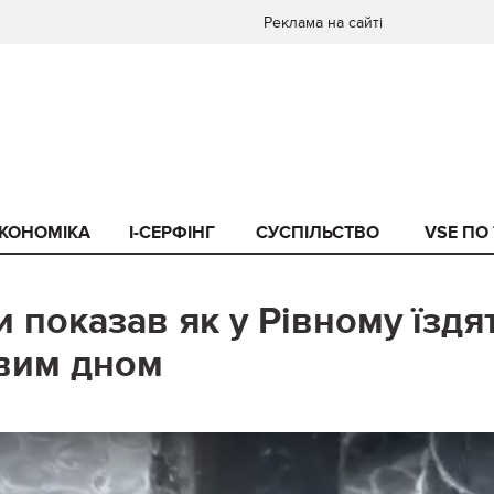
Реклама на сайті
КОНОМІКА
I-СЕРФІНГ
СУСПІЛЬСТВО
VSE ПО
 показав як у Рівному їздя
явим дном