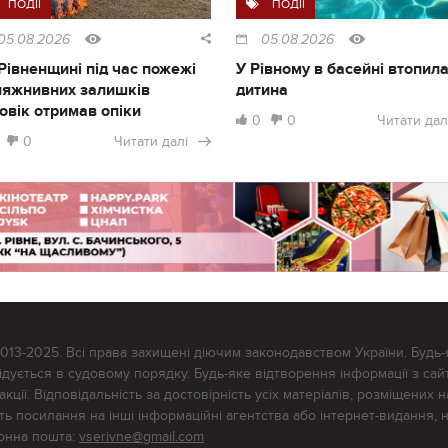
ПОДІЇ
ПОДІЇ
05.08.2026
05.08.2026
Рівненщині під час пожежі
У Рівному в басейні втопил
ляжнивних залишків
дитина
овік отримав опіки
0
0
Читати дал
0
Читати далі
2013-2025. Всі права захищені діючим законодавством України. Будь-
ується в судовому порядку. Будь-яке відтворення інформації з сайт
ції. Відповідальність за достовірність усіх матеріалів, розміщених на
тять посилання на інші інформаційні агентства або інтернет-видання, 
ронна пошта:
vserivne@gmail.com