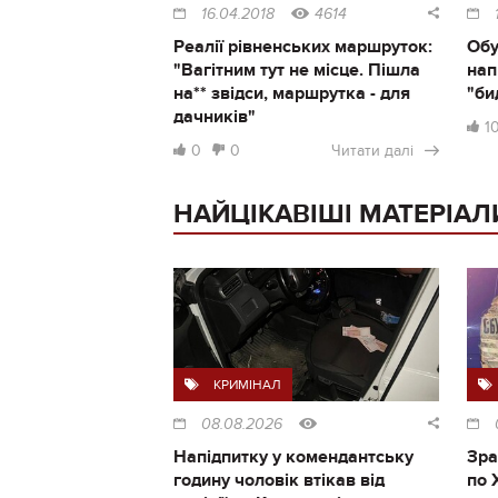
16.04.2018
4614
Реалії рівненських маршруток:
Обу
"Вагітним тут не місце. Пішла
нап
на** звідси, маршрутка - для
"би
дачників"
1
0
0
Читати далі
НАЙЦІКАВІШІ МАТЕРІАЛ
КРИМІНАЛ
08.08.2026
Напідпитку у комендантську
Зра
годину чоловік втікав від
по 