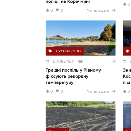
поліції на Кореччині
0
0
0
Читати далі
СУСПІЛЬСТВО
07.08.2026
Три дні поспіль у Рівному
Зни
фіксують рекордну
Кос
температуру
ліс
0
0
Читати далі
0