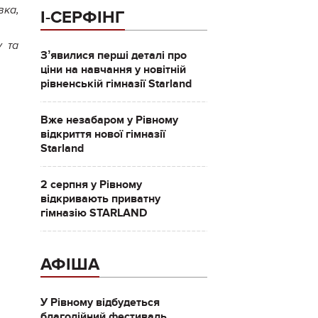
вка,
І-СЕРФІНГ
у та
Зʼявилися перші деталі про
ціни на навчання у новітній
рівненській гімназії Starland
Вже незабаром у Рівному
відкриття нової гімназії
Starland
2 серпня у Рівному
відкривають приватну
гімназію STARLAND
АФІША
У Рівному відбудеться
благодійний фестиваль