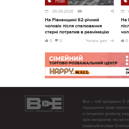
ПОДІЇ
06.08.2026
На Рівненщині 62-річний
На 
чоловік після спалювання
піс
стерні потрапив в реанімацію
чол
0
0
Читати далі
0
Все – тобі зрозуміло © 
порушення прав переслід
з письмово дозволу редак
крім матеріалів, які міс
редакційна рада. Елект