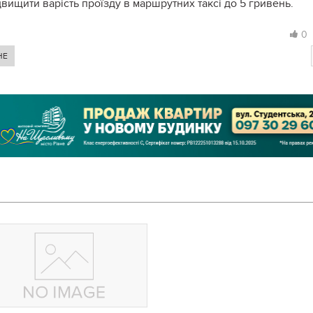
ідвищити варість проїзду в маршрутних таксі до 5 гривень.
0
НЕ