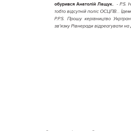
обурився Анатолій Лащук.
-
P.S. 
тобто відсутній поліс ОСЦПВ... Їде
P.P.S. Прошу керівництво Укртран
зв'язку Рівнеради відреагувати на