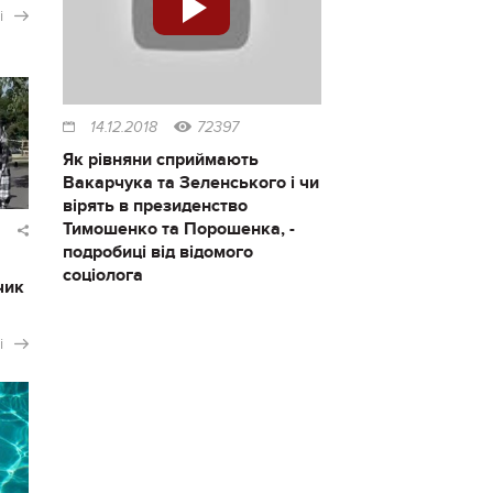
і
14.12.2018
72397
Як рівняни сприймають
Вакарчука та Зеленського і чи
вірять в президенство
Тимошенко та Порошенка, -
подробиці від відомого
соціолога
чик
і