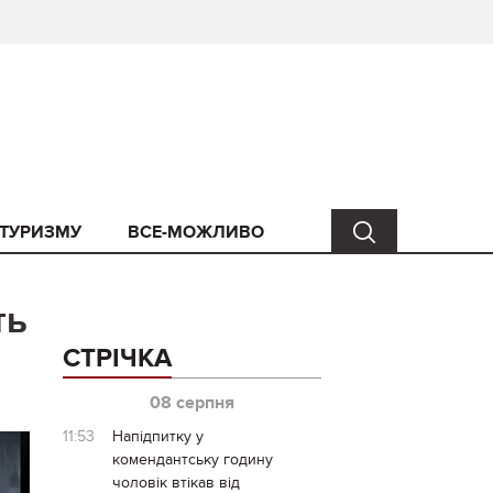
 ТУРИЗМУ
ВСЕ-МОЖЛИВО
ть
СТРІЧКА
08 серпня
11:53
Напідпитку у
комендантську годину
чоловік втікав від