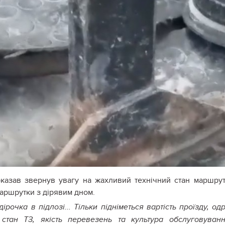
казав звернув увагу на жахливий технічний стан маршру
 маршрутки з дірявим дном.
рочка в підлозі... Тільки підніметься вартість проїзду, од
стан ТЗ, якість перевезень та культура обслуговування