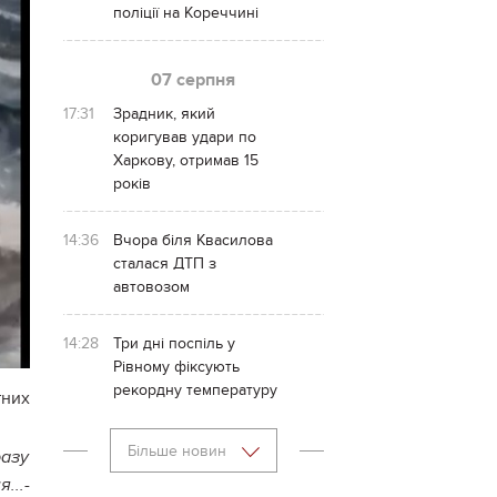
поліції на Кореччині
07 серпня
17:31
Зрадник, який
коригував удари по
Харкову, отримав 15
років
14:36
Вчора біля Квасилова
сталася ДТП з
автовозом
14:28
Три дні поспіль у
Рівному фіксують
рекордну температуру
тних
Більше новин
разу
...-