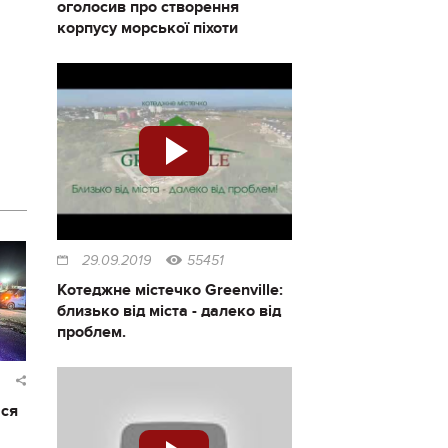
оголосив про створення
корпусу морської піхоти
29.09.2019
55451
Котеджне містечко Greenville:
близько від міста - далеко від
проблем.
ася