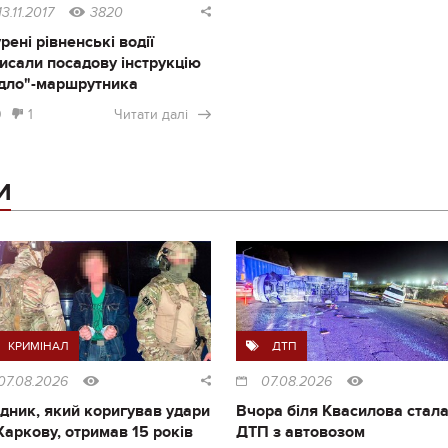
13.11.2017
3820
рені рівненські водії
исали посадову інструкцію
дло"-маршрутника
0
1
Читати далі
И
КРИМІНАЛ
ДТП
07.08.2026
07.08.2026
дник, який коригував удари
Вчора біля Квасилова стал
Харкову, отримав 15 років
ДТП з автовозом