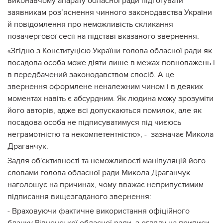
виконавчому апарату обласної ради підготувати
заявникам роз’яснення чинного законодавства України
й повідомлення про неможливість скликання
позачергової сесії на підставі вказаного звернення.
«Згідно з Конституцією України голова обласної ради як
посадова особа може діяти лише в межах повноважень і
в передбачений законодавством спосіб. А це
звернення оформлене неналежним чином і в деяких
моментах навіть є абсурдним. Як людина можу зрозуміти
його авторів, адже всі допускаються помилок, але як
посадова особа не підписуватимуся під чиєюсь
неграмотністю та некомпетентністю», - зазначає Микола
Драганчук.
Задля об'єктивності та неможливості маніпуляцій його
словами голова обласної ради Микола Драганчук
наголошує на причинах, чому вважає неприпустимим
підписання вищезгаданого звернення:
- Враховуючи фактичне використання офіційного
бланку Рівненської обласної ради, з огляду на приписи