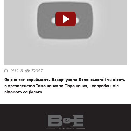
14.12.18
72397
Як рівняни сприймають Вакарчука та Зеленського і чи вірять
в президенство Тимошенко та Порошенка, - подробиці від
відомого соціолога