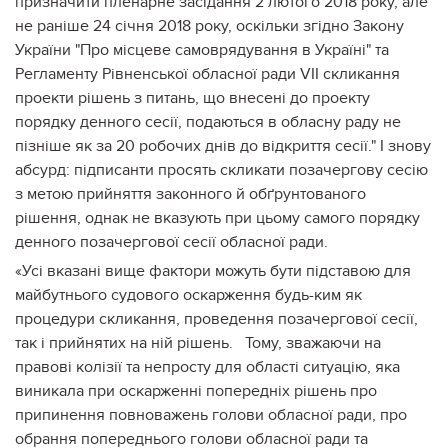
призначити пленарне засідання 2 лютого 2018 року, але
не раніше 24 січня 2018 року, оскільки згідно Закону
України "Про місцеве самоврядування в Україні" та
Регламенту Рівненської обласної ради VII скликання
проекти рішень з питань, що внесені до проекту
порядку денного сесії, подаються в обласну раду не
пізніше як за 20 робочих днів до відкриття сесії." І знову
абсурд: підписанти просять скликати позачергову сесію
з метою прийняття законного й обґрунтованого
рішення, однак не вказують при цьому самого порядку
денного позачергової сесії обласної ради.
«Усі вказані вище фактори можуть бути підставою для
майбутнього судового оскарження будь-ким як
процедури скликання, проведення позачергової сесії,
так і прийнятих на ній рішень. Тому, зважаючи на
правові колізії та непросту для області ситуацію, яка
виникала при оскарженні попередніх рішень про
припинення повноважень голови обласної ради, про
обрання попереднього голови обласної ради та