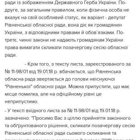
ради із зображенням Державного Герба України. По-
друге, за загальним правилом, коли фізична особа не
вказує на свій особливий статус, як варіант - депутат
Рівненської обласної ради, вона діє як громадянин
України, з відповідними правами й обов’язками. По-
третє, чинні закони не надають громадянам України
права вимагати скликати позачергову сесію обласної
ради.
- Крім того, з тексту листа, зареєстрованого за
№ 11-98/01 від 19.01.18 р. вбачається, що Рівненська
обласна рада звертається до голови неіснуючої
"Рівненької" обласної ради. Можна припустити, що має
місце помилка, але на офіційному рівні це
неприпустимо.
- У тексті вхідного листа за № 11-98/01 від 19.01.18 р.
зазначено: "Просимо Вас з ціллю прийняття законного
та обґрунтованого рішення, скликати позачергову сесію
Рівненської обласної ради сьомого скликання та