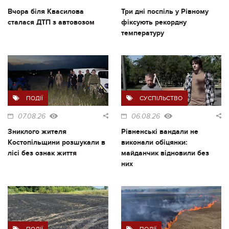
Вчора біля Квасилова
Три дні поспіль у Рівному
сталася ДТП з автовозом
фіксують рекордну
температуру
ПОДІЇ
СУСПІЛЬСТВО
07.08.26
06.08.26
Зниклого жителя
Рівненські вандали не
Костопільщини розшукали в
виконали обіцянки:
лісі без ознак життя
майданчик відновили без
них
ПОДІЇ
ПОДІЇ