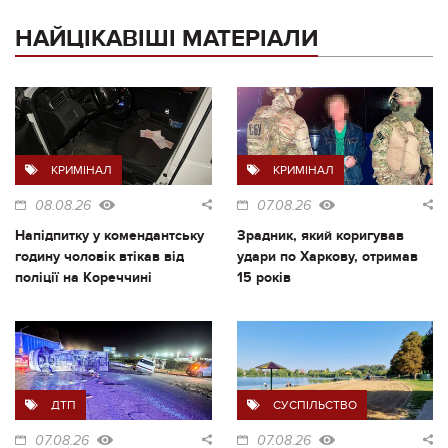
НАЙЦІКАВІШІ МАТЕРІАЛИ
КРИМІНАЛ
КРИМІНАЛ
08.08.26
07.08.26
Напідпитку у комендантську
Зрадник, який коригував
годину чоловік втікав від
удари по Харкову, отримав
поліції на Кореччині
15 років
ДТП
СУСПІЛЬСТВО
07.08.26
07.08.26