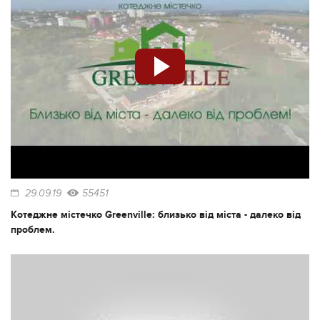
29.09.19
55451
Котеджне містечко Greenville: близько від міста - далеко від
проблем.