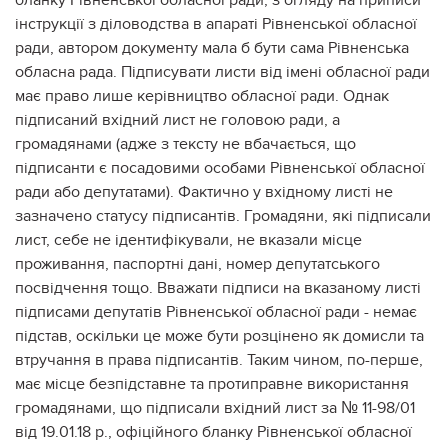
інструкції з діловодства в апараті Рівненської обласної
ради, автором документу мала б бути сама Рівненська
обласна рада. Підписувати листи від імені обласної ради
має право лише керівництво обласної ради. Однак
підписаний вхідний лист не головою ради, а
громадянами (адже з тексту не вбачається, що
підписанти є посадовими особами Рівненської обласної
ради або депутатами). Фактично у вхідному листі не
зазначено статусу підписантів. Громадяни, які підписали
лист, себе не ідентифікували, не вказали місце
проживання, паспортні дані, номер депутатського
посвідчення тощо. Вважати підписи на вказаному листі
підписами депутатів Рівненської обласної ради - немає
підстав, оскільки це може бути розцінено як домисли та
втручання в права підписантів. Таким чином, по-перше,
має місце безпідставне та протиправне використання
громадянами, що підписали вхідний лист за № 11-98/01
від 19.01.18 р., офіційного бланку Рівненської обласної