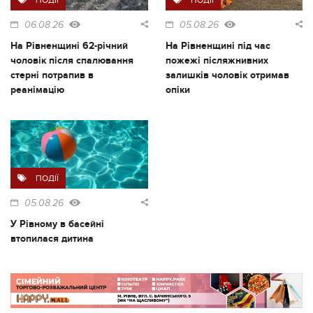
06.08.26
05.08.26
На Рівненщині 62-річний
На Рівненщині під час
чоловік після спалювання
пожежі післяжнивних
стерні потрапив в
залишків чоловік отримав
реанімацію
опіки
ПОДІЇ
05.08.26
У Рівному в басейні
втопилася дитина