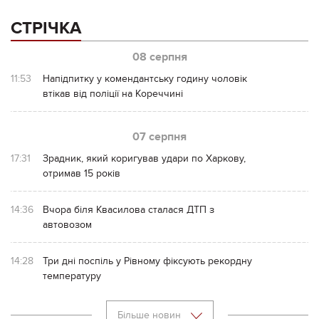
СТРІЧКА
08 серпня
11:53
Напідпитку у комендантську годину чоловік
втікав від поліції на Кореччині
07 серпня
17:31
Зрадник, який коригував удари по Харкову,
отримав 15 років
14:36
Вчора біля Квасилова сталася ДТП з
автовозом
14:28
Три дні поспіль у Рівному фіксують рекордну
температуру
Більше новин