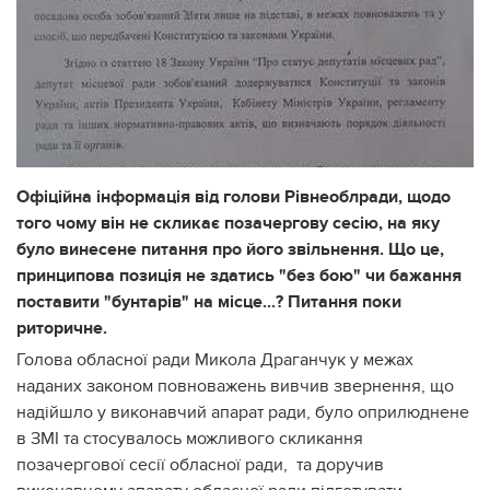
Офіційна інформація від голови Рівнеоблради, щодо
того чому він не скликає позачергову сесію, на яку
було винесене питання про його звільнення. Що це,
принципова позиція не здатись "без бою" чи бажання
поставити "бунтарів" на місце...? Питання поки
риторичне.
Голова обласної ради Микола Драганчук у межах
наданих законом повноважень вивчив звернення, що
надійшло у виконавчий апарат ради, було оприлюднене
в ЗМІ та стосувалось можливого скликання
позачергової сесії обласної ради, та доручив