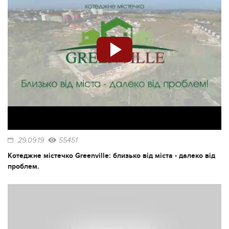
29.09.19
55451
Котеджне містечко Greenville: близько від міста - далеко від
проблем.