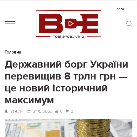
Головна
Державний борг України
перевищив 8 трлн грн —
це новий історичний
максимум
vse.rv
0
0
31.10.2025