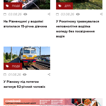
ПОДІЇ
ДТП
03.08.26
03.08.26
На Рівненщині у водоймі
У Рокитному травмувалася
втопилася 15-річна дівчина
неповнолітня водійка
мопеду без посвідчення
водія
ПОДІЇ
01.08.26
У Рівному під потягом
загинув 62-річний чоловік