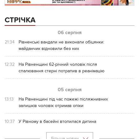
СТРІЧКА
06 серпня
21:34
Рівненські вандали не виконали обіцянки:
майданчик відновили без них
12:32
На Рівненщині 62-річний чоловік після
спалювання стерні потрапив в реанімацію
05 серпня
13:13
На Рівненщині під час пожежі післяжнивних
залишків чоловік отримав опіки
10:37
У Рівному в басейні втопилася дитина
Більше новин