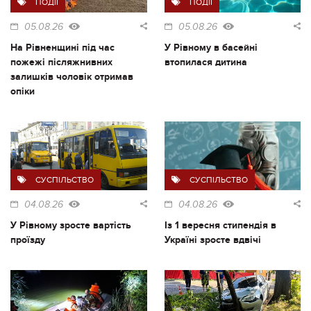
ПОДІЇ
ПОДІЇ
05.08.26
05.08.26
На Рівненщині під час
У Рівному в басейні
пожежі післяжнивних
втопилася дитина
залишків чоловік отримав
опіки
СУСПІЛЬСТВО
СУСПІЛЬСТВО
04.08.26
04.08.26
У Рівному зросте вартість
Із 1 вересня стипендія в
проїзду
Україні зросте вдвічі