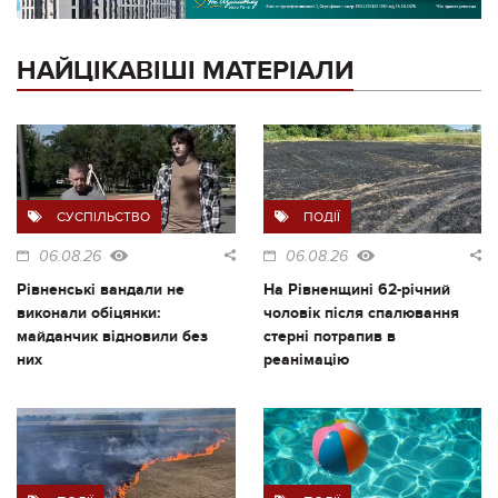
НАЙЦІКАВІШІ МАТЕРІАЛИ
СУСПІЛЬСТВО
ПОДІЇ
06.08.26
06.08.26
Рівненські вандали не
На Рівненщині 62-річний
виконали обіцянки:
чоловік після спалювання
майданчик відновили без
стерні потрапив в
них
реанімацію