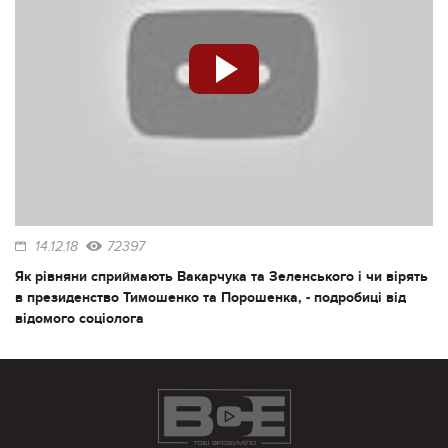
14.12.18
72397
Як рівняни сприймають Вакарчука та Зеленського і чи вірять
в президенство Тимошенко та Порошенка, - подробиці від
відомого соціолога