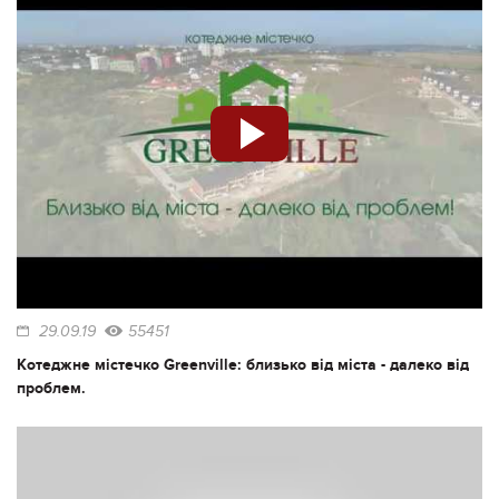
29.09.19
55451
Котеджне містечко Greenville: близько від міста - далеко від
проблем.