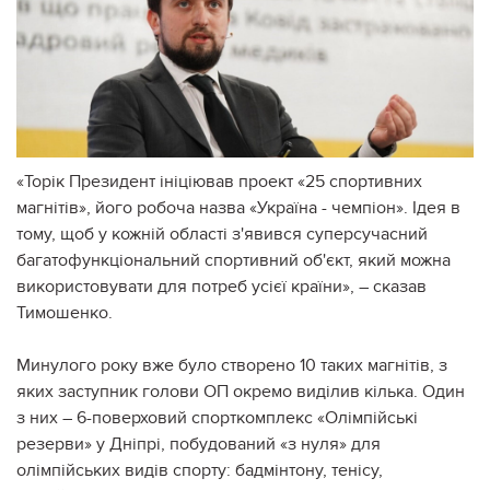
«Торік Президент ініціював проект «25 спортивних
магнітів», його робоча назва «Україна - чемпіон». Ідея в
тому, щоб у кожній області з'явився суперсучасний
багатофункціональний спортивний об'єкт, який можна
використовувати для потреб усієї країни», – сказав
Тимошенко.
Минулого року вже було створено 10 таких магнітів, з
яких заступник голови ОП окремо виділив кілька. Один
з них – 6-поверховий спорткомплекс «Олімпійські
резерви» у Дніпрі, побудований «з нуля» для
олімпійських видів спорту: бадмінтону, тенісу,