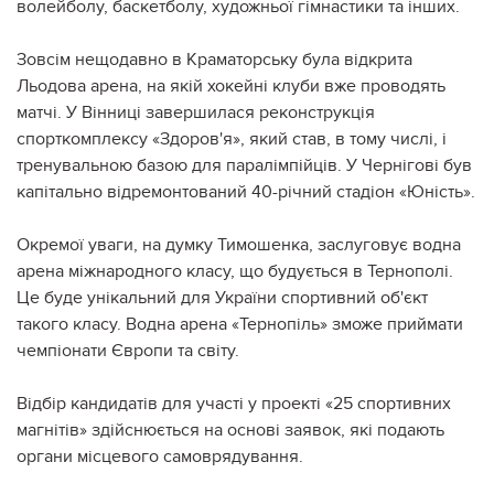
волейболу, баскетболу, художньої гімнастики та інших.
Зовсім нещодавно в Краматорську була відкрита
Льодова арена, на якій хокейні клуби вже проводять
матчі. У Вінниці завершилася реконструкція
спорткомплексу «Здоров'я», який став, в тому числі, і
тренувальною базою для паралімпійців. У Чернігові був
капітально відремонтований 40-річний стадіон «Юність».
Окремої уваги, на думку Тимошенка, заслуговує водна
арена міжнародного класу, що будується в Тернополі.
Це буде унікальний для України спортивний об'єкт
такого класу. Водна арена «Тернопіль» зможе приймати
чемпіонати Європи та світу.
Відбір кандидатів для участі у проекті «25 спортивних
магнітів» здійснюється на основі заявок, які подають
органи місцевого самоврядування.