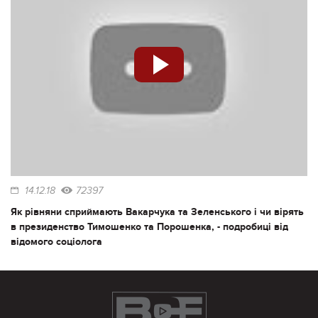
14.12.18
72397
Як рівняни сприймають Вакарчука та Зеленського і чи вірять
в президенство Тимошенко та Порошенка, - подробиці від
відомого соціолога