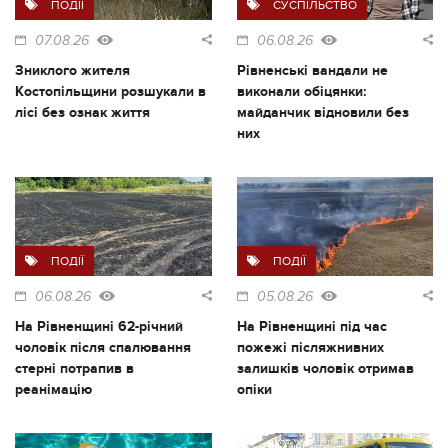
ПОДІЇ
СУСПІЛЬСТВО
07.08.26
06.08.26
Зниклого жителя
Рівненські вандали не
Костопільщини розшукали в
виконали обіцянки:
лісі без ознак життя
майданчик відновили без
них
ПОДІЇ
ПОДІЇ
06.08.26
05.08.26
На Рівненщині 62-річний
На Рівненщині під час
чоловік після спалювання
пожежі післяжнивних
стерні потрапив в
залишків чоловік отримав
реанімацію
опіки