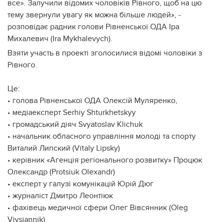
все». Залучили відомих чоловіків Рівного, щоб на цю
тему звернули увагу як можна більше людей», -
розповідає радник голови Рівненської ОДА Іра
Михалевич (Ira Mykhalevych).
Взяти участь в проекті зголосилися відомі чоловіки з
Рівного.
Це:
• голова Рівненської ОДА Олексій Муляренко,
• медіаексперт Serhiy Shturkhetskyy
• громадський діяч Svyatoslav Klichuk
• начальник обласного управління молоді та спорту
Виталий Липский (Vitaly Lipsky)
• керівник «Агенція регіонального розвитку» Процюк
Олександр (Protsiuk Olexandr)
• експерт у галузі комунікацій Юрій Дюг
• журналіст Дмитро Леонтіюк
• фахівець медичної сфери Олег Вівсянник (Oleg
Vivsiannik)