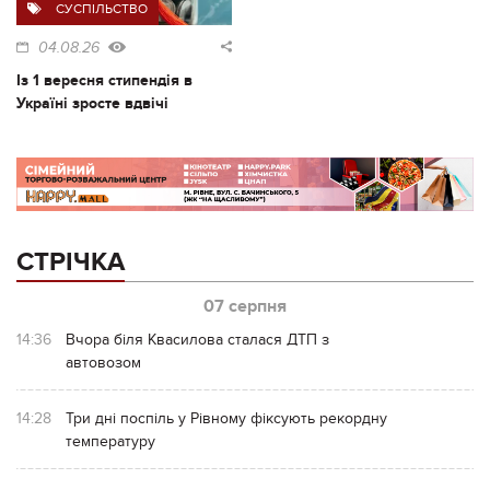
СУСПІЛЬСТВО
04.08.26
Із 1 вересня стипендія в
Україні зросте вдвічі
СТРІЧКА
07 серпня
14:36
Вчора біля Квасилова сталася ДТП з
автовозом
14:28
Три дні поспіль у Рівному фіксують рекордну
температуру