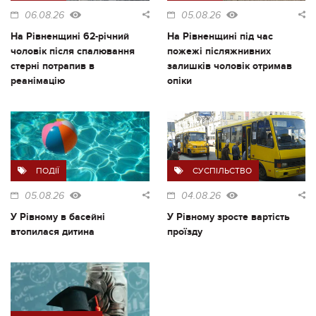
06.08.26
05.08.26
На Рівненщині 62-річний
На Рівненщині під час
чоловік після спалювання
пожежі післяжнивних
стерні потрапив в
залишків чоловік отримав
реанімацію
опіки
ПОДІЇ
СУСПІЛЬСТВО
05.08.26
04.08.26
У Рівному в басейні
У Рівному зросте вартість
втопилася дитина
проїзду