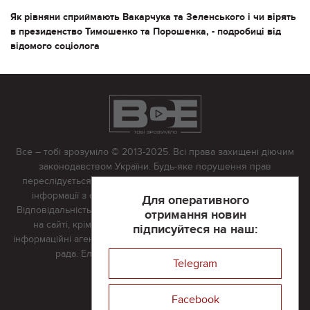
Як рівняни сприймають Вакарчука та Зеленського і чи вірять
в президенство Тимошенко та Порошенка, - подробиці від
відомого соціолога
Все – тобі зрозуміло © 2013-2025. Всі права захищені діючим
законодавством України. Будь-яке порушення прав
переслідується в судовому порядку. Будь-яке відтворення
інформації з сайту тільки з письмово дозволу редакції.
Для оперативного
Відповідальність за достовірність усіх матеріалів, розміщених
отримання новин
на сайті, крім матеріалів, які містять посилання на інші
підписуйтеся на наш:
інформаційні агентства або інтернет-видання, несе редакційна
рада. Електронна пошта:
vserivne@gmail.com
Telegram
Реклама на сайті
Facebook