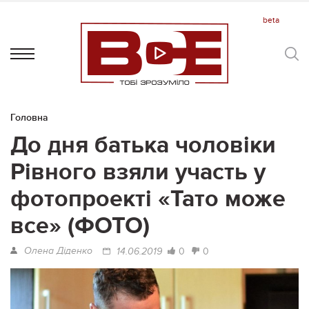
Головна
До дня батька чоловіки
Рівного взяли участь у
фотопроекті «Тато може
все» (ФОТО)
Олена Діденко
0
0
14.06.2019