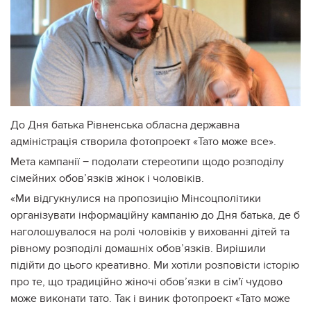
До Дня батька Рівненська обласна державна
адміністрація створила фотопроект «Тато може все».
Мета кампанії − подолати стереотипи щодо розподілу
сімейних обов’язків жінок і чоловіків.
«Ми відгукнулися на пропозицію Мінсоцполітики
організувати інформаційну кампанію до Дня батька, де б
наголошувалося на ролі чоловіків у вихованні дітей та
рівному розподілі домашніх обов’язків. Вирішили
підійти до цього креативно. Ми хотіли розповісти історію
про те, що традиційно жіночі обов’язки в сім'ї чудово
може виконати тато. Так і виник фотопроект «Тато може