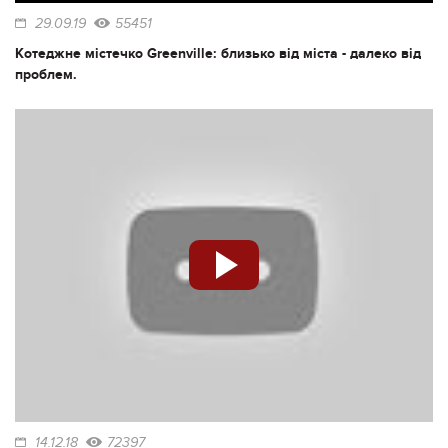
29.09.19
55451
Котеджне містечко Greenville: близько від міста - далеко від
проблем.
14.12.18
72397