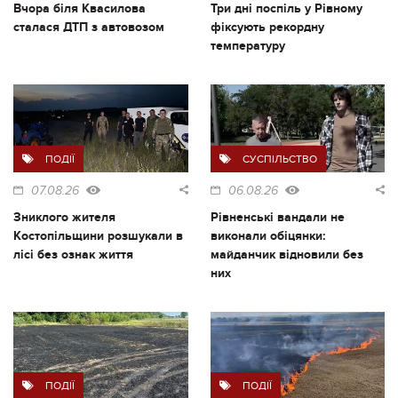
Вчора біля Квасилова
Три дні поспіль у Рівному
сталася ДТП з автовозом
фіксують рекордну
температуру
ПОДІЇ
СУСПІЛЬСТВО
07.08.26
06.08.26
Зниклого жителя
Рівненські вандали не
Костопільщини розшукали в
виконали обіцянки:
лісі без ознак життя
майданчик відновили без
них
ПОДІЇ
ПОДІЇ