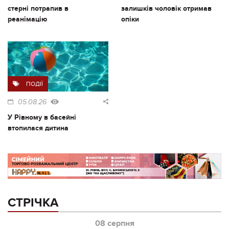
стерні потрапив в
залишків чоловік отримав
реанімацію
опіки
ПОДІЇ
05.08.26
У Рівному в басейні
втопилася дитина
СТРІЧКА
08 серпня