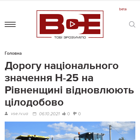
Головна
Дорогу національного
значення Н-25 на
Рівненщині відновлюють
цілодобово
vse.rv.ua
0
0
06.10.2021