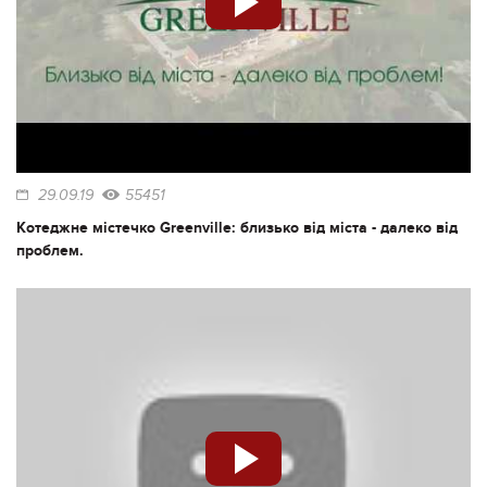
29.09.19
55451
Котеджне містечко Greenville: близько від міста - далеко від
проблем.