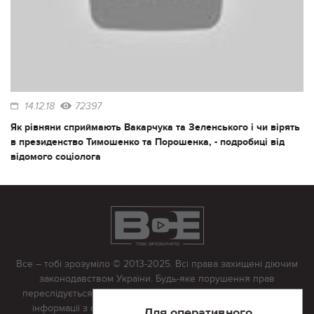
14.12.18
72397
Як рівняни сприймають Вакарчука та Зеленського і чи вірять
в президенство Тимошенко та Порошенка, - подробиці від
відомого соціолога
Все – тобі зрозуміло © 2013-2025. Всі права захищені діючим
законодавством України. Будь-яке порушення прав
переслідується в судовому порядку. Будь-яке відтворення
інформації з сайту тільки з письмово дозволу редакції.
Для оперативного