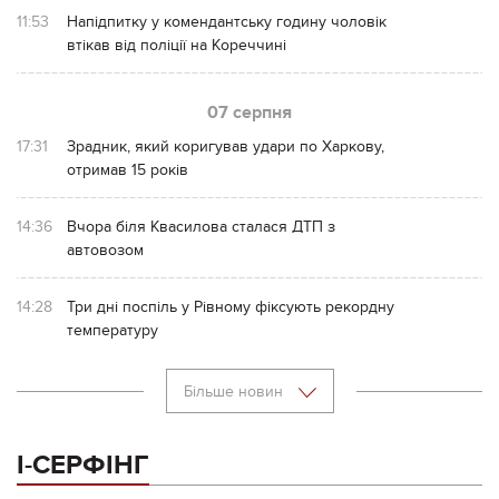
11:53
Напідпитку у комендантську годину чоловік
втікав від поліції на Кореччині
07 серпня
17:31
Зрадник, який коригував удари по Харкову,
отримав 15 років
14:36
Вчора біля Квасилова сталася ДТП з
автовозом
14:28
Три дні поспіль у Рівному фіксують рекордну
температуру
Більше новин
І-СЕРФІНГ