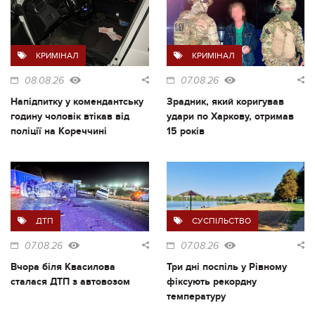
КРИМІНАЛ
КРИМІНАЛ
08.08.26
07.08.26
Напідпитку у комендантську
Зрадник, який коригував
годину чоловік втікав від
удари по Харкову, отримав
поліції на Кореччині
15 років
ДТП
СУСПІЛЬСТВО
07.08.26
07.08.26
Вчора біля Квасилова
Три дні поспіль у Рівному
сталася ДТП з автовозом
фіксують рекордну
температуру