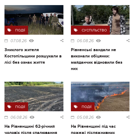
ПОДІЇ
СУСПІЛЬСТВО
07.08.26
06.08.26
Зниклого жителя
Рівненські вандали не
Костопільщини розшукали в
виконали обіцянки:
лісі без ознак життя
майданчик відновили без
них
ПОДІЇ
ПОДІЇ
06.08.26
05.08.26
На Рівненщині 62-річний
На Рівненщині під час
чоловік після спалювання
пожежі післяжнивних