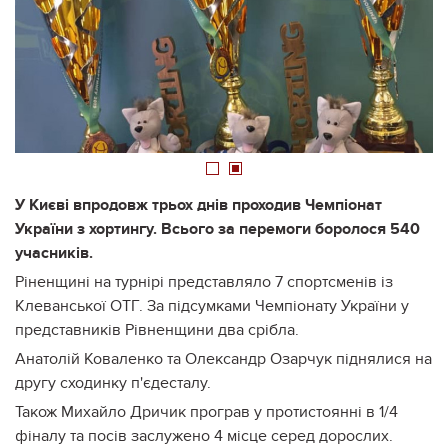
1
2
У Києві впродовж трьох днів проходив Чемпіонат
України з хортингу. Всього за перемоги боролося 540
учасників.
Ріненщині на турнірі представляло 7 спортсменів із
Клеванської ОТГ. За підсумками Чемпіонату України у
представників Рівненщини два срібла.
Анатолій Коваленко та Олександр Озарчук піднялися на
другу сходинку п'єдесталу.
Також Михайло Дричик програв у протистоянні в 1/4
фіналу та посів заслужено 4 місце серед дорослих.