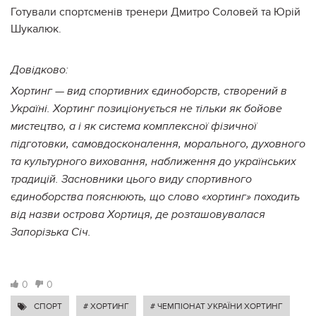
Готували спортсменів тренери Дмитро Соловей та Юрій
Шукалюк.
Довідково:
Хортинг — вид спортивних єдиноборств, створений в
Україні. Хортинг позиціонується не тільки як бойове
мистецтво, а і як система комплексної фізичної
підготовки, самовдосконалення, морального, духовного
та культурного виховання, наближення до українських
традицій. Засновники цього виду спортивного
єдиноборства пояснюють, що слово «хортинг» походить
від назви острова Хортиця, де розташовувалася
Запорізька Січ.
0
0
СПОРТ
# ХОРТИНГ
# ЧЕМПІОНАТ УКРАЇНИ ХОРТИНГ