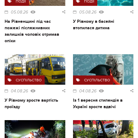
ПОДІЇ
ПОДІЇ
05.08.26
05.08.26
На Рівненщині під час
У Рівному в басейні
пожежі післяжнивних
втопилася дитина
залишків чоловік отримав
опіки
СУСПІЛЬСТВО
СУСПІЛЬСТВО
04.08.26
04.08.26
У Рівному зросте вартість
Із 1 вересня стипендія в
проїзду
Україні зросте вдвічі