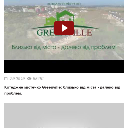
29.09.19
55451
Котеджне містечко Greenville: близько від міста - далеко від
проблем.