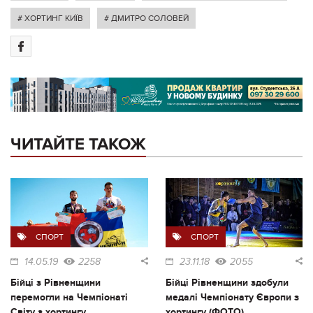
# ХОРТИНГ КИЇВ
# ДМИТРО СОЛОВЕЙ
ЧИТАЙТЕ ТАКОЖ
СПОРТ
СПОРТ
14.05.19
2258
23.11.18
2055
Бійці з Рівненщини
Бійці Рівненщини здобули
перемогли на Чемпіонаті
медалі Чемпіонату Європи з
Світу з хортингу
хортингу (ФОТО)