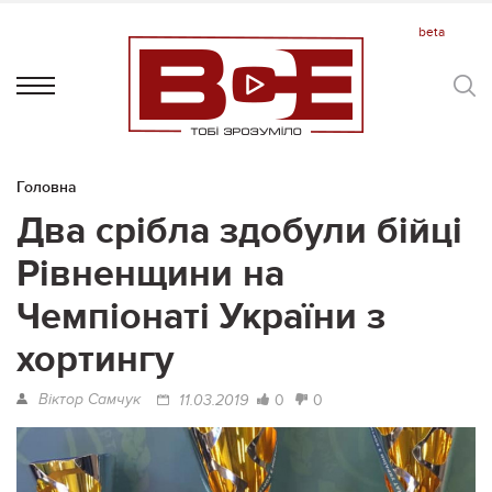
Головна
Два срібла здобули бійці
Рівненщини на
Чемпіонаті України з
хортингу
Віктор Самчук
0
0
11.03.2019