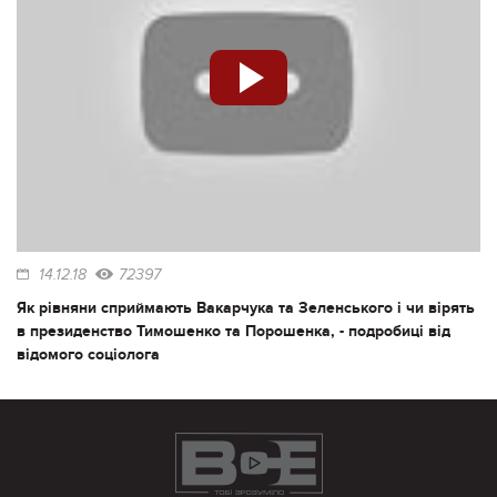
14.12.18
72397
Як рівняни сприймають Вакарчука та Зеленського і чи вірять
в президенство Тимошенко та Порошенка, - подробиці від
відомого соціолога