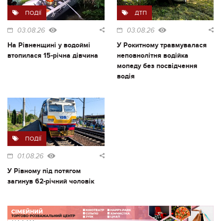
ПОДІЇ
ДТП
03.08.26
03.08.26
На Рівненщині у водоймі
У Рокитному травмувалася
втопилася 15-річна дівчина
неповнолітня водійка
мопеду без посвідчення
водія
ПОДІЇ
01.08.26
У Рівному під потягом
загинув 62-річний чоловік