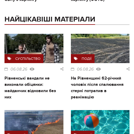
НАЙЦІКАВІШІ МАТЕРІАЛИ
СУСПІЛЬСТВО
ПОДІЇ
06.08.26
06.08.26
Рівненські вандали не
На Рівненщині 62-річний
виконали обіцянки:
чоловік після спалювання
майданчик відновили без
стерні потрапив в
них
реанімацію