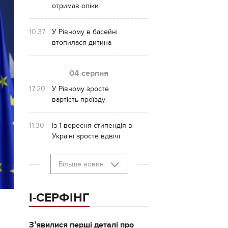
отримав опіки
10:37
У Рівному в басейні
втопилася дитина
04 серпня
17:20
У Рівному зросте
вартість проїзду
11:30
Із 1 вересня стипендія в
Україні зросте вдвічі
Більше новин
І-СЕРФІНГ
Зʼявилися перші деталі про