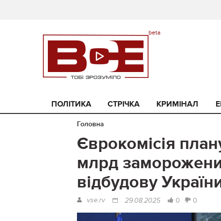
ПОЛІТИКА
СТРІЧКА
КРИМІНАЛ
Е
Головна
Єврокомісія план
млрд заморожених
відбудову Україн
vse.rv
0
0
29.08.2025