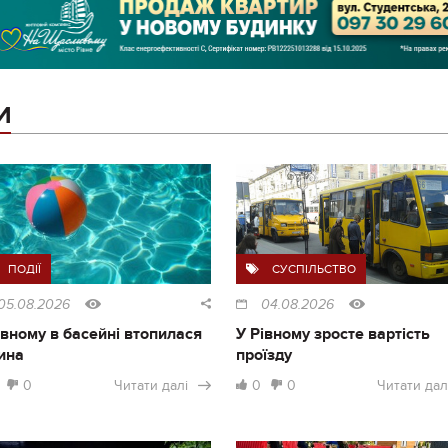
И
ПОДІЇ
СУСПІЛЬСТВО
05.08.2026
04.08.2026
івному в басейні втопилася
У Рівному зросте вартість
ина
проїзду
0
Читати далі
0
0
Читати дал