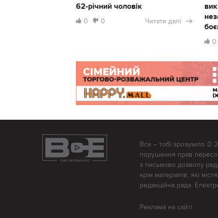
62-річний чоловік
вик
нез
0
0
Читати далі
боє
0
Все – тобі зрозуміло © 
порушення прав переслід
з письмово дозволу редак
крім матеріалів, які міс
редакційна рада. Елект
Реклама на сайті