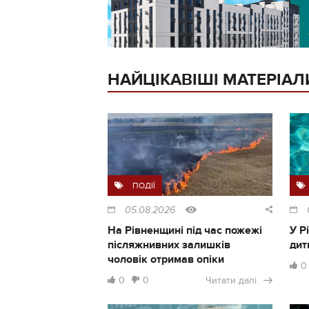
НАЙЦІКАВІШІ МАТЕРІАЛ
ПОДІЇ
05.08.2026
На Рівненщині під час пожежі
У Р
післяжнивних залишків
дит
чоловік отримав опіки
0
0
0
Читати далі