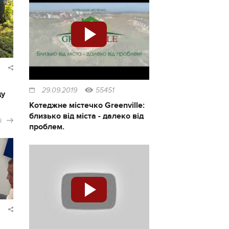
29.09.2019
55451
ду
Котеджне містечко Greenville:
близько від міста - далеко від
і
проблем.