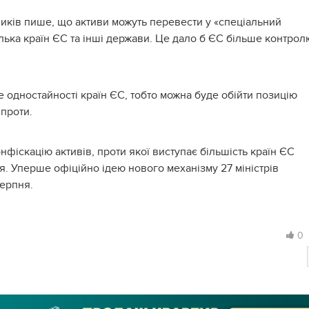
вників пише, що активи можуть перевести у «спеціальний
ілька країн ЄС та інші держави. Це дало б ЄС більше контрол
е одностайності країн ЄС, тобто можна буде обійти позицію
проти.
нфіскацію активів, проти якої виступає більшість країн ЄС
я. Уперше офіційно ідею нового механізму 27 міністрів
ерпня.
0