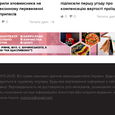
рили зловмисника на
підписали першу угоду про
аконному перевезенні
компенсацію вартості проїз
припасів
0
0
Читати дал
0
Читати далі
2013-2025. Всі права захищені діючим законодавством України. Будь-
ується в судовому порядку. Будь-яке відтворення інформації з сайт
ції. Відповідальність за достовірність усіх матеріалів, розміщених на
тять посилання на інші інформаційні агентства або інтернет-видання, 
ронна пошта:
vserivne@gmail.com