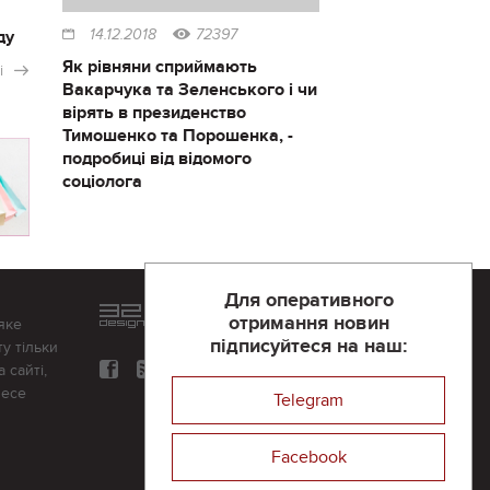
ду
14.12.2018
72397
Як рівняни сприймають
і
Вакарчука та Зеленського і чи
вірять в президенство
Тимошенко та Порошенка, -
подробиці від відомого
соціолога
Для оперативного
Розроблений та підтримується
отримання новин
яке
в
компанії 32х32
підписуйтеся на наш:
у тільки
 сайті,
несе
Telegram
Facebook