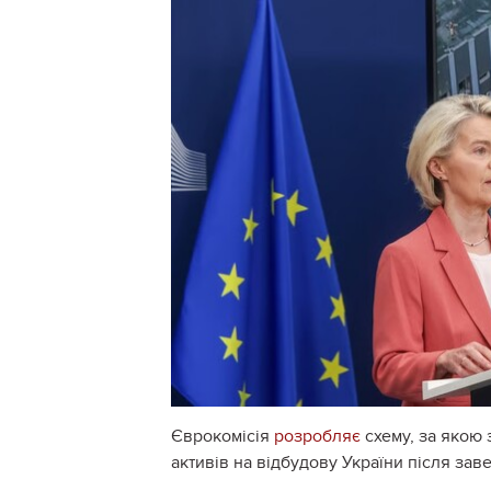
Єврокомісія
розробляє
схему, за якою
активів на відбудову України після зав