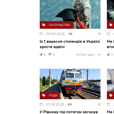
СУСПІЛЬСТВО
04.08.2026
Із 1 вересня стипендія в Україні
На 
зросте вдвічі
вто
0
0
Читати далі
0
ПОДІЇ
01.08.2026
У Рівному під потягом загинув
На 