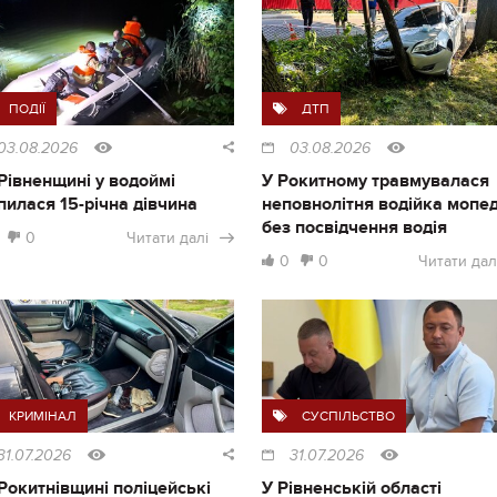
ПОДІЇ
ДТП
03.08.2026
03.08.2026
Рівненщині у водоймі
У Рокитному травмувалася
пилася 15-річна дівчина
неповнолітня водійка мопе
без посвідчення водія
0
Читати далі
0
0
Читати дал
КРИМІНАЛ
СУСПІЛЬСТВО
31.07.2026
31.07.2026
Рокитнівщині поліцейські
У Рівненській області