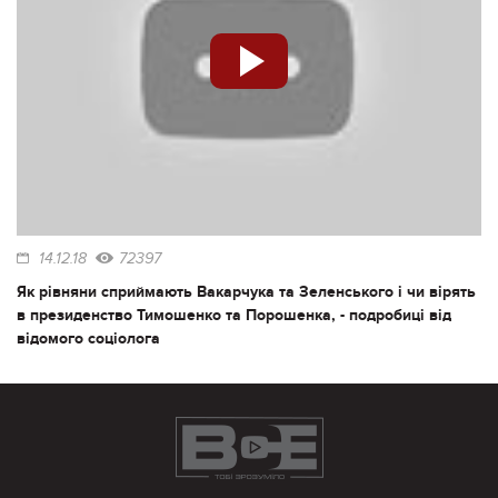
14.12.18
72397
Як рівняни сприймають Вакарчука та Зеленського і чи вірять
в президенство Тимошенко та Порошенка, - подробиці від
відомого соціолога