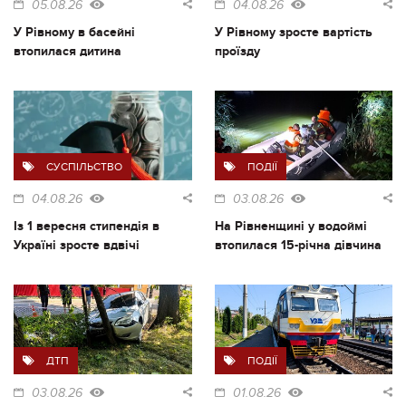
05.08.26
04.08.26
У Рівному в басейні
У Рівному зросте вартість
втопилася дитина
проїзду
СУСПІЛЬСТВО
ПОДІЇ
04.08.26
03.08.26
Із 1 вересня стипендія в
На Рівненщині у водоймі
Україні зросте вдвічі
втопилася 15-річна дівчина
ДТП
ПОДІЇ
03.08.26
01.08.26