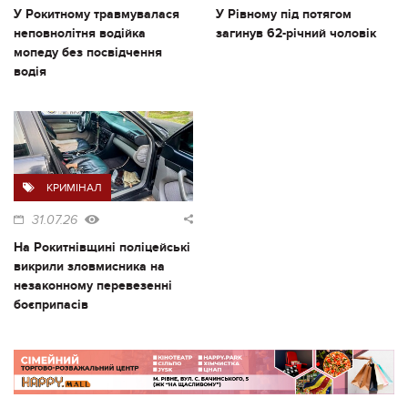
У Рокитному травмувалася
У Рівному під потягом
неповнолітня водійка
загинув 62-річний чоловік
мопеду без посвідчення
водія
КРИМІНАЛ
31.07.26
На Рокитнівщині поліцейські
викрили зловмисника на
незаконному перевезенні
боєприпасів