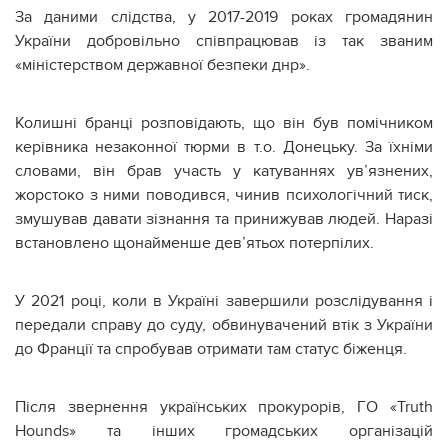
За даними слідства, у 2017-2019 роках громадянин
України добровільно співпрацював із так званим
«міністерством державної безпеки днр».
Колишні бранці розповідають, що він був помічником
керівника незаконної тюрми в т.о. Донецьку. За їхніми
словами, він брав участь у катуваннях ув’язнених,
жорстоко з ними поводився, чинив психологічний тиск,
змушував давати зізнання та принижував людей. Наразі
встановлено щонайменше дев’ятьох потерпілих.
У 2021 році, коли в Україні завершили розслідування і
передали справу до суду, обвинувачений втік з України
до Франції та спробував отримати там статус біженця.
Після звернення українських прокурорів, ГО «Truth
Hounds» та інших громадських організацій