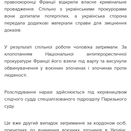
правоохоронці Франції відкрили власне кримінальне
провадження. Спільно з українськими прокурорами
вони допитали потерпілих, а українська сторона
передала додаткові матеріали справи для зміцнення
доказів.
У результаті спільної роботи чоловіка затримали. За
клопотанням Національної антитерористичної
прокуратури Франції його взяли під варту та висунули
обвинувачення у воєнних злочинах і злочинах проти
людяності.
Розслідування наразі здійснюється під керівництвом
слідчого судді спеціалізованого підрозділу Паризького
суду.
Це вже другий випадок затримання за кордоном осіб,
причетних до вчинення воєнних злочинів в Україні.