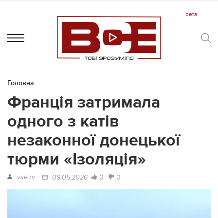
Головна
Франція затримала
одного з катів
незаконної донецької
тюрми «Ізоляція»
vse.rv
0
0
09.05.2026