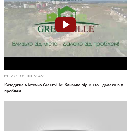
29.09.19
55451
Котеджне містечко Greenville: близько від міста - далеко від
проблем.