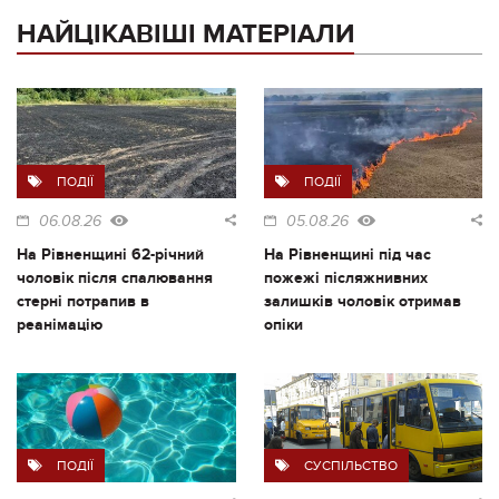
НАЙЦІКАВІШІ МАТЕРІАЛИ
ПОДІЇ
ПОДІЇ
06.08.26
05.08.26
На Рівненщині 62-річний
На Рівненщині під час
чоловік після спалювання
пожежі післяжнивних
стерні потрапив в
залишків чоловік отримав
реанімацію
опіки
ПОДІЇ
СУСПІЛЬСТВО