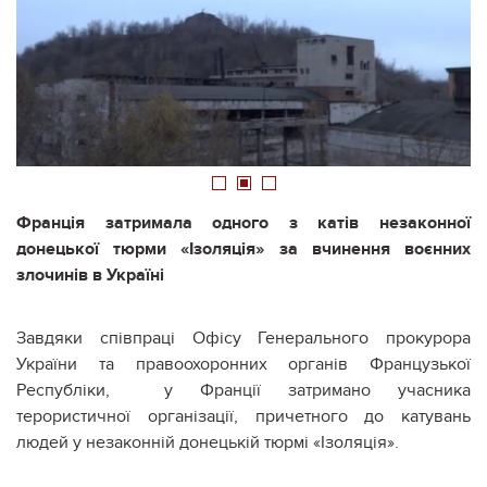
1
2
3
Франція затримала одного з катів незаконної
донецької тюрми «Ізоляція» за вчинення воєнних
злочинів в Україні
Завдяки співпраці Офісу Генерального прокурора
України та правоохоронних органів Французької
Республіки,
у Франції затримано учасника
терористичної організації, причетного до катувань
людей у незаконній донецькій тюрмі «Ізоляція».