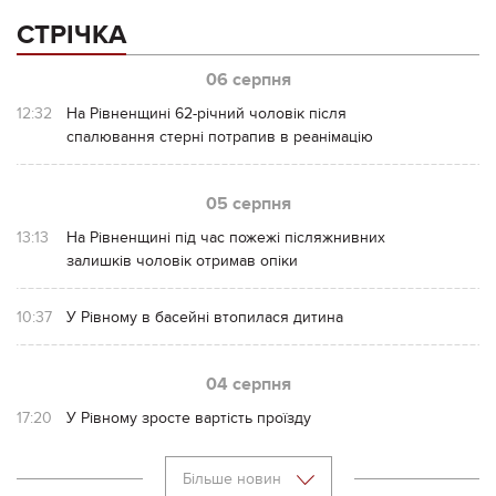
СТРІЧКА
06 серпня
12:32
На Рівненщині 62-річний чоловік після
спалювання стерні потрапив в реанімацію
05 серпня
13:13
На Рівненщині під час пожежі післяжнивних
залишків чоловік отримав опіки
10:37
У Рівному в басейні втопилася дитина
04 серпня
17:20
У Рівному зросте вартість проїзду
Більше новин