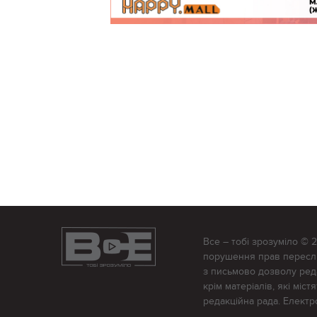
Все – тобі зрозуміло © 
порушення прав переслід
з письмово дозволу редак
крім матеріалів, які міс
редакційна рада. Елект