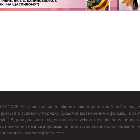
2013-2025. Всі права захищені діючим законодавством України. Будь-
ується в судовому порядку. Будь-яке відтворення інформації з сайт
ції. Відповідальність за достовірність усіх матеріалів, розміщених на
тять посилання на інші інформаційні агентства або інтернет-видання, 
ронна пошта:
vserivne@gmail.com