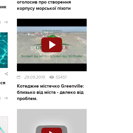
оголосив про створення
чик
корпусу морської піхоти
і
29.09.2019
55451
ася
Котеджне містечко Greenville:
близько від міста - далеко від
проблем.
і