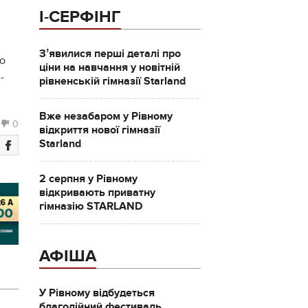
І-СЕРФІНГ
Зʼявилися перші деталі про
го
ціни на навчання у новітній
-
рівненській гімназії Starland
Вже незабаром у Рівному
0
відкриття нової гімназії
Starland
2 серпня у Рівному
відкривають приватну
гімназію STARLAND
АФІША
У Рівному відбудеться
благодійний фестиваль