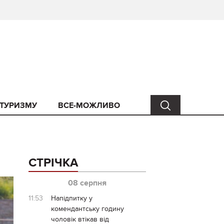
 ТУРИЗМУ
ВСЕ-МОЖЛИВО
СТРІЧКА
08 серпня
11:53
Напідпитку у
комендантську годину
чоловік втікав від