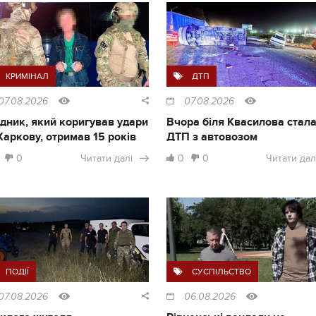
КРИМІНАЛ
ДТП
07.08.2026
07.08.2026
дник, який коригував удари
Вчора біля Квасилова стал
Харкову, отримав 15 років
ДТП з автовозом
0
Читати далі
0
0
Читати дал
ПОДІЇ
СУСПІЛЬСТВО
07.08.2026
06.08.2026