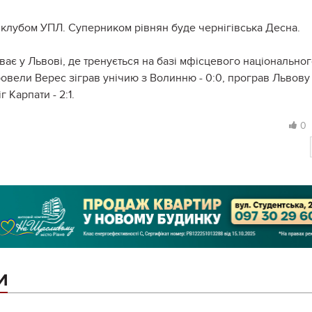
з клубом УПЛ. Суперником рівнян буде чернігівська Десна.⠀
ає у Львові, де тренується на базі мфісцевого національно
ровели Верес зіграв унічию з Волинню - 0:0, програв Львову 
іг Карпати - 2:1.
0
И