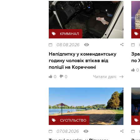
КРИМІНАЛ
08.08.2026
Напідпитку у комендантську
Зра
годину чоловік втікав від
по 
поліції на Кореччині
0
0
0
Читати далі
СУСПІЛЬСТВО
07.08.2026