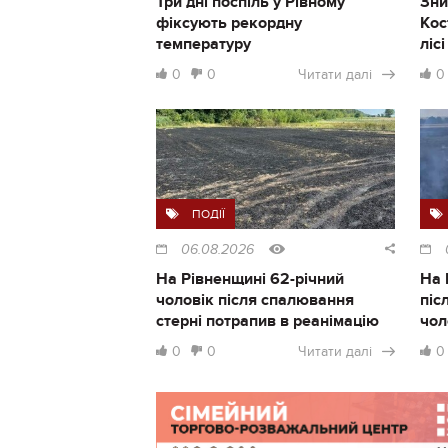
Три дні поспіль у Рівному
Зни
фіксують рекордну
Кос
температуру
ліс
0
0
Читати далі
0
ПОДІЇ
06.08.2026
На Рівненщині 62-річний
На 
чоловік після спалювання
піс
стерні потрапив в реанімацію
чол
0
0
Читати далі
0