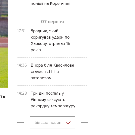
поліції на Кореччині
07 серпня
17:31
Зрадник, який
коригував удари по
Харкову, отримав 15
років
14:36
Вчора біля Квасилова
сталася ДТП з
автовозом
14:28
Три дні поспіль у
уть
Рівному фіксують
рекордну температуру
Більше новин