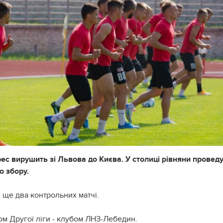
рес вирушить зі Львова до Києва. У столиці рівняни провед
о збору.⠀
 ще два контрольних матчі.⠀
ком Другої ліги - клубом ЛНЗ-Лебедин.⠀