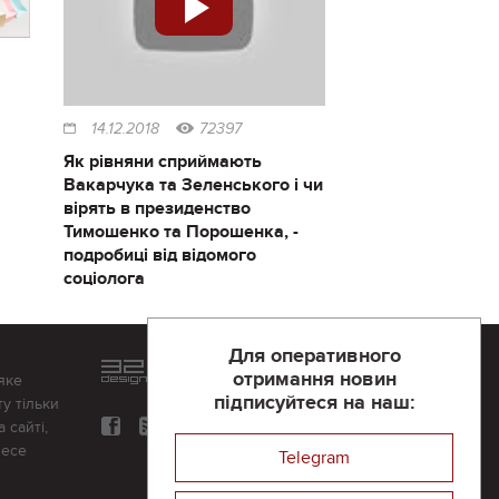
14.12.2018
72397
Як рівняни сприймають
Вакарчука та Зеленського і чи
вірять в президенство
Тимошенко та Порошенка, -
подробиці від відомого
соціолога
Для оперативного
Розроблений та підтримується
отримання новин
яке
в
компанії 32х32
підписуйтеся на наш:
у тільки
 сайті,
несе
Telegram