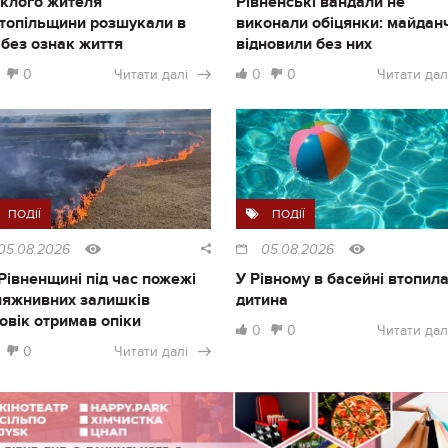
клого жителя
Рівненські вандали не
топільщини розшукали в
виконали обіцянки: майдан
і без ознак життя
відновили без них
0
Читати далі
0
0
Читати дал
ПОДІЇ
ПОДІЇ
05.08.2026
05.08.2026
Рівненщині під час пожежі
У Рівному в басейні втопил
ляжнивних залишків
дитина
овік отримав опіки
0
0
Читати дал
0
Читати далі