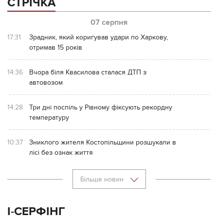
СТРІЧКА
07 серпня
17:31
Зрадник, який коригував удари по Харкову,
отримав 15 років
14:36
Вчора біля Квасилова сталася ДТП з
автовозом
14:28
Три дні поспіль у Рівному фіксують рекордну
температуру
10:37
Зниклого жителя Костопільщини розшукали в
лісі без ознак життя
Більше новин
І-СЕРФІНГ