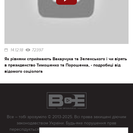
14.12.18
72397
Як рівняни сприймають Вакарчука та Зеленського і чи вірять
в президенство Тимошенко та Порошенка, - подробиці від
відомого соціолога
Все – тобі зрозуміло © 2013-2025. Всі права захищені діючим
законодавством України. Будь-яке порушення прав
переслідується в судовому порядку. Будь-яке відтворення