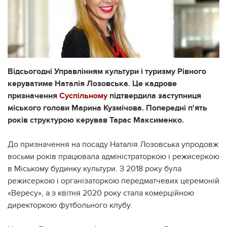
Відсьогодні Управлінням культури і туризму Рівного
керуватиме Наталія Лозовська. Це кадрове
призначення
Суспільному
підтвердила заступниця
міського голови Марина Кузмічова. Попередні п'ять
років структурою керував Тарас Максименко.
До призначення на посаду Наталія Лозовська упродовж
восьми років працювала адміністраторкою і режисеркою
в Міському будинку культури. З 2018 року була
режисеркою і організаторкою передматчевих церемоній
«Вересу», а з квітня 2020 року стала комерційною
директоркою футбольного клубу.