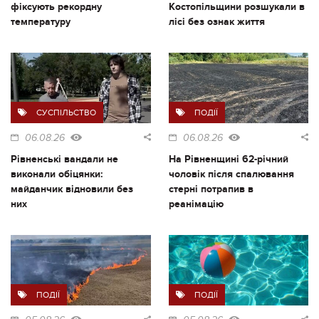
фіксують рекордну
Костопільщини розшукали в
температуру
лісі без ознак життя
СУСПІЛЬСТВО
ПОДІЇ
06.08.26
06.08.26
Рівненські вандали не
На Рівненщині 62-річний
виконали обіцянки:
чоловік після спалювання
майданчик відновили без
стерні потрапив в
них
реанімацію
ПОДІЇ
ПОДІЇ