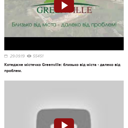
29.09.19
55451
Котеджне містечко Greenville: близько від міста - далеко від
проблем.