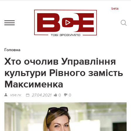
Головна
Хто очолив Управління
культури Рівного замість
Максименка
vse.rv.
0
0
27.04.2021