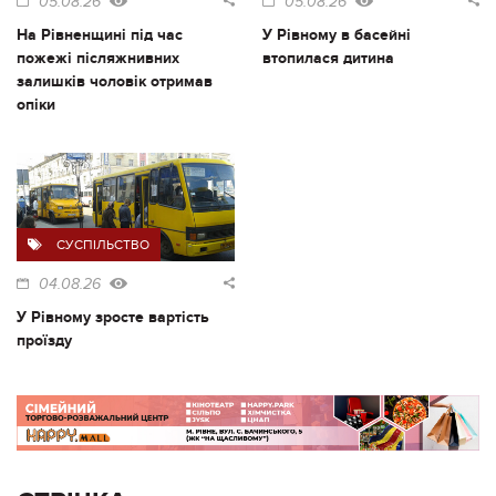
05.08.26
05.08.26
На Рівненщині під час
У Рівному в басейні
пожежі післяжнивних
втопилася дитина
залишків чоловік отримав
опіки
СУСПІЛЬСТВО
04.08.26
У Рівному зросте вартість
проїзду