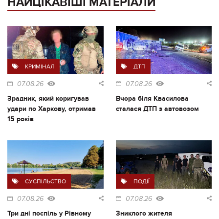
НАЙЦІКАВІШІ МАТЕРІАЛИ
КРИМІНАЛ
ДТП
07.08.26
07.08.26
Зрадник, який коригував
Вчора біля Квасилова
удари по Харкову, отримав
сталася ДТП з автовозом
15 років
СУСПІЛЬСТВО
ПОДІЇ
07.08.26
07.08.26
Три дні поспіль у Рівному
Зниклого жителя