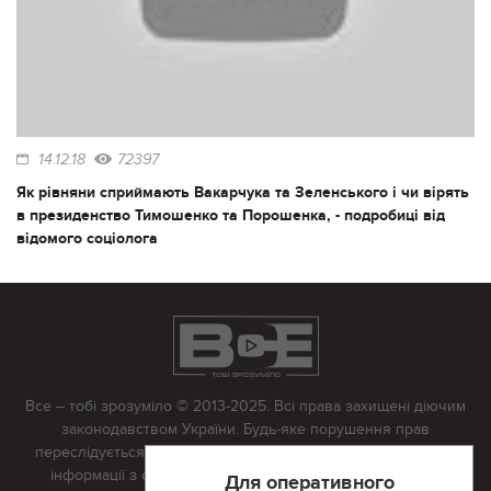
14.12.18
72397
Як рівняни сприймають Вакарчука та Зеленського і чи вірять
в президенство Тимошенко та Порошенка, - подробиці від
відомого соціолога
Все – тобі зрозуміло © 2013-2025. Всі права захищені діючим
законодавством України. Будь-яке порушення прав
переслідується в судовому порядку. Будь-яке відтворення
інформації з сайту тільки з письмово дозволу редакції.
Для оперативного