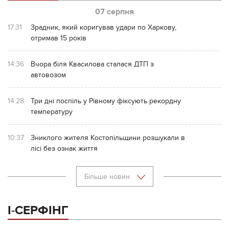
07 серпня
17:31
Зрадник, який коригував удари по Харкову,
отримав 15 років
14:36
Вчора біля Квасилова сталася ДТП з
автовозом
14:28
Три дні поспіль у Рівному фіксують рекордну
температуру
10:37
Зниклого жителя Костопільщини розшукали в
лісі без ознак життя
Більше новин
І-СЕРФІНГ