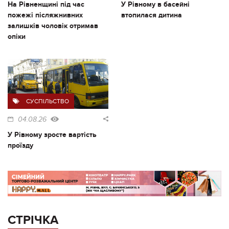
На Рівненщині під час
У Рівному в басейні
пожежі післяжнивних
втопилася дитина
залишків чоловік отримав
опіки
СУСПІЛЬСТВО
04.08.26
У Рівному зросте вартість
проїзду
СТРІЧКА