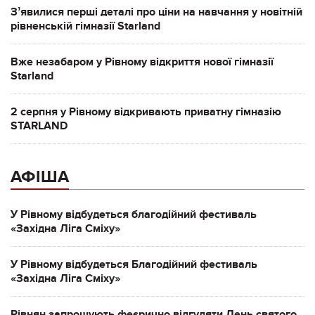
Зʼявилися перші деталі про ціни на навчання у новітній
рівненській гімназії Starland
Вже незабаром у Рівному відкриття нової гімназії
Starland
2 серпня у Рівному відкривають приватну гімназію
STARLAND
АФІША
У Рівному відбудеться благодійний фестиваль
«Західна Ліга Сміху»
У Рівному відбудеться Благодійний фестиваль
«Західна Ліга Сміху»
Рівнян запрошують феєрично відгуляти День святого