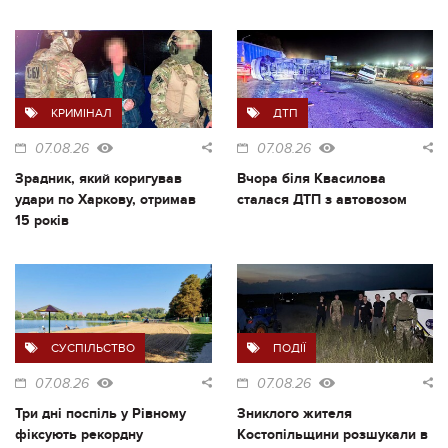
КРИМІНАЛ
ДТП
07.08.26
07.08.26
Зрадник, який коригував
Вчора біля Квасилова
удари по Харкову, отримав
сталася ДТП з автовозом
15 років
СУСПІЛЬСТВО
ПОДІЇ
07.08.26
07.08.26
Три дні поспіль у Рівному
Зниклого жителя
фіксують рекордну
Костопільщини розшукали в