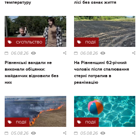
температуру
лісі без ознак життя
СУСПІЛЬСТВО
ПОДІЇ
06.08.26
06.08.26
Рівненські вандали не
На Рівненщині 62-річний
виконали обіцянки:
чоловік після спалювання
майданчик відновили без
стерні потрапив в
них
реанімацію
ПОДІЇ
ПОДІЇ
05.08.26
05.08.26