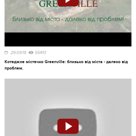
29.09.19
55451
Котеджне містечко Greenville: близько від міста - далеко від
проблем.