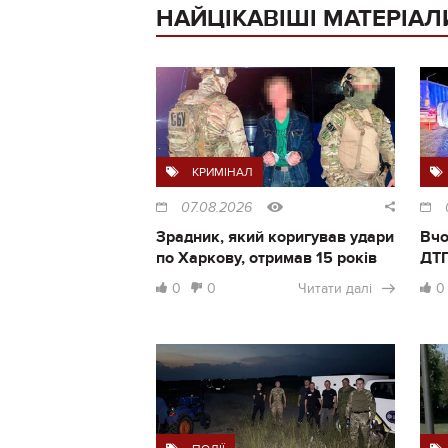
НАЙЦІКАВІШІ МАТЕРІАЛ
КРИМІНАЛ
07.08.2026
Зрадник, який коригував удари
Вчо
по Харкову, отримав 15 років
ДТП
0
0
Читати далі
0