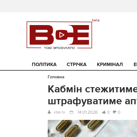
ПОЛІТИКА
СТРІЧКА
КРИМІНАЛ
Е
Головна
Кабмін стежитиме 
штрафуватиме апт
vse.rv
0
0
14.01.2026