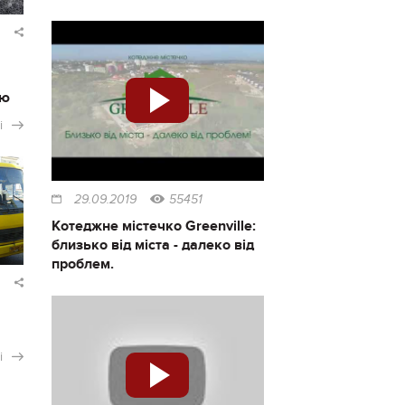
ію
і
29.09.2019
55451
Котеджне містечко Greenville:
близько від міста - далеко від
проблем.
і