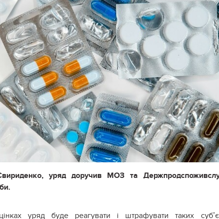
 Свириденко, уряд доручив МОЗ та Держпродспоживслу
оби.
інках уряд буде реагувати і штрафувати таких субʼєк