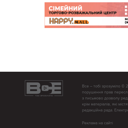
Все – тобі зрозуміло © 
порушення прав переслід
з письмово дозволу редак
крім матеріалів, які міс
редакційна рада. Елект
Реклама на сайті