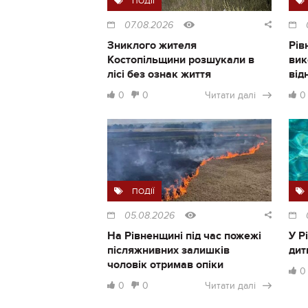
ПОДІЇ
07.08.2026
Зниклого жителя
Рів
Костопільщини розшукали в
вик
лісі без ознак життя
від
0
0
Читати далі
0
ПОДІЇ
05.08.2026
На Рівненщині під час пожежі
У Р
післяжнивних залишків
дит
чоловік отримав опіки
0
0
0
Читати далі