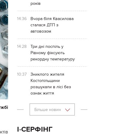
років
14:36
Вчора біля Квасилова
сталася ДТП з
автовозом
14:28
Три дні поспіль у
Рівному фіксують
рекордну температуру
10:37
Зниклого жителя
Костопільщини
розшукали в лісі без
ознак життя
жбі
Більше новин
І-СЕРФІНГ
тів