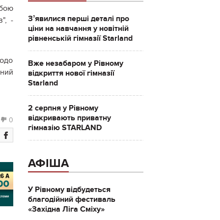
жбою
Зʼявилися перші деталі про
", -
ціни на навчання у новітній
рівненській гімназії Starland
щодо
Вже незабаром у Рівному
ьний
відкриття нової гімназії
Starland
2 серпня у Рівному
відкривають приватну
0
гімназію STARLAND
АФІША
У Рівному відбудеться
благодійний фестиваль
«Західна Ліга Сміху»