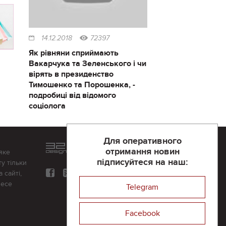
14.12.2018
72397
Як рівняни сприймають
Вакарчука та Зеленського і чи
вірять в президенство
Тимошенко та Порошенка, -
подробиці від відомого
соціолога
Для оперативного
Розроблений та підтримується
отримання новин
яке
в
компанії 32х32
підписуйтеся на наш:
у тільки
 сайті,
несе
Telegram
Facebook