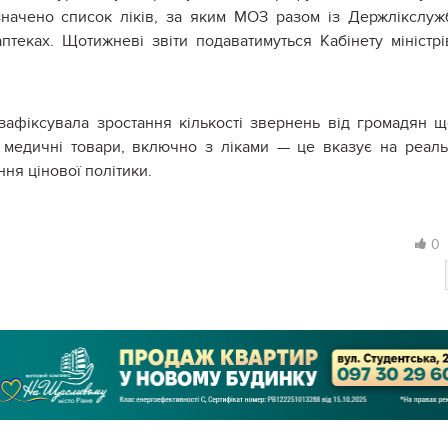
начено список ліків, за яким МОЗ разом із Держлікслу
птеках. Щотижневі звіти подаватимуться Кабінету міністрів
афіксувала зростання кількості звернень від громадян 
 медичні товари, включно з ліками — це вказує на реал
ня цінової політики.
0