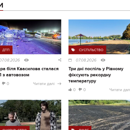
И
ДТП
СУСПІЛЬСТВО
07.08.2026
07.08.2026
ра біля Квасилова сталася
Три дні поспіль у Рівному
 з автовозом
фіксують рекордну
температуру
0
Читати далі
0
0
Читати дал