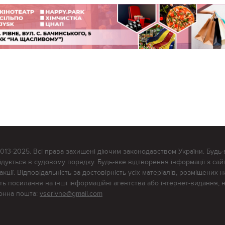
2013-2025. Всі права захищені діючим законодавством України. Будь-
ується в судовому порядку. Будь-яке відтворення інформації з сайт
ції. Відповідальність за достовірність усіх матеріалів, розміщених на
тять посилання на інші інформаційні агентства або інтернет-видання, 
ронна пошта:
vserivne@gmail.com