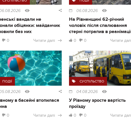
СУСПІЛЬСТВО
ПОДІЇ
06.08.2026
06.08.2026
ненські вандали не
На Рівненщині 62-річний
онали обіцянки: майданчик
чоловік після спалювання
новили без них
стерні потрапив в реанімац
0
Читати далі
0
0
Читати дал
ПОДІЇ
СУСПІЛЬСТВО
05.08.2026
04.08.2026
івному в басейні втопилася
У Рівному зросте вартість
ина
проїзду
0
Читати далі
0
0
Читати дал