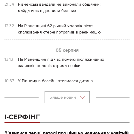
21:34
Рівненські вандали не виконали обіцянки:
майданчик відновили без них
12:32
На Рівненщині 62-річний чоловік після
спалювання стерні потрапив в реанімацію
05 серпня
13:13
На Рівненщині під час пожежі післяжнивних
залишків чоловік отримав опіки
10:37
У Рівному в басейні втопилася дитина
Більше новин
І-СЕРФІНГ
Зʼявилися перші деталі про ціни на навчання у новітній