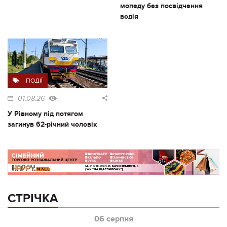
мопеду без посвідчення
водія
ПОДІЇ
01.08.26
У Рівному під потягом
загинув 62-річний чоловік
СТРІЧКА
06 серпня