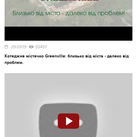
29.09.19
55451
Котеджне містечко Greenville: близько від міста - далеко від
проблем.