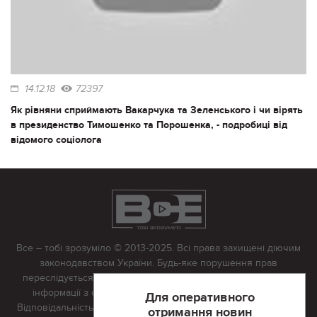
14.12.18
72397
Як рівняни сприймають Вакарчука та Зеленського і чи вірять
в президенство Тимошенко та Порошенка, - подробиці від
відомого соціолога
Все – тобі зрозуміло © 2013-2025. Всі права захищені діючим
законодавством України. Будь-яке порушення прав
переслідується в судовому порядку. Будь-яке відтворення
інформації з сайту тільки з письмово дозволу редакції.
Для оперативного
Відповідальність за достовірність усіх матеріалів, розміщених
отримання новин