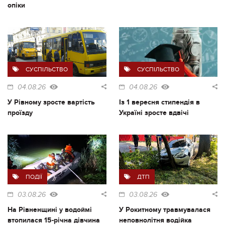
опіки
СУСПІЛЬСТВО
СУСПІЛЬСТВО
04.08.26
04.08.26
У Рівному зросте вартість
Із 1 вересня стипендія в
проїзду
Україні зросте вдвічі
ПОДІЇ
ДТП
03.08.26
03.08.26
На Рівненщині у водоймі
У Рокитному травмувалася
втопилася 15-річна дівчина
неповнолітня водійка