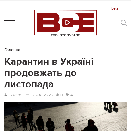
Головна
Карантин в Україні
продовжать до
листопада
vse.rv.
0
4
25.08.2020