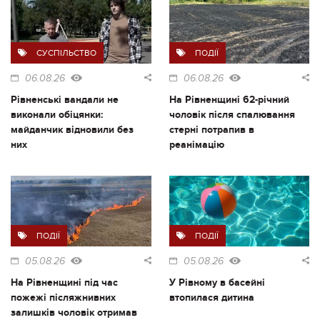
СУСПІЛЬСТВО
ПОДІЇ
06.08.26
06.08.26
Рівненські вандали не
На Рівненщині 62-річний
виконали обіцянки:
чоловік після спалювання
майданчик відновили без
стерні потрапив в
них
реанімацію
ПОДІЇ
ПОДІЇ
05.08.26
05.08.26
На Рівненщині під час
У Рівному в басейні
пожежі післяжнивних
втопилася дитина
залишків чоловік отримав