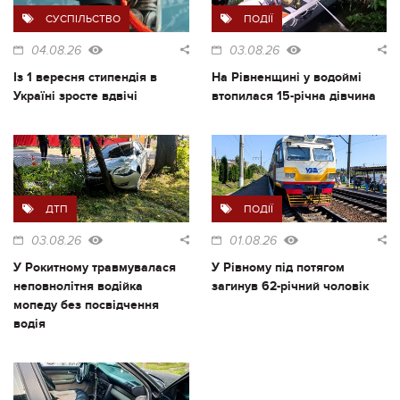
СУСПІЛЬСТВО
ПОДІЇ
04.08.26
03.08.26
Із 1 вересня стипендія в
На Рівненщині у водоймі
Україні зросте вдвічі
втопилася 15-річна дівчина
ДТП
ПОДІЇ
03.08.26
01.08.26
У Рокитному травмувалася
У Рівному під потягом
неповнолітня водійка
загинув 62-річний чоловік
мопеду без посвідчення
водія