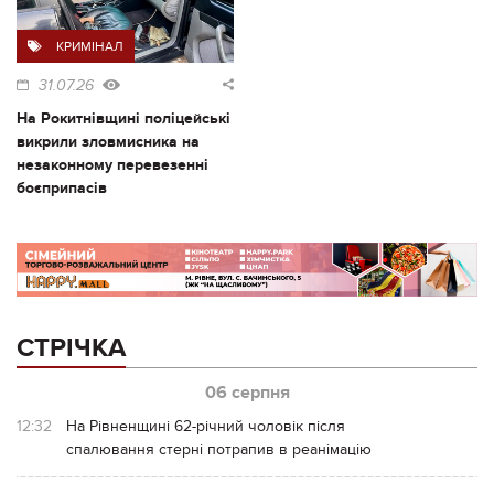
КРИМІНАЛ
31.07.26
На Рокитнівщині поліцейські
викрили зловмисника на
незаконному перевезенні
боєприпасів
СТРІЧКА
06 серпня
12:32
На Рівненщині 62-річний чоловік після
спалювання стерні потрапив в реанімацію