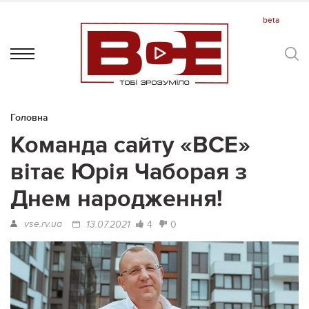
Головна
Команда сайту «ВСЕ»
вітає Юрія Чаборая з
Днем народження!
vse.rv.ua
4
0
13.07.2021