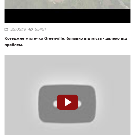
29.09.19
55451
Котеджне містечко Greenville: близько від міста - далеко від
проблем.