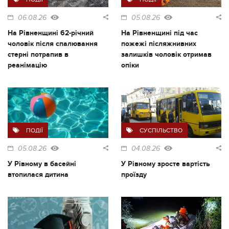
06.08.26
05.08.26
На Рівненщині 62-річний
На Рівненщині під час
чоловік після спалювання
пожежі післяжнивних
стерні потрапив в
залишків чоловік отримав
реанімацію
опіки
ПОДІЇ
СУСПІЛЬСТВО
05.08.26
04.08.26
У Рівному в басейні
У Рівному зросте вартість
втопилася дитина
проїзду