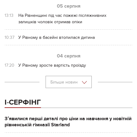
05 серпня
13:13
На Рівненщині під час пожежі післяжнивних
залишків чоловік отримав опіки
10:37
У Рівному в басейні втопилася дитина
04 серпня
17:20
У Рівному зросте вартість проїзду
Більше новин
І-СЕРФІНГ
Зʼявилися перші деталі про ціни на навчання у новітній
рівненській гімназії Starland