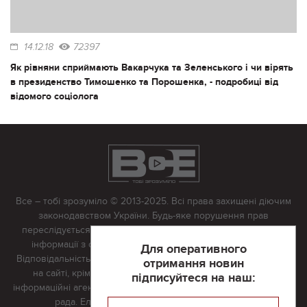
14.12.18
72397
Як рівняни сприймають Вакарчука та Зеленського і чи вірять
в президенство Тимошенко та Порошенка, - подробиці від
відомого соціолога
Все – тобі зрозуміло © 2013-2025. Всі права захищені діючим
законодавством України. Будь-яке порушення прав
переслідується в судовому порядку. Будь-яке відтворення
інформації з сайту тільки з письмово дозволу редакції.
Для оперативного
Відповідальність за достовірність усіх матеріалів, розміщених
отримання новин
на сайті, крім матеріалів, які містять посилання на інші
підписуйтеся на наш:
інформаційні агентства або інтернет-видання, несе редакційна
рада. Електронна пошта:
vserivne@gmail.com