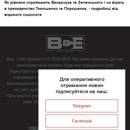
Як рівняни сприймають Вакарчука та Зеленського і чи вірять
в президенство Тимошенко та Порошенка, - подробиці від
відомого соціолога
Все – тобі зрозуміло © 2013-2025. Всі права захищені діючим
законодавством України. Будь-яке порушення прав
переслідується в судовому порядку. Будь-яке відтворення
інформації з сайту тільки з письмово дозволу редакції.
Для оперативного
Відповідальність за достовірність усіх матеріалів, розміщених
отримання новин
на сайті, крім матеріалів, які містять посилання на інші
підписуйтеся на наш:
інформаційні агентства або інтернет-видання, несе редакційна
рада. Електронна пошта:
vserivne@gmail.com
Telegram
Реклама на сайті
Facebook
Розроблений та підтримується