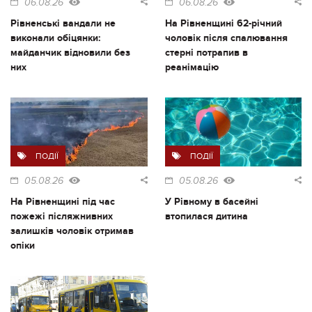
06.08.26
06.08.26
Рівненські вандали не
На Рівненщині 62-річний
виконали обіцянки:
чоловік після спалювання
майданчик відновили без
стерні потрапив в
них
реанімацію
ПОДІЇ
ПОДІЇ
05.08.26
05.08.26
На Рівненщині під час
У Рівному в басейні
пожежі післяжнивних
втопилася дитина
залишків чоловік отримав
опіки