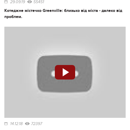
29.09.19
55451
Котеджне містечко Greenville: близько від міста - далеко від
проблем.
14.12.18
72397