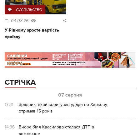
СУСПІЛЬСТВО
04.08.26
У Рівному зросте вартість
проїзду
СТРІЧКА
07 серпня
17:31
Зрадник, який коригував удари по Харкову,
отримав 15 років
14:36
Вчора біля Квасилова сталася ДТП з
автовозом