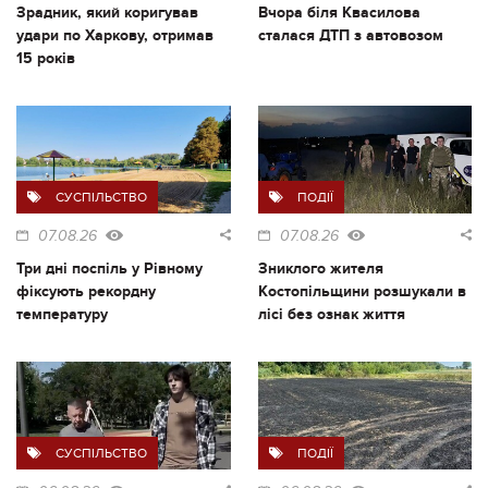
Зрадник, який коригував
Вчора біля Квасилова
удари по Харкову, отримав
сталася ДТП з автовозом
15 років
СУСПІЛЬСТВО
ПОДІЇ
07.08.26
07.08.26
Три дні поспіль у Рівному
Зниклого жителя
фіксують рекордну
Костопільщини розшукали в
температуру
лісі без ознак життя
СУСПІЛЬСТВО
ПОДІЇ