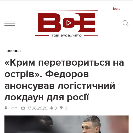
Головна
«Крим перетвориться на
острів». Федоров
анонсував логістичний
локдаун для росії
vse
0
0
17.06.2026