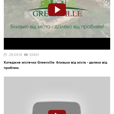
29.09.19
55451
Котеджне містечко Greenville: близько від міста - далеко від
проблем.