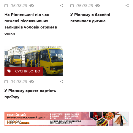
05.08.26
05.08.26
На Рівненщині під час
У Рівному в басейні
пожежі післяжнивних
втопилася дитина
залишків чоловік отримав
опіки
СУСПІЛЬСТВО
04.08.26
У Рівному зросте вартість
проїзду