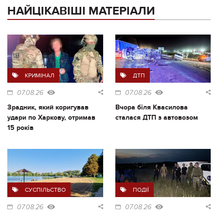
НАЙЦІКАВІШІ МАТЕРІАЛИ
КРИМІНАЛ
ДТП
07.08.26
07.08.26
Зрадник, який коригував
Вчора біля Квасилова
удари по Харкову, отримав
сталася ДТП з автовозом
15 років
СУСПІЛЬСТВО
ПОДІЇ
07.08.26
07.08.26