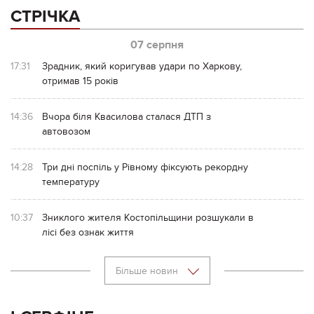
СТРІЧКА
07 серпня
17:31
Зрадник, який коригував удари по Харкову,
отримав 15 років
14:36
Вчора біля Квасилова сталася ДТП з
автовозом
14:28
Три дні поспіль у Рівному фіксують рекордну
температуру
10:37
Зниклого жителя Костопільщини розшукали в
лісі без ознак життя
Більше новин