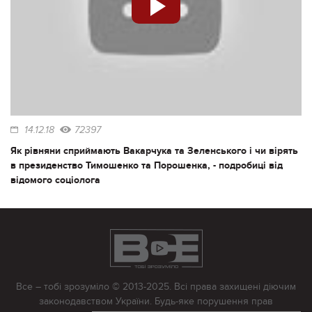
14.12.18
72397
Як рівняни сприймають Вакарчука та Зеленського і чи вірять
в президенство Тимошенко та Порошенка, - подробиці від
відомого соціолога
Все – тобі зрозуміло © 2013-2025. Всі права захищені діючим
законодавством України. Будь-яке порушення прав