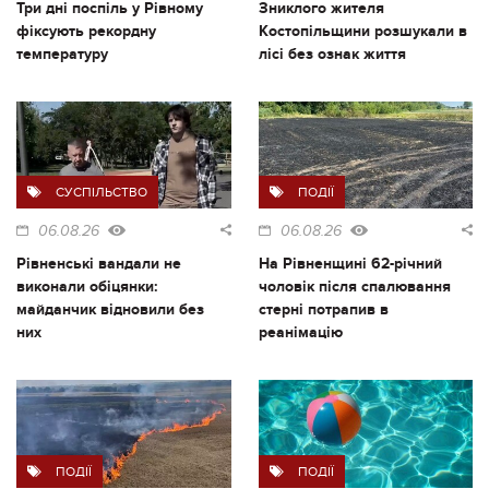
Три дні поспіль у Рівному
Зниклого жителя
фіксують рекордну
Костопільщини розшукали в
температуру
лісі без ознак життя
СУСПІЛЬСТВО
ПОДІЇ
06.08.26
06.08.26
Рівненські вандали не
На Рівненщині 62-річний
виконали обіцянки:
чоловік після спалювання
майданчик відновили без
стерні потрапив в
них
реанімацію
ПОДІЇ
ПОДІЇ