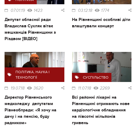
07.01.19
1423
03.12.18
1774
Депутат обласної ради
На Рівненщині особливі діти
Владислав Сухляк вітає
влаштували концерт
мешканців Рівненщини з
Різдвом [ВІДЕО]
ПОЛІТИКА
,
НАУКА І
ТЕХНОЛОГІЇ
СУСПІЛЬСТВО
19.07.18
3620
11.07.18
2269
Директор Рівненського
Всі районні лікарні на
медколеджу депутатам
Рівненщині отримають нове
Рівнеоблради: «Я хочу на
кардіологічне обладнання
дачу і на пенсію, буду
на півсотні мільйонів
радником»
гривень