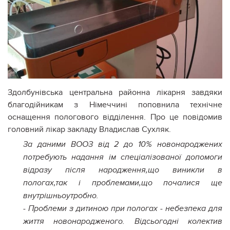
Здолбунівська центральна районна лікарня завдяки
благодійникам з Німеччині поповнила технічне
оснащення пологового відділення. Про це повідомив
головний лікар закладу Владислав Сухляк.
За даними ВООЗ від 2 до 10% новонароджених
потребують надання ім спеціалізованої допомоги
відразу після народження,що виникли в
пологах,так і проблемами,що почалися ще
внутрішньоутробно.
- Проблеми з дитиною при пологах - небезпека для
життя новонародженого. Відсьогодні колектив