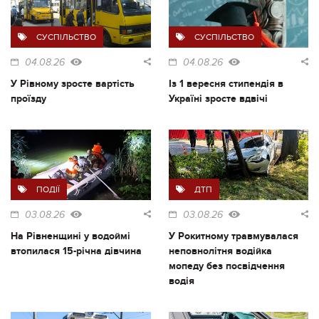
СУСПІЛЬСТВО
СУСПІЛЬСТВО
04.08.26
04.08.26
У Рівному зросте вартість
Із 1 вересня стипендія в
проїзду
Україні зросте вдвічі
ПОДІЇ
ДТП
03.08.26
03.08.26
На Рівненщині у водоймі
У Рокитному травмувалася
втопилася 15-річна дівчина
неповнолітня водійка
мопеду без посвідчення
водія