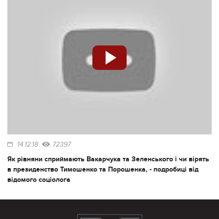
14.12.18
72397
Як рівняни сприймають Вакарчука та Зеленського і чи вірять
в президенство Тимошенко та Порошенка, - подробиці від
відомого соціолога