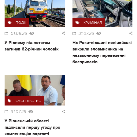
ПОДІЇ
КРИМІНАЛ
01.08.26
31.07.26
У Рівному під потягом
На Рокитнівщині поліцейські
загинув 62-річний чоловік
викрили зловмисника на
незаконному перевезенні
боєприпасів
СУСПІЛЬСТВО
31.07.26
У Рівненській області
підписали першу угоду про
компенсацію вартості