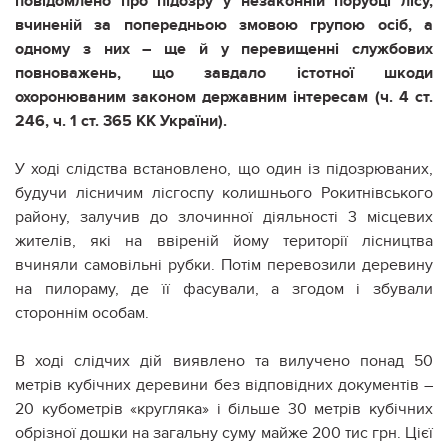
повідомлено про підозру у незаконній порубці лісу,
вчиненій за попередньою змовою групою осіб, а
одному з них – ще й у перевищенні службових
повноважень, що завдало істотної шкоди
охоронюваним законом державним інтересам (ч. 4 ст.
246, ч. 1 ст. 365 КК України).
У ході слідства встановлено, що один із підозрюваних,
будучи лісничим лісгоспу колишнього Рокитнівського
району, залучив до злочинної діяльності 3 місцевих
жителів, які на ввіреній йому території лісництва
вчиняли самовільні рубки. Потім перевозили деревину
на пилораму, де її фасували, а згодом і збували
стороннім особам.
В ході слідчих дій виявлено та вилучено понад 50
метрів кубічних деревини без відповідних документів –
20 кубометрів «кругляка» і більше 30 метрів кубічних
обрізної дошки на загальну суму майже 200 тис грн. Цієї