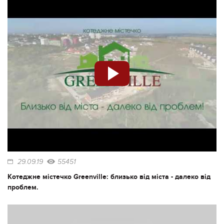
29.09.19
55451
Котеджне містечко Greenville: близько від міста - далеко від
проблем.