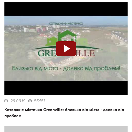
29.09.19
55451
Котеджне містечко Greenville: близько від міста - далеко від
проблем.