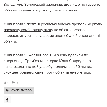
Володимир Зеленський
зазначав
, що лише по газових
об’єктах окупанти тоді випустили 35 ракет.
У ніч проти 5 жовтня російські війська
провели чергову
масовану комбіновану атаку
на об’єкти газової
інфраструктури. Під ударами знову були й енергетичні
об'єкти.
У ніч проти 10 жовтня росіяни знову вдарили по
енергетиці. Прем’єр-міністерка Юлія Свириденко
наголосила, що цей
удар був одним із найбільших
сконцентрованих
саме проти обʼєктів енергетики.
0
0
СУСПІЛЬСТВО