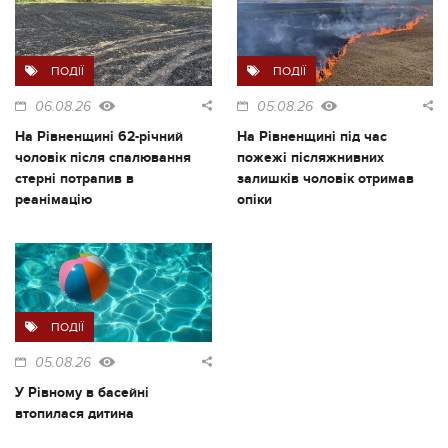
ПОДІЇ
ПОДІЇ
06.08.26
05.08.26
На Рівненщині 62-річний
На Рівненщині під час
чоловік після спалювання
пожежі післяжнивних
стерні потрапив в
залишків чоловік отримав
реанімацію
опіки
ПОДІЇ
05.08.26
У Рівному в басейні
втопилася дитина