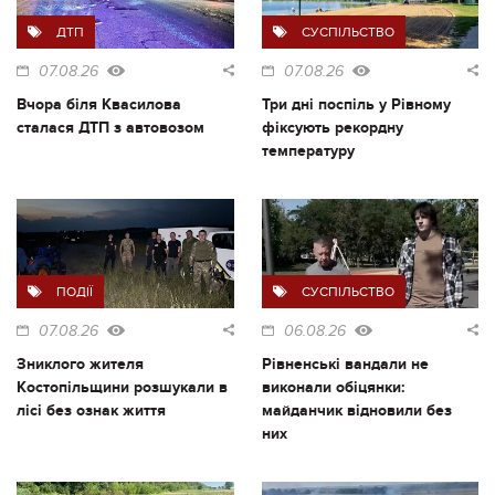
ДТП
СУСПІЛЬСТВО
07.08.26
07.08.26
Вчора біля Квасилова
Три дні поспіль у Рівному
сталася ДТП з автовозом
фіксують рекордну
температуру
ПОДІЇ
СУСПІЛЬСТВО
07.08.26
06.08.26
Зниклого жителя
Рівненські вандали не
Костопільщини розшукали в
виконали обіцянки:
лісі без ознак життя
майданчик відновили без
них