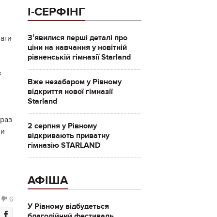
І-СЕРФІНГ
Зʼявилися перші деталі про
вати
ціни на навчання у новітній
рівненській гімназії Starland
з
Вже незабаром у Рівному
відкриття нової гімназії
Starland
араз
2 серпня у Рівному
ти
відкривають приватну
гімназію STARLAND
АФІША
6
У Рівному відбудеться
благодійний фестиваль