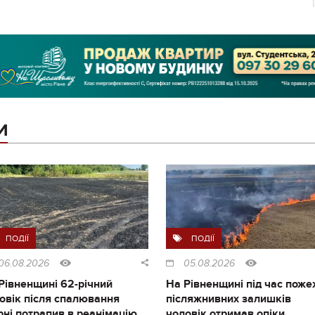
И
ПОДІЇ
ПОДІЇ
06.08.2026
05.08.2026
Рівненщині 62-річний
На Рівненщині під час поже
овік після спалювання
післяжнивних залишків
рні потрапив в реанімацію
чоловік отримав опіки