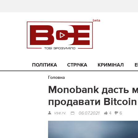
ПОЛІТИКА
СТРІЧКА
КРИМІНАЛ
Е
Головна
Monobank дасть м
продавати Bitcoin
vse.rv.
4
6
06.07.2021