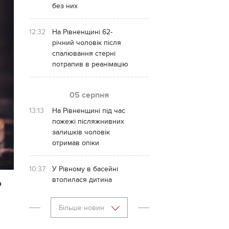
без них
12:32
На Рівненщині 62-
річний чоловік після
спалювання стерні
потрапив в реанімацію
05 серпня
13:13
На Рівненщині під час
пожежі післяжнивних
залишків чоловік
отримав опіки
10:37
У Рівному в басейні
втопилася дитина
ю
Більше новин