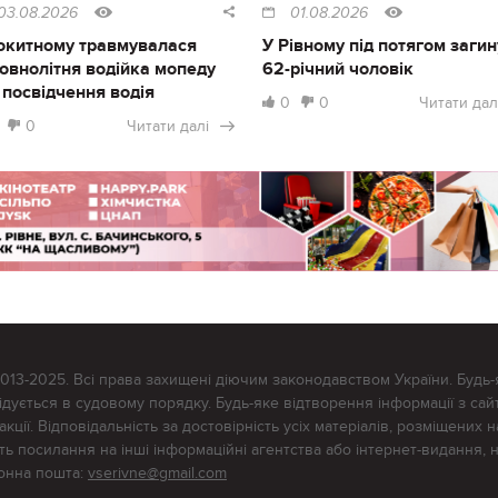
03.08.2026
01.08.2026
окитному травмувалася
У Рівному під потягом загин
овнолітня водійка мопеду
62-річний чоловік
 посвідчення водія
0
0
Читати дал
0
Читати далі
2013-2025. Всі права захищені діючим законодавством України. Будь-
ується в судовому порядку. Будь-яке відтворення інформації з сайт
ції. Відповідальність за достовірність усіх матеріалів, розміщених на
тять посилання на інші інформаційні агентства або інтернет-видання, 
ронна пошта:
vserivne@gmail.com