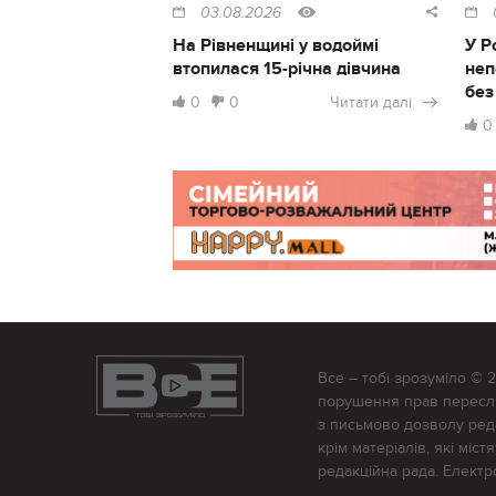
03.08.2026
На Рівненщині у водоймі
У Р
втопилася 15-річна дівчина
неп
без
0
0
Читати далі
0
Все – тобі зрозуміло © 
порушення прав переслід
з письмово дозволу редак
крім матеріалів, які міс
редакційна рада. Елект