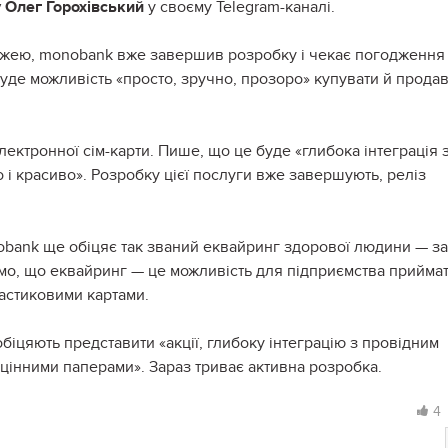
 Олег Горохівський
у своєму Telegram-каналі.
біржею, monobank вже завершив розробку і чекає погодження
буде можливість «просто, зручно, прозоро» купувати й прода
ектронної сім-карти. Пише, що це буде «глибока інтеграція 
 і красиво». Розробку цієї послуги вже завершують, реліз
bank ще обіцяє так званий еквайринг здорової людини — з
имо, що еквайринг — це можливість для підприємства прийма
ластиковими картами.
обіцяють представити «акції, глибоку інтеграцію з провідним
цінними паперами». Зараз триває активна розробка.
4