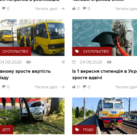
0
Читати далі
0
0
Читати дал
СУСПІЛЬСТВО
СУСПІЛЬСТВО
04.08.2026
04.08.2026
івному зросте вартість
Із 1 вересня стипендія в Укр
їзду
зросте вдвічі
0
Читати далі
0
0
Читати дал
ДТП
ПОДІЇ