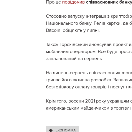
Про це
повідомив
співзасновник банку
Стосовно запуску інтеграції з крипто
Національного банку. Реліз картки, де 
Bitcoin, обіцяють у липні.
Також Горохівський анонсував проект ел
мобільним оператором. Все буде просто
запланований на серпень.
На липень-серпень співзасновник mono
триває його активна розробка. Зазнач
безготівкову оплату товарів і послуг п
Крім того, восени 2021 року українцям 
американським майданчиком з торгівлі 
ЕКОНОМІКА