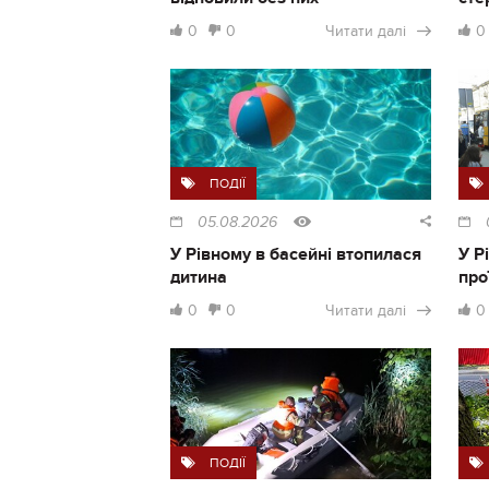
0
0
Читати далі
0
ПОДІЇ
05.08.2026
У Рівному в басейні втопилася
У Р
дитина
про
0
0
Читати далі
0
ПОДІЇ