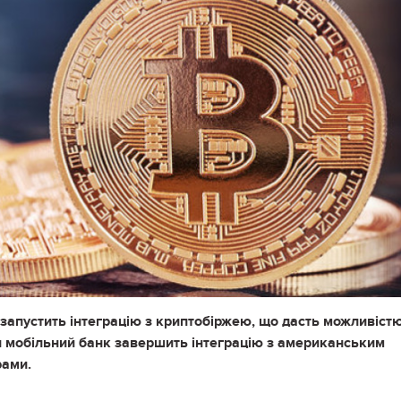
запустить інтеграцію з криптобіржею, що дасть можливіст
ни мобільний банк завершить інтеграцію з американським
рами.