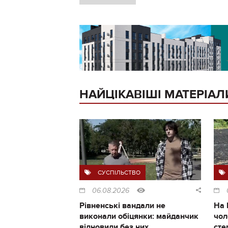
НАЙЦІКАВІШІ МАТЕРІАЛ
СУСПІЛЬСТВО
06.08.2026
Рівненські вандали не
На 
виконали обіцянки: майданчик
чол
відновили без них
сте