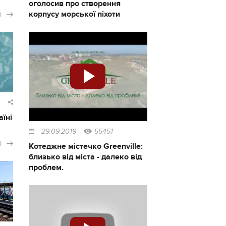
оголосив про створення
корпусу морської піхоти
і
аїні
29.09.2019
55451
і
Котеджне містечко Greenville:
близько від міста - далеко від
проблем.