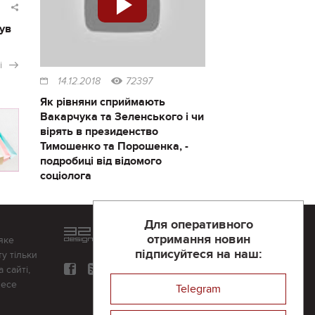
ув
і
14.12.2018
72397
Як рівняни сприймають
Вакарчука та Зеленського і чи
вірять в президенство
Тимошенко та Порошенка, -
подробиці від відомого
соціолога
Для оперативного
Розроблений та підтримується
отримання новин
яке
в
компанії 32х32
підписуйтеся на наш:
у тільки
 сайті,
несе
Telegram