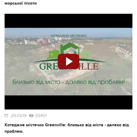
морської піхоти
29.09.19
55451
Котеджне містечко Greenville: близько від міста - далеко від
проблем.