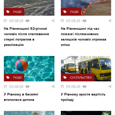
ПОДІЇ
ПОДІЇ
06.08.26
05.08.26
На Рівненщині 62-річний
На Рівненщині під час
чоловік після спалювання
пожежі післяжнивних
стерні потрапив в
залишків чоловік отримав
реанімацію
опіки
ПОДІЇ
СУСПІЛЬСТВО
05.08.26
04.08.26
У Рівному в басейні
У Рівному зросте вартість
втопилася дитина
проїзду