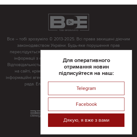
Все – тобі зрозуміло © 2013-2025. Всі права захищені діючим
законодавством України. Будь-яке порушення прав
переслідується в судовому порядку. Будь-яке відтворення
інформації з сайту тільки з письмово дозволу редакції.
Для оперативного
Відповідальність за достовірність усіх матеріалів, розміщених
отримання новин
на сайті, крім матеріалів, які містять посилання на інші
підписуйтеся на наш:
інформаційні агентства або інтернет-видання, несе редакційна
рада. Електронна пошта:
vserivne@gmail.com
Telegram
Реклама на сайті
Facebook
Розроблений та підтримується
в
компанії 32х32
Дякую, я вже з вами