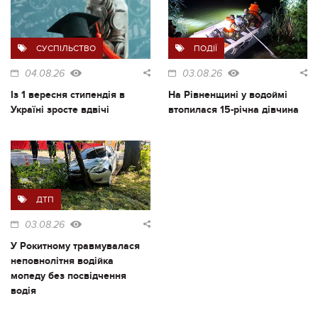
СУСПІЛЬСТВО
ПОДІЇ
04.08.26
03.08.26
Із 1 вересня стипендія в
На Рівненщині у водоймі
Україні зросте вдвічі
втопилася 15-річна дівчина
ДТП
03.08.26
У Рокитному травмувалася
неповнолітня водійка
мопеду без посвідчення
водія