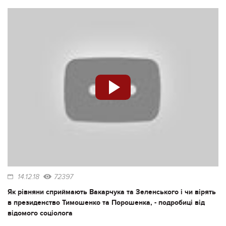
14.12.18
72397
Як рівняни сприймають Вакарчука та Зеленського і чи вірять
в президенство Тимошенко та Порошенка, - подробиці від
відомого соціолога