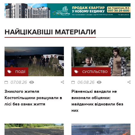
НАЙЦІКАВІШІ МАТЕРІАЛИ
ПОДІЇ
СУСПІЛЬСТВО
07.08.26
06.08.26
Зниклого жителя
Рівненські вандали не
Костопільщини розшукали в
виконали обіцянки:
лісі без ознак життя
майданчик відновили без
них