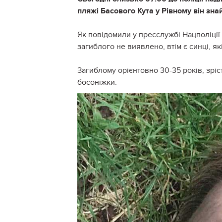
пляжі Басового Кута у Рівному він зна
Як повідомили у пресслужбі Нацполіції Р
загиблого не виявлено, втім є синці, як
Загиблому орієнтовно 30-35 років, зріс
босоніжки.