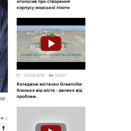
оголосив про створення
корпусу морської піхоти
29.09.2019
55451
Котеджне містечко Greenville:
близько від міста - далеко від
проблем.
68-
0