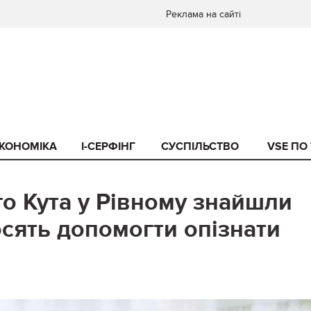
Реклама на сайті
КОНОМІКА
I-СЕРФІНГ
СУСПІЛЬСТВО
VSE ПО
го Кута у Рівному знайшли
осять допомогти опізнати