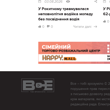
03.08.2026
У Рокитному травмувалася
У Р
неповнолітня водійка мопеду
62-
без посвідчення водія
0
0
0
Читати далі
Все – тобі зрозуміло © 
порушення прав переслід
з письмово дозволу редак
крім матеріалів, які міс
редакційна рада. Елект