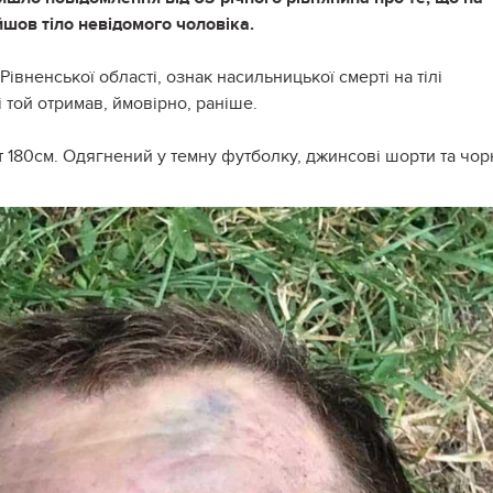
йшов тіло невідомого чоловіка.
івненської області, ознак насильницької смерті на тілі
і той отримав, ймовірно, раніше.
т 180см. Одягнений у темну футболку, джинсові шорти та чор