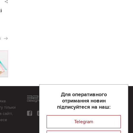
і
і
Для оперативного
Розроблений та підтримується
отримання новин
яке
в
компанії 32х32
підписуйтеся на наш:
у тільки
 сайті,
несе
Telegram