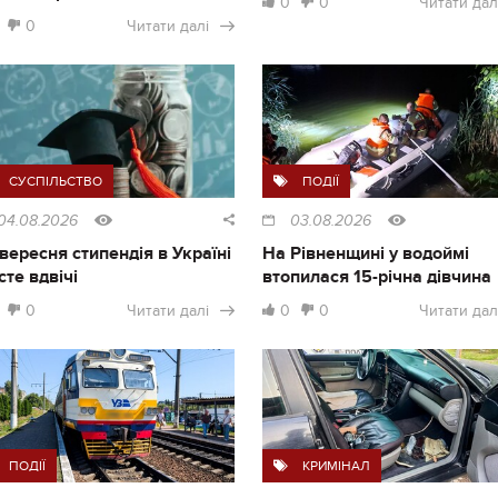
0
0
Читати дал
0
Читати далі
СУСПІЛЬСТВО
ПОДІЇ
04.08.2026
03.08.2026
1 вересня стипендія в Україні
На Рівненщині у водоймі
сте вдвічі
втопилася 15-річна дівчина
0
Читати далі
0
0
Читати дал
ПОДІЇ
КРИМІНАЛ