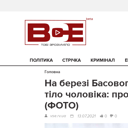
ПОЛІТИКА
СТРІЧКА
КРИМІНАЛ
Е
Головна
На березі Басово
тіло чоловіка: пр
(ФОТО)
vse.rv.ua
0
0
13.07.2021