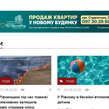
И
ПОДІЇ
ПОДІЇ
05.08.2026
05.08.2026
Рівненщині під час пожежі
У Рівному в басейні втопил
ляжнивних залишків
дитина
овік отримав опіки