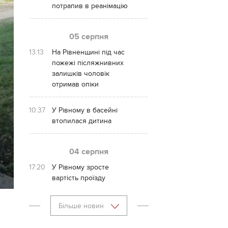
потрапив в реанімацію
05 серпня
13:13
На Рівненщині під час
пожежі післяжнивних
залишків чоловік
отримав опіки
10:37
У Рівному в басейні
втопилася дитина
04 серпня
17:20
У Рівному зросте
вартість проїзду
Більше новин