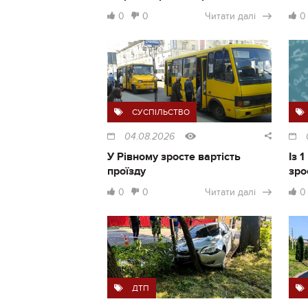
0
0
Читати далі
0
СУСПІЛЬСТВО
04.08.2026
У Рівному зросте вартість
Із 
проїзду
зро
0
0
Читати далі
0
ДТП