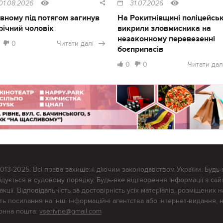
01.08.2026
31.07.2026
івному під потягом загинув
На Рокитнівщині поліцейськ
річний чоловік
викрили зловмисника на
незаконному перевезенні
0
Читати далі
боєприпасів
0
0
Читати дал
2013-2025. Всі права захищені діючим законодавством України. Будь-
ується в судовому порядку. Будь-яке відтворення інформації з сайт
ції. Відповідальність за достовірність усіх матеріалів, розміщених на
тять посилання на інші інформаційні агентства або інтернет-видання, 
ронна пошта:
vserivne@gmail.com