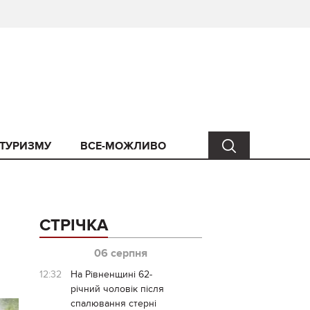
 ТУРИЗМУ
ВСЕ-МОЖЛИВО
СТРІЧКА
06 серпня
12:32
На Рівненщині 62-
річний чоловік після
спалювання стерні