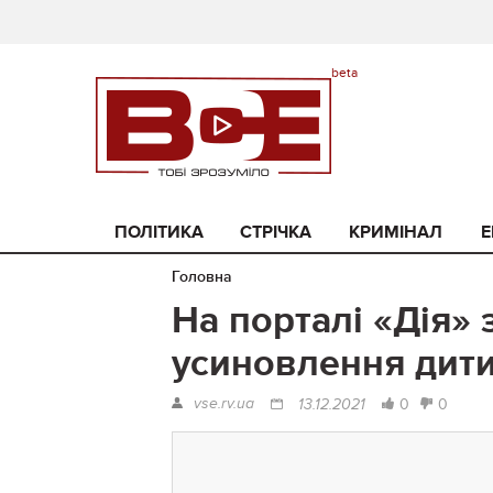
ПОЛІТИКА
СТРІЧКА
КРИМІНАЛ
Е
Головна
На порталі «Дія» 
усиновлення дит
vse.rv.ua
0
0
13.12.2021