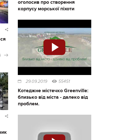
оголосив про створення
корпусу морської піхоти
ася
і
29.09.2019
55451
Котеджне містечко Greenville:
близько від міста - далеко від
проблем.
чик