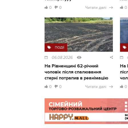
0
0
Читати далі
0
ПОДІЇ
06.08.2026
На Рівненщині 62-річний
На 
чоловік після спалювання
піс
стерні потрапив в реанімацію
чол
0
0
Читати далі
0