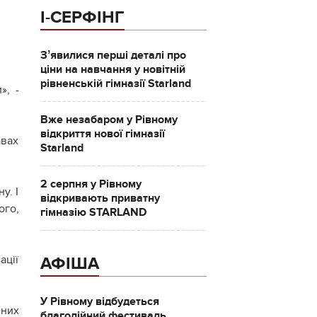
І-СЕРФІНГ
Зʼявилися перші деталі про
ціни на навчання у новітній
рівненській гімназії Starland
», -
Вже незабаром у Рівному
відкриття нової гімназії
авах
Starland
2 серпня у Рівному
у. І
відкривають приватну
ого,
гімназію STARLAND
ації
АФІША
У Рівному відбудеться
ених
благодійний фестиваль