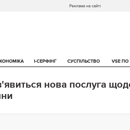
Реклама на сайті
КОНОМІКА
I-СЕРФІНГ
СУСПІЛЬСТВО
VSE ПО
з'явиться нова послуга щод
ини