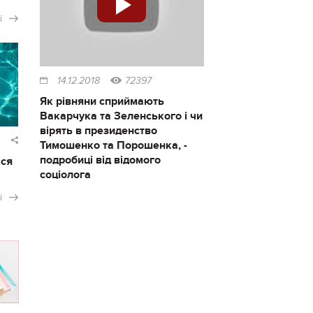
і
14.12.2018
72397
Як рівняни сприймають
Вакарчука та Зеленського і чи
вірять в президенство
Тимошенко та Порошенка, -
подробиці від відомого
ася
соціолога
і