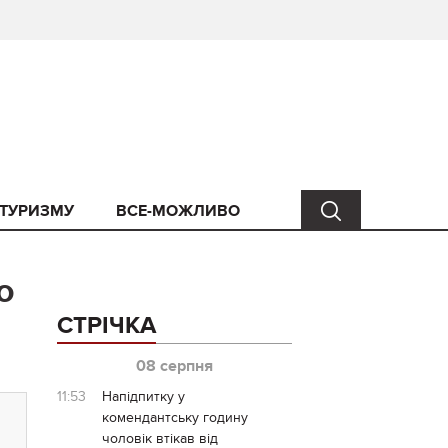
 ТУРИЗМУ
ВСЕ-МОЖЛИВО
о
СТРІЧКА
08 серпня
11:53
Напідпитку у
комендантську годину
чоловік втікав від