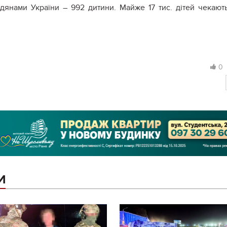
адянами України – 992 дитини. Майже 17 тис. дітей чекают
0
И