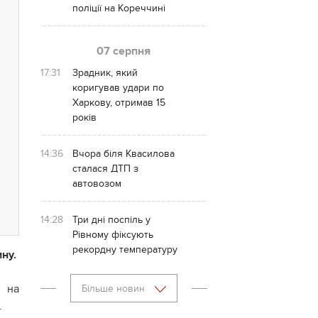
поліції на Кореччині
07 серпня
17:31
Зрадник, який
коригував удари по
Харкову, отримав 15
років
14:36
Вчора біля Квасилова
сталася ДТП з
автовозом
14:28
Три дні поспіль у
Рівному фіксують
рекордну температуру
ну.
 на
Більше новин
.