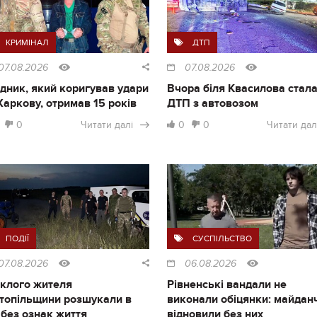
КРИМІНАЛ
ДТП
07.08.2026
07.08.2026
дник, який коригував удари
Вчора біля Квасилова стал
Харкову, отримав 15 років
ДТП з автовозом
0
Читати далі
0
0
Читати дал
ПОДІЇ
СУСПІЛЬСТВО
07.08.2026
06.08.2026
клого жителя
Рівненські вандали не
топільщини розшукали в
виконали обіцянки: майдан
і без ознак життя
відновили без них