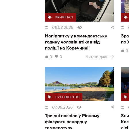
КРИМІНАЛ
08.08.2026
Напідпитку у комендантську
Зра
годину чоловік втікав від
по 
поліції на Кореччині
0
0
0
Читати далі
СУСПІЛЬСТВО
07.08.2026
Три дні поспіль у Рівному
Зни
фіксують рекордну
Кос
температуру
ліс