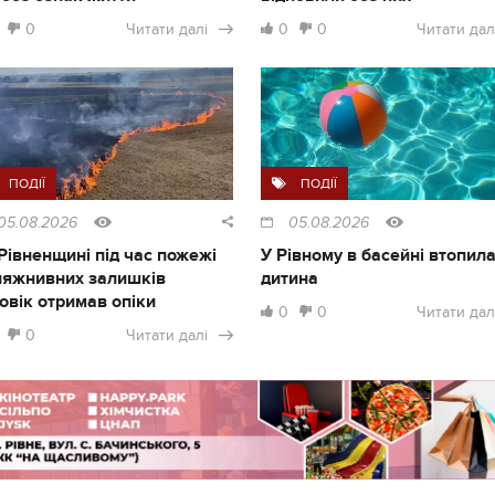
0
Читати далі
0
0
Читати дал
ПОДІЇ
ПОДІЇ
05.08.2026
05.08.2026
Рівненщині під час пожежі
У Рівному в басейні втопил
ляжнивних залишків
дитина
овік отримав опіки
0
0
Читати дал
0
Читати далі