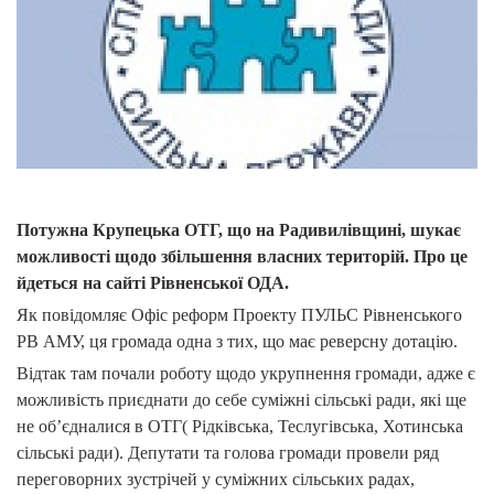
Потужна Крупецька ОТГ, що на Радивилівщині, шукає
можливості щодо збільшення власних територій. Про це
йдеться на сайті Рівненської ОДА.
Як повідомляє Офіс реформ Проекту ПУЛЬС Рівненського
РВ АМУ
, ця громада одна з тих, що має реверсну дотацію.
Відтак там почали роботу щодо укрупнення громади, адже є
можливість приєднати до себе суміжні сільські ради, які ще
не об’єдналися в ОТГ( Рідківська, Теслугівська, Хотинська
сільські ради). Депутати та голова громади провели ряд
переговорних зустрічей у суміжних сільських радах,