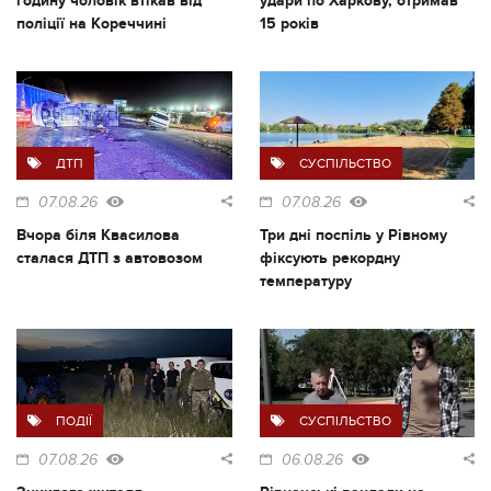
годину чоловік втікав від
удари по Харкову, отримав
поліції на Кореччині
15 років
ДТП
СУСПІЛЬСТВО
07.08.26
07.08.26
Вчора біля Квасилова
Три дні поспіль у Рівному
сталася ДТП з автовозом
фіксують рекордну
температуру
ПОДІЇ
СУСПІЛЬСТВО
07.08.26
06.08.26