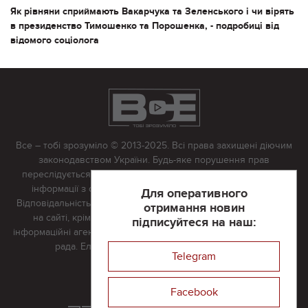
Як рівняни сприймають Вакарчука та Зеленського і чи вірять
в президенство Тимошенко та Порошенка, - подробиці від
відомого соціолога
Все – тобі зрозуміло © 2013-2025. Всі права захищені діючим
законодавством України. Будь-яке порушення прав
переслідується в судовому порядку. Будь-яке відтворення
інформації з сайту тільки з письмово дозволу редакції.
Для оперативного
Відповідальність за достовірність усіх матеріалів, розміщених
отримання новин
на сайті, крім матеріалів, які містять посилання на інші
підписуйтеся на наш:
інформаційні агентства або інтернет-видання, несе редакційна
рада. Електронна пошта:
vserivne@gmail.com
Telegram
Реклама на сайті
Facebook