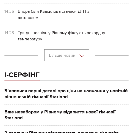
14:36
Вчора біля Квасилова сталася ДТП з
автовозом
14:28
Три дні поспіль у Рівному фіксують рекордну
температуру
Більше новин
І-СЕРФІНГ
Зʼявилися перші деталі про ціни на навчання у новітній
рівненській гімназії Starland
Вже незабаром у Рівному відкриття нової гімназії
Starland
2 серпня у Рівному відкривають приватну гімназію