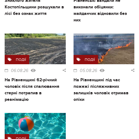
Зниклого жителя
Рівненські вандали не
Костопільщини розшукали в
виконали обіцянки:
лісі без ознак життя
майданчик відновили без
них
ПОДІЇ
ПОДІЇ
06.08.26
05.08.26
На Рівненщині 62-річний
На Рівненщині під час
чоловік після спалювання
пожежі післяжнивних
стерні потрапив в
залишків чоловік отримав
реанімацію
опіки
ПОДІЇ