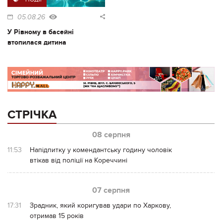
05.08.26
У Рівному в басейні
втопилася дитина
СТРІЧКА
08 серпня
11:53
Напідпитку у комендантську годину чоловік
втікав від поліції на Кореччині
07 серпня
17:31
Зрадник, який коригував удари по Харкову,
отримав 15 років