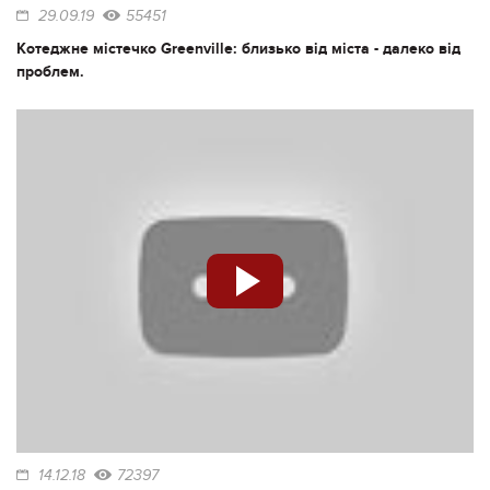
29.09.19
55451
Котеджне містечко Greenville: близько від міста - далеко від
проблем.
14.12.18
72397