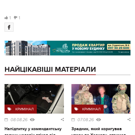
1
1
НАЙЦІКАВІШІ МАТЕРІАЛИ
КРИМІНАЛ
КРИМІНАЛ
08.08.26
07.08.26
Напідпитку у комендантську
Зрадник, який коригував