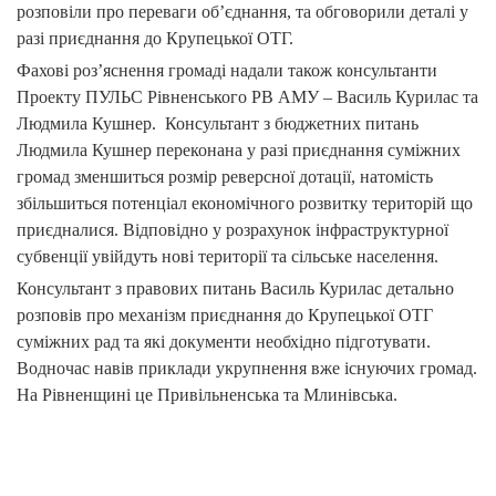
розповіли про переваги об
’
єднання, та обговорили деталі у
разі приєднання до Крупецької ОТГ.
Фахові роз
’
яснення громаді надали також консультанти
Проекту ПУЛЬС Рівненського РВ АМУ – Василь Курилас та
Людмила Кушнер. Консультант з бюджетних питань
Людмила Кушнер переконана у разі приєднання суміжних
громад зменшиться розмір реверсної дотації, натомість
збільшиться потенціал економічного розвитку територій що
приєдналися. Відповідно у розрахунок інфраструктурної
субвенції увійдуть нові території та сільське населення.
Консультант з правових питань Василь Курилас детально
розповів про механізм приєднання до Крупецької ОТГ
суміжних рад та які документи необхідно підготувати.
Водночас навів приклади укрупнення вже існуючих громад.
На Рівненщині це Привільненська та Млинівська.